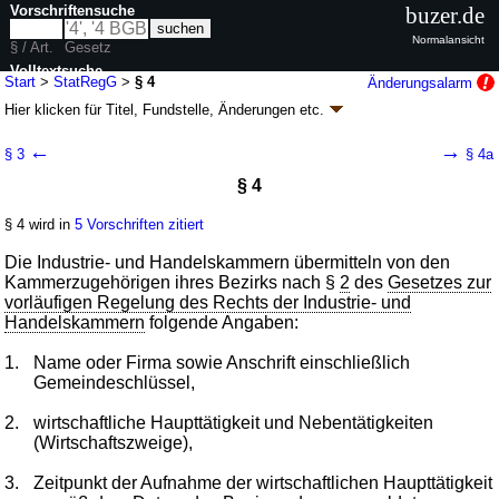
Vorschriftensuche
buzer.de
Normalansicht
§ / Art.
Gesetz
Volltextsuche
Start
>
StatRegG
>
§ 4
Änderungsalarm
Hier klicken für
Titel, Fundstelle, Änderungen
etc.
nur in StatRegG
§ 4 - Statistikregistergesetz (StatRegG)
←
→
§ 3
§ 4a
Artikel 1 G. v. 16.06.1998
BGBl. I S. 1300
, 2903; zuletzt geändert durch
§ 4
Artikel 1
G. v. 20.12.2022
BGBl. I S. 2727
Geltung ab 24.06.1998; FNA: 29-29
Statistik
§ 4 wird in
5 Vorschriften zitiert
6 weitere Fassungen
|
Drucksachen / Entwurf / Begründung
|
wird in 30 Vorschriften zitiert
Die Industrie- und Handelskammern übermitteln von den
Kammerzugehörigen ihres Bezirks nach §
2
des
Gesetzes zur
vorläufigen Regelung des Rechts der Industrie- und
Handelskammern
folgende Angaben:
1.
Name oder Firma sowie Anschrift einschließlich
Gemeindeschlüssel,
2.
wirtschaftliche Haupttätigkeit und Nebentätigkeiten
(Wirtschaftszweige),
3.
Zeitpunkt der Aufnahme der wirtschaftlichen Haupttätigkeit