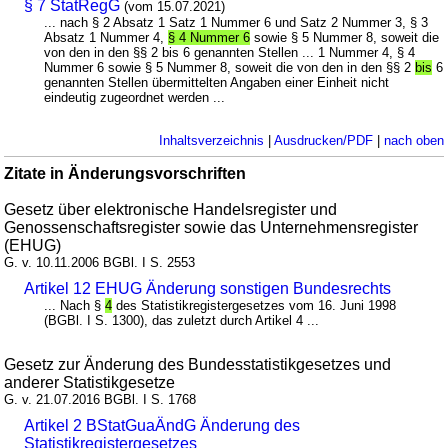
§ 7 StatRegG
(vom 15.07.2021)
... nach § 2 Absatz 1 Satz 1 Nummer 6 und Satz 2 Nummer 3, § 3
Absatz 1 Nummer 4,
§ 4 Nummer 6
sowie § 5 Nummer 8, soweit die
von den in den §§ 2 bis 6 genannten Stellen ... 1 Nummer 4, § 4
Nummer 6 sowie § 5 Nummer 8, soweit die von den in den §§ 2
bis
6
genannten Stellen übermittelten Angaben einer Einheit nicht
eindeutig zugeordnet werden ...
Inhaltsverzeichnis
|
Ausdrucken/PDF
|
nach oben
Zitate in Änderungsvorschriften
Gesetz über elektronische Handelsregister und
Genossenschaftsregister sowie das Unternehmensregister
(EHUG)
G. v. 10.11.2006 BGBl. I S. 2553
Artikel 12 EHUG Änderung sonstigen Bundesrechts
... Nach §
4
des Statistikregistergesetzes vom 16. Juni 1998
(BGBl. I S. 1300), das zuletzt durch Artikel 4 ...
Gesetz zur Änderung des Bundesstatistikgesetzes und
anderer Statistikgesetze
G. v. 21.07.2016 BGBl. I S. 1768
Artikel 2 BStatGuaÄndG Änderung des
Statistikregistergesetzes