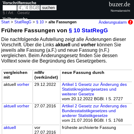
Vorschriftensuche
buzer.de
Normalansicht
§ / Art.
Gesetz
Volltextsuche
Start
>
StatRegG
>
§ 10
>
alte Fassungen
Änderungsalarm
Frühere Fassungen von
§ 10 StatRegG
nur in StatRegG
Die nachfolgende Aufstellung zeigt alle Änderungen dieser
Vorschrift. Über die Links
aktuell
und
vorher
können Sie
jeweils alte Fassung (a.F.) und neue Fassung (n.F.)
vergleichen. Beim Änderungsgesetz finden Sie dessen
Volltext sowie die Begründung des Gesetzgebers.
vergleichen
mWv
neue Fassung durch
mit
(verkündet)
aktuell
vorher
29.12.2022
Artikel 1 Gesetz zur Änderung des
Statistikregistergesetzes und
weiterer Gesetze
vom 20.12.2022 BGBl. I S. 2727
aktuell
vorher
27.07.2016
Artikel 2 Gesetz zur Änderung des
Bundesstatistikgesetzes und
anderer Statistikgesetze
vom 21.07.2016 BGBl. I S. 1768
aktuell
vor
früheste archivierte Fassung
27.07.2016