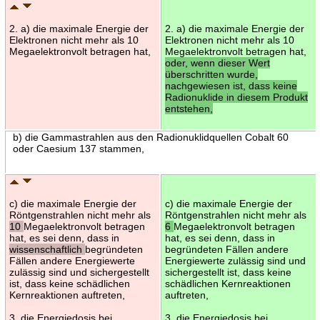
2. a) die maximale Energie der
2. a) die maximale Energie der
Elektronen nicht mehr als 10
Elektronen nicht mehr als 10
Megaelektronvolt betragen hat,
Megaelektronvolt betragen hat,
oder, wenn dieser Wert
überschritten wurde,
nachgewiesen ist, dass keine
Radionuklide in diesem Produkt
entstehen,
b) die Gammastrahlen aus den Radionuklidquellen Cobalt 60
oder Caesium 137 stammen,
c) die maximale Energie der
c) die maximale Energie der
Röntgenstrahlen nicht mehr als
Röntgenstrahlen nicht mehr als
10
Megaelektronvolt betragen
6
Megaelektronvolt betragen
hat, es sei denn, dass in
hat, es sei denn, dass in
wissenschaftlich
begründeten
begründeten Fällen andere
Fällen andere Energiewerte
Energiewerte zulässig sind und
zulässig sind und sichergestellt
sichergestellt ist, dass keine
ist, dass keine schädlichen
schädlichen Kernreaktionen
Kernreaktionen auftreten,
auftreten,
3. die Energiedosis bei
3. die Energiedosis bei