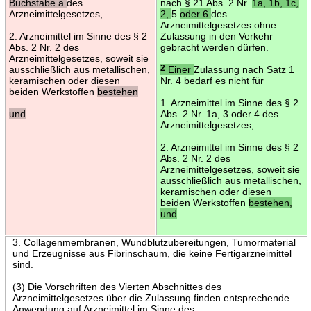
Buchstabe a
des
nach § 21 Abs. 2 Nr.
1a, 1b, 1c,
Arzneimittelgesetzes,
2,
5
oder 6
des
Arzneimittelgesetzes ohne
2. Arzneimittel im Sinne des § 2
Zulassung in den Verkehr
Abs. 2 Nr. 2 des
gebracht werden dürfen.
Arzneimittelgesetzes, soweit sie
ausschließlich aus metallischen,
2
Einer
Zulassung nach Satz 1
keramischen oder diesen
Nr. 4 bedarf es nicht für
beiden Werkstoffen
bestehen
1. Arzneimittel im Sinne des § 2
und
Abs. 2 Nr. 1a, 3 oder 4 des
Arzneimittelgesetzes,
2. Arzneimittel im Sinne des § 2
Abs. 2 Nr. 2 des
Arzneimittelgesetzes, soweit sie
ausschließlich aus metallischen,
keramischen oder diesen
beiden Werkstoffen
bestehen,
und
3. Collagenmembranen, Wundblutzubereitungen, Tumormaterial
und Erzeugnisse aus Fibrinschaum, die keine Fertigarzneimittel
sind.
(3) Die Vorschriften des Vierten Abschnittes des
Arzneimittelgesetzes über die Zulassung finden entsprechende
Anwendung auf Arzneimittel im Sinne des