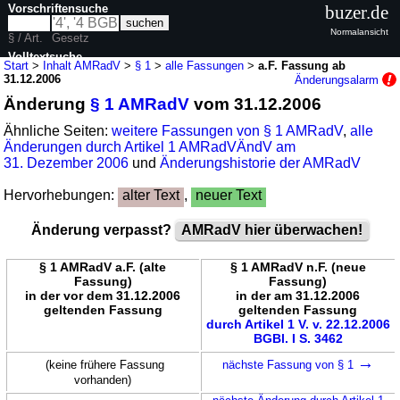
Vorschriftensuche
buzer.de
Normalansicht
§ / Art.
Gesetz
Volltextsuche
Start
>
Inhalt AMRadV
>
§ 1
>
alle Fassungen
>
a.F. Fassung ab
31.12.2006
Änderungsalarm
nur in AMRadV
Änderung
§ 1 AMRadV
vom 31.12.2006
Ähnliche Seiten:
weitere Fassungen von § 1 AMRadV
,
alle
Änderungen durch Artikel 1 AMRadVÄndV am
31. Dezember 2006
und
Änderungshistorie der AMRadV
Hervorhebungen:
alter Text
,
neuer Text
Änderung verpasst?
AMRadV hier überwachen!
§ 1 AMRadV a.F. (alte
§ 1 AMRadV n.F. (neue
Fassung)
Fassung)
in der vor dem 31.12.2006
in der am 31.12.2006
geltenden Fassung
geltenden Fassung
durch Artikel 1 V. v. 22.12.2006
BGBl. I S. 3462
→
(keine frühere Fassung
nächste Fassung von § 1
vorhanden)