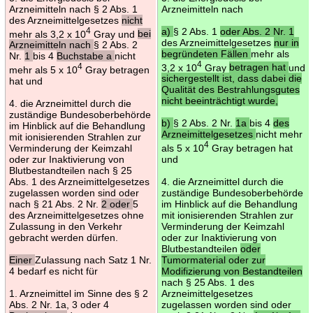
Arzneimitteln nach § 2 Abs. 1
Arzneimitteln nach
des Arzneimittelgesetzes
nicht
4
a)
§ 2 Abs. 1
oder Abs. 2 Nr. 1
mehr als 3,2 x 10
Gray und
bei
des Arzneimittelgesetzes
nur in
Arzneimitteln nach
§ 2 Abs. 2
begründeten Fällen
mehr als
Nr.
1
bis 4
Buchstabe a
nicht
4
4
3,2 x 10
Gray
betragen hat
und
mehr als 5 x 10
Gray betragen
sichergestellt ist, dass dabei die
hat und
Qualität des Bestrahlungsgutes
nicht beeinträchtigt wurde,
4. die Arzneimittel durch die
zuständige Bundesoberbehörde
b)
§ 2 Abs. 2 Nr.
1a
bis 4
des
im Hinblick auf die Behandlung
Arzneimittelgesetzes
nicht mehr
mit ionisierenden Strahlen zur
4
Verminderung der Keimzahl
als 5 x 10
Gray betragen hat
oder zur Inaktivierung von
und
Blutbestandteilen nach § 25
Abs. 1 des Arzneimittelgesetzes
4. die Arzneimittel durch die
zugelassen worden sind oder
zuständige Bundesoberbehörde
nach § 21 Abs. 2 Nr.
2 oder
5
im Hinblick auf die Behandlung
des Arzneimittelgesetzes ohne
mit ionisierenden Strahlen zur
Zulassung in den Verkehr
Verminderung der Keimzahl
gebracht werden dürfen.
oder zur Inaktivierung von
Blutbestandteilen
oder
Einer
Zulassung nach Satz 1 Nr.
Tumormaterial oder zur
4 bedarf es nicht für
Modifizierung von Bestandteilen
nach § 25 Abs. 1 des
1. Arzneimittel im Sinne des § 2
Arzneimittelgesetzes
Abs. 2 Nr. 1a, 3 oder 4
zugelassen worden sind oder