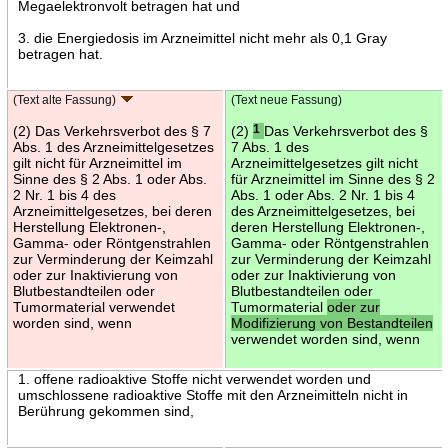
Megaelektronvolt betragen hat und
3. die Energiedosis im Arzneimittel nicht mehr als 0,1 Gray
betragen hat.
(Text alte Fassung)
(Text neue Fassung)
(2) Das Verkehrsverbot des § 7
(2)
1
Das Verkehrsverbot des §
Abs. 1 des Arzneimittelgesetzes
7 Abs. 1 des
gilt nicht für Arzneimittel im
Arzneimittelgesetzes gilt nicht
Sinne des § 2 Abs. 1 oder Abs.
für Arzneimittel im Sinne des § 2
2 Nr. 1 bis 4 des
Abs. 1 oder Abs. 2 Nr. 1 bis 4
Arzneimittelgesetzes, bei deren
des Arzneimittelgesetzes, bei
Herstellung Elektronen-,
deren Herstellung Elektronen-,
Gamma- oder Röntgenstrahlen
Gamma- oder Röntgenstrahlen
zur Verminderung der Keimzahl
zur Verminderung der Keimzahl
oder zur Inaktivierung von
oder zur Inaktivierung von
Blutbestandteilen oder
Blutbestandteilen oder
Tumormaterial verwendet
Tumormaterial
oder zur
worden sind, wenn
Modifizierung von Bestandteilen
verwendet worden sind, wenn
1. offene radioaktive Stoffe nicht verwendet worden und
umschlossene radioaktive Stoffe mit den Arzneimitteln nicht in
Berührung gekommen sind,