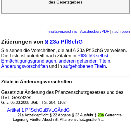
des Gesetzgebers
Inhaltsverzeichnis
|
Ausdrucken/PDF
|
nach oben
Zitierungen von
§ 23a PflSchG
Sie sehen die Vorschriften, die auf § 23a PflSchG verweisen.
Die Liste ist unterteilt nach Zitaten in
PflSchG selbst
,
Ermächtigungsgrundlagen
,
anderen geltenden Titeln
,
Änderungsvorschriften
und in
aufgehobenen Titeln
.
Zitate in Änderungsvorschriften
Gesetz zur Änderung des Pflanzenschutzgesetzes und des
BVL-Gesetzes
G. v. 05.03.2008 BGBl. I S. 284, 1102
Artikel 1 PflSchGuBVLGÄndG
... 21a Anzeigepflicht § 22 Abgabe § 23 Ausfuhr §
23a
Getrennte
Lagerung Fünfter Abschnitt Pflanzenschutzgeräte § ...