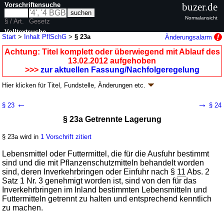
Vorschriftensuche
buzer.de
Normalansicht
§ / Art.
Gesetz
Volltextsuche
Start
>
Inhalt PflSchG
>
§ 23a
Änderungsalarm
nur in PflSchG
Achtung: Titel komplett oder überwiegend mit Ablauf des
13.02.2012 aufgehoben
>>>
zur aktuellen Fassung/Nachfolgeregelung
Hier klicken für
Titel, Fundstelle, Änderungen
etc.
§ 23a - Pflanzenschutzgesetz (PflSchG)
←
→
§ 23
§ 24
neugefasst durch B. v. 14.05.1998
BGBl. I S. 971
, 1527, 3512; aufgehoben
§ 23a Getrennte Lagerung
durch
Artikel 2
Abs. 1 G. v. 06.02.2012
BGBl. I S. 148
Geltung ab 01.01.1987; FNA: 7823-5
Schädlingsbekämpfung und
Pflanzenschutz
§ 23a wird in
1 Vorschrift zitiert
9 weitere Fassungen
|
Drucksachen / Entwurf / Begründung
|
Lebensmittel oder Futtermittel, die für die Ausfuhr bestimmt
wird in 88 Vorschriften zitiert
sind und die mit Pflanzenschutzmitteln behandelt worden
Vierter Abschnitt Verkehr mit Pflanzenschutzmitteln
sind, deren Inverkehrbringen oder Einfuhr nach §
11
Abs. 2
Satz 1 Nr. 3 genehmigt worden ist, sind von den für das
Inverkehrbringen im Inland bestimmten Lebensmitteln und
Futtermitteln getrennt zu halten und entsprechend kenntlich
zu machen.