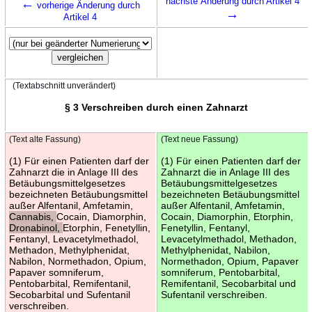
←
nächste Änderung durch Artikel 4
vorherige Änderung durch
→
Artikel 4
(Textabschnitt unverändert)
§ 3 Verschreiben durch einen Zahnarzt
(Text alte Fassung)
(Text neue Fassung)
(1) Für einen Patienten darf der
(1) Für einen Patienten darf der
Zahnarzt die in Anlage III des
Zahnarzt die in Anlage III des
Betäubungsmittelgesetzes
Betäubungsmittelgesetzes
bezeichneten Betäubungsmittel
bezeichneten Betäubungsmittel
außer Alfentanil, Amfetamin,
außer Alfentanil, Amfetamin,
Cannabis,
Cocain, Diamorphin,
Cocain, Diamorphin, Etorphin,
Dronabinol,
Etorphin, Fenetyllin,
Fenetyllin, Fentanyl,
Fentanyl, Levacetylmethadol,
Levacetylmethadol, Methadon,
Methadon, Methylphenidat,
Methylphenidat, Nabilon,
Nabilon, Normethadon, Opium,
Normethadon, Opium, Papaver
Papaver somniferum,
somniferum, Pentobarbital,
Pentobarbital, Remifentanil,
Remifentanil, Secobarbital und
Secobarbital und Sufentanil
Sufentanil verschreiben.
verschreiben.