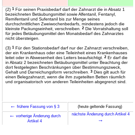
(2)
1
Für seinen Praxisbedarf darf der Zahnarzt die in Absatz 1
bezeichneten Betäubungsmittel sowie Alfentanil, Fentanyl,
Remifentanil und Sufentanil bis zur Menge seines
durchschnittlichen Zweiwochenbedarfs, mindestens jedoch die
kleinste Packungseinheit, verschreiben.
2
Die Vorratshaltung soll
für jedes Betäubungsmittel den Monatsbedarf des Zahnarztes
nicht übersteigen.
(3)
1
Für den Stationsbedarf darf nur der Zahnarzt verschreiben,
der ein Krankenhaus oder eine Teileinheit eines Krankenhauses
leitet oder in Abwesenheit des Leiters beaufsichtigt.
2
Er darf die
in Absatz 2 bezeichneten Betäubungsmittel unter Beachtung der
dort festgelegten Beschränkungen über Bestimmungszweck,
Gehalt und Darreichungsform verschreiben.
3
Dies gilt auch für
einen Belegzahnarzt, wenn die ihm zugeteilten Betten räumlich
und organisatorisch von anderen Teileinheiten abgegrenzt sind.
←
frühere Fassung von § 3
(heute geltende Fassung)
←
nächste Änderung durch Artikel 4
vorherige Änderung durch
→
Artikel 4