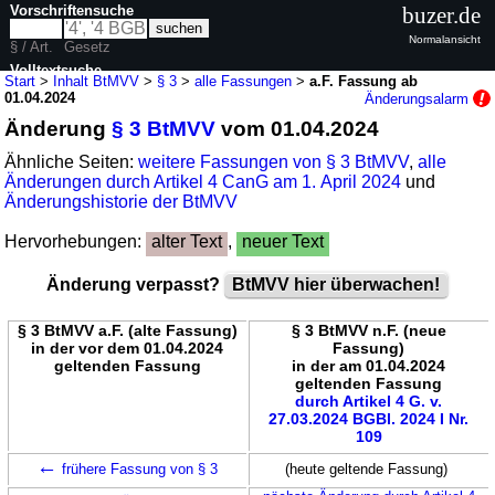
Vorschriftensuche
buzer.de
Normalansicht
§ / Art.
Gesetz
Volltextsuche
Start
>
Inhalt BtMVV
>
§ 3
>
alle Fassungen
>
a.F. Fassung ab
01.04.2024
Änderungsalarm
nur in BtMVV
Änderung
§ 3 BtMVV
vom 01.04.2024
Ähnliche Seiten:
weitere Fassungen von § 3 BtMVV
,
alle
Änderungen durch Artikel 4 CanG am 1. April 2024
und
Änderungshistorie der BtMVV
Hervorhebungen:
alter Text
,
neuer Text
Änderung verpasst?
BtMVV hier überwachen!
§ 3 BtMVV a.F. (alte Fassung)
§ 3 BtMVV n.F. (neue
in der vor dem 01.04.2024
Fassung)
geltenden Fassung
in der am 01.04.2024
geltenden Fassung
durch Artikel 4 G. v.
27.03.2024 BGBl. 2024 I Nr.
109
←
frühere Fassung von § 3
(heute geltende Fassung)