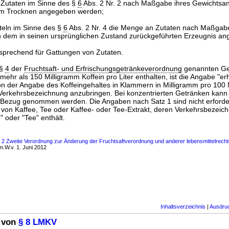
Zutaten im Sinne des §
6
Abs. 2 Nr. 2 nach Maßgabe ihres Gewichtsant
em Trocknen angegeben werden;
teln im Sinne des §
6
Abs. 2 Nr. 4 die Menge an Zutaten nach Maßgabe
n dem in seinen ursprünglichen Zustand zurückgeführten Erzeugnis a
entsprechend für Gattungen von Zutaten.
 §
4
der
Fruchtsaft- und Erfrischungsgetränkeverordnung
genannten Get
mehr als 150 Milligramm Koffein pro Liter enthalten, ist die Angabe "er
von der Angabe des Koffeingehaltes in Klammern in Milligramm pro 100 Mil
e Verkehrsbezeichnung anzubringen. Bei konzentrierten Getränken kann
 Bezug genommen werden. Die Angaben nach Satz 1 sind nicht erforder
 von Kaffee, Tee oder Kaffee- oder Tee-Extrakt, deren Verkehrsbezeic
" oder "Tee" enthält.
s 2 Zweite Verordnung zur Änderung der Fruchtsaftverordnung und anderer lebensmittelrechtli
.W.v. 1. Juni 2012
Inhaltsverzeichnis
|
Ausdru
 von
§ 8 LMKV