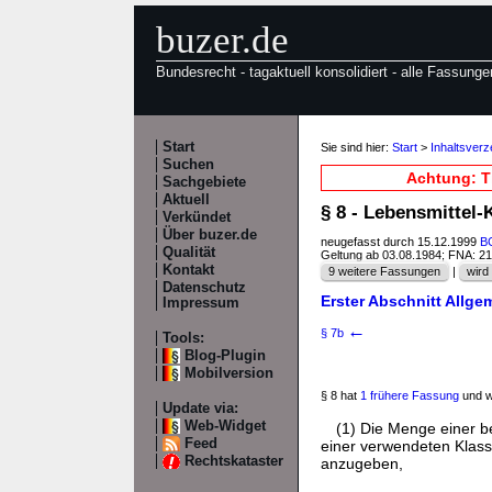
buzer.de
Bundesrecht - tagaktuell konsolidiert - alle Fassunge
Start
Sie sind hier:
Start
>
Inhaltsver
Suchen
Achtung: T
Sachgebiete
Aktuell
§ 8 - Lebensmitte
Verkündet
Über buzer.de
neugefasst durch 15.12.1999
BG
Qualität
Geltung ab 03.08.1984; FNA: 2
Kontakt
9 weitere Fassungen
|
wird 
Datenschutz
Erster Abschnitt Allge
Impressum
←
§ 7b
Tools:
Blog-Plugin
Mobilversion
§ 8 hat
1 frühere Fassung
und w
Update via:
Web-Widget
(1) Die Menge einer b
Feed
einer verwendeten Klass
Rechtskataster
anzugeben,