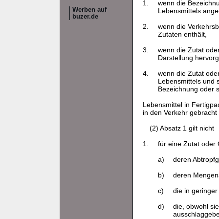
1.
wenn die Bezeichnu
Werben auf
Lebensmittels ange
buzer.de
2.
wenn die Verkehrsb
Zutaten enthält,
3.
wenn die Zutat oder
Darstellung hervorg
4.
wenn die Zutat oder
Lebensmittels und 
Bezeichnung oder s
Lebensmittel in Fertig
in den Verkehr gebracht
(2) Absatz 1 gilt nicht
1.
für eine Zutat oder
a)
deren Abtropf
b)
deren Mengenan
c)
die in gering
d)
die, obwohl si
ausschlaggeben