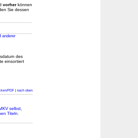
d
vorher
können
nden Sie dessen
d anderer
gsdatum des
e einsortiert
cken/PDF
|
nach oben
MKV selbst
,
en Titeln
.