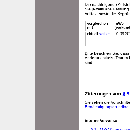
Die nachfolgende Aufstel
Sie jeweils alte Fassun
Volltext sowie die Begr
vergleichen
mWv
mit
(verkünd
aktuell
vorher
01.06.20
Bitte beachten Sie, da
Änderungstitels (Datum i
sind.
Zitierungen von
§ 
Sie sehen die Vorschrifte
Ermächtigungsgrundlag
interne Verweise
§ 3 LMKV Kennzeich