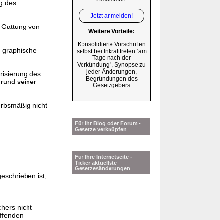
g des
Jetzt anmelden!
e Gattung von
Weitere Vorteile:
Konsolidierte Vorschriften
e graphische
selbst bei Inkrafttreten "am
Tage nach der
Verkündung", Synopse zu
jeder Änderungen,
risierung des
Begründungen des
grund seiner
Gesetzgebers
erbsmäßig nicht
Für Ihr Blog oder Forum -
Gesetze verknüpfen
Für Ihre Internetseite -
Ticker aktuellste
Gesetzesänderungen
eschrieben ist,
chers nicht
effenden