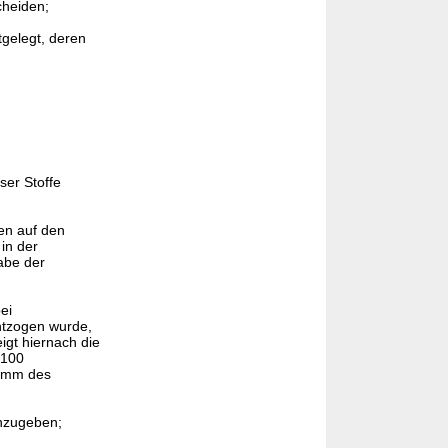
cheiden;
tgelegt, deren
ser Stoffe
en auf den
in der
abe der
ei
entzogen wurde,
gt hiernach die
 100
ramm des
anzugeben;