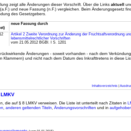
lung zeigt alle Änderungen dieser Vorschrift. Über die Links
aktuell
un
g (a.F.) und neue Fassung (n.F.) vergleichen. Beim Änderungsgesetz fi
ündung des Gesetzgebers.
neue Fassung durch
et)
12
Artikel 2 Zweite Verordnung zur Änderung der Fruchtsaftverordnung un
lebensmittelrechtlicher Vorschriften
vom 21.05.2012 BGBl. I S. 1201
ss rückwirkende Änderungen - soweit vorhanden - nach dem Verkündun
n Klammern) und nicht nach dem Datum des Inkrafttretens in diese List
Inhaltsverzeichnis
|
Ausdru
8 LMKV
n, die auf § 8 LMKV verweisen. Die Liste ist unterteilt nach Zitaten in
L
en
,
anderen geltenden Titeln
,
Änderungsvorschriften
und in
aufgehoben
nungselemente