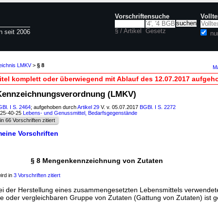
Vorschriftensuche
Vollt
§ / Artikel
Gesetz
n seit 2006
nu
zeichnis LMKV
>
§ 8
Ma
itel komplett oder überwiegend mit Ablauf des 12.07.2017 aufgeh
l-Kennzeichnungsverordnung (LMKV)
Bl. I S. 2464
; aufgehoben durch
Artikel 29
V. v. 05.07.2017
BGBl. I S. 2272
125-40-25
Lebens- und Genussmittel, Bedarfsgegenstände
in 66 Vorschriften zitiert
meine Vorschriften
§ 8 Mengenkennzeichnung von Zutaten
ird in
3 Vorschriften zitiert
ei der Herstellung eines zusammengesetzten Lebensmittels verwendet
e oder vergleichbaren Gruppe von Zutaten (Gattung von Zutaten) ist 