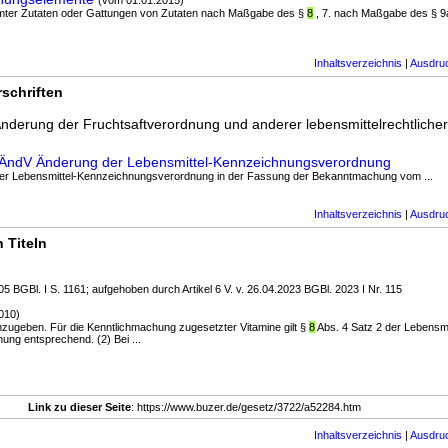
(vom 01.01.2015)
mmter Zutaten oder Gattungen von Zutaten nach Maßgabe des §
8
, 7. nach Maßgabe des § 9a
Inhaltsverzeichnis
|
Ausdru
schriften
nderung der Fruchtsaftverordnung und anderer lebensmittelrechtlicher
VuaÄndV Änderung der Lebensmittel-Kennzeichnungsverordnung
der Lebensmittel-Kennzeichnungsverordnung in der Fassung der Bekanntmachung vom ...
Inhaltsverzeichnis
|
Ausdru
 Titeln
5 BGBl. I S. 1161; aufgehoben durch Artikel 6 V. v. 26.04.2023 BGBl. 2023 I Nr. 115
010)
anzugeben. Für die Kenntlichmachung zugesetzter Vitamine gilt §
8
Abs. 4 Satz 2 der Lebensmi
ng entsprechend. (2) Bei ...
Link zu dieser Seite
: https://www.buzer.de/gesetz/3722/a52284.htm
Inhaltsverzeichnis
|
Ausdru