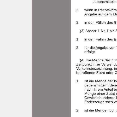
Lebensmittels 
2.
wenn in Rechtsvorsc
Angabe auf dem Etik
3.
in den Fällen des §
(3) Absatz 1 Nr. 1 bis 3
1.
in den Fällen des §
2.
für die Angabe von 
erfolgt.
(4) Die Menge der Zut
Zeitpunkt ihrer Verwend
Verkehrsbezeichnung, in
betroffenen Zutat oder 
1.
ist die Menge der b
Lebensmitteln, dene
nach ihrem Anteil 
Menge einer Zutat 
Gewichtshundertteil
Enderzeugnisses ve
2.
ist die Menge flüc