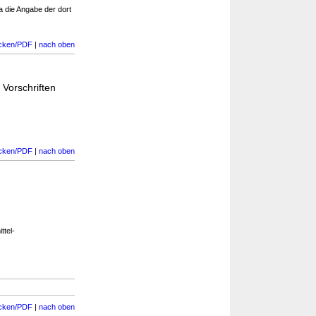
 die Angabe der dort
cken/PDF
|
nach oben
 Vorschriften
cken/PDF
|
nach oben
ttel-
cken/PDF
|
nach oben