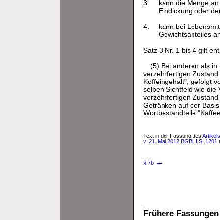
3.
kann die Menge an 
Eindickung oder d
4.
kann bei Lebensmit
Gewichtsanteiles a
Satz 3 Nr. 1 bis 4 gilt 
(5) Bei anderen als in
verzehrfertigen Zustand 
Koffeingehalt", gefolgt 
selben Sichtfeld wie di
verzehrfertigen Zustand
Getränken auf der Basis
Wortbestandteile "Kaffee
Text in der Fassung des
Artikel
v. 21. Mai 2012 BGBl. I S. 1201
m
←
§ 7b
Frühere Fassungen