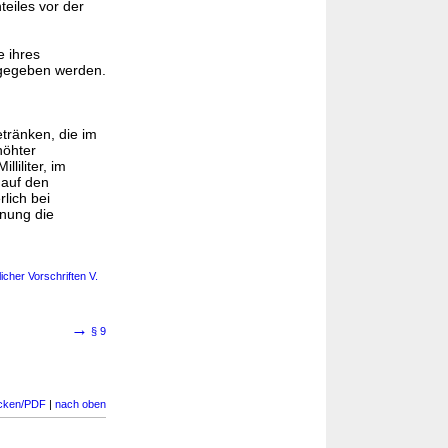
eiles vor der
 ihres
ngegeben werden.
ränken, die im
höhter
liliter, im
 auf den
lich bei
hnung die
cher Vorschriften V.
→
§ 9
cken/PDF
|
nach oben