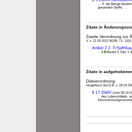
... 6. die Menge besti
genannten Stoffe, ...
Zitate in Änderungsvor
Zweite Verordnung zur Ä
V. v. 21.05.2012 BGBl. I S. 1201
Artikel 2 2. FrSaft
... §
8
Absatz 5 Satz 1 
Zitate in aufgehobenen
Diätverordnung
neugefasst durch B. v. 28.04.200
§ 17 DiätV
(vom 09.10.2
... des Lebensmittels, 
Kennzeichnungsverordnu