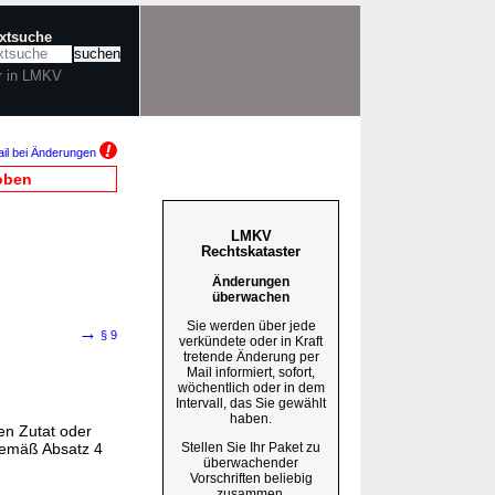
extsuche
r in LMKV
il bei Änderungen
oben
LMKV
Rechtskataster
Änderungen
überwachen
Sie werden über jede
→
§ 9
verkündete oder in Kraft
tretende Änderung per
Mail informiert, sofort,
wöchentlich oder in dem
Intervall, das Sie gewählt
haben.
en Zutat oder
Stellen Sie Ihr Paket zu
gemäß Absatz 4
überwachender
Vorschriften beliebig
zusammen.