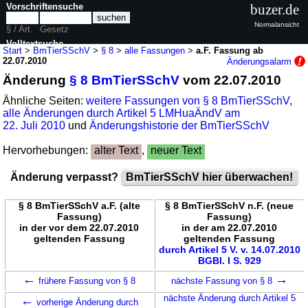
Vorschriftensuche
buzer.de
Normalansicht
§ / Art.
Gesetz
Volltextsuche
Start
>
BmTierSSchV
>
§ 8
>
alle Fassungen
>
a.F. Fassung ab
22.07.2010
Änderungsalarm
nur in BmTierSSchV
Änderung
§ 8 BmTierSSchV
vom 22.07.2010
Ähnliche Seiten:
weitere Fassungen von § 8 BmTierSSchV
,
alle Änderungen durch Artikel 5 LMHuaÄndV am
22. Juli 2010
und
Änderungshistorie der BmTierSSchV
Hervorhebungen:
alter Text
,
neuer Text
Änderung verpasst?
BmTierSSchV hier überwachen!
§ 8 BmTierSSchV a.F. (alte
§ 8 BmTierSSchV n.F. (neue
Fassung)
Fassung)
in der vor dem 22.07.2010
in der am 22.07.2010
geltenden Fassung
geltenden Fassung
durch Artikel 5 V. v. 14.07.2010
BGBl. I S. 929
←
→
frühere Fassung von § 8
nächste Fassung von § 8
←
nächste Änderung durch Artikel 5
vorherige Änderung durch