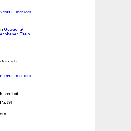
cken/PDF
|
nach oben
 in
GewSchG
ehobenen Titeln
.
chafts- oder
cken/PDF
|
nach oben
htsbarkeit
I Nr. 198
einer