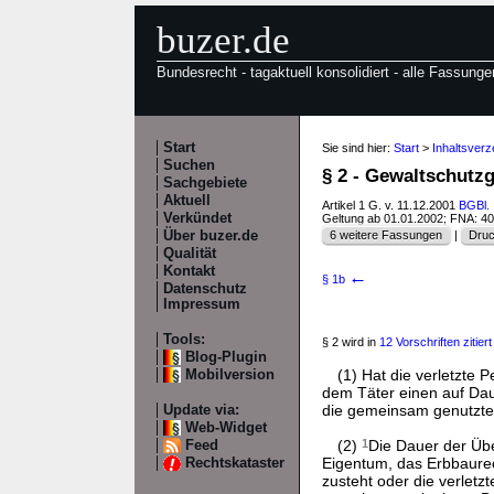
buzer.de
Bundesrecht - tagaktuell konsolidiert - alle Fassunge
Start
Sie sind hier:
Start
>
Inhaltsver
Suchen
§ 2 - Gewaltschutz
Sachgebiete
Aktuell
Artikel 1 G. v. 11.12.2001
BGBl. 
Verkündet
Geltung ab 01.01.2002; FNA: 4
Über buzer.de
6 weitere Fassungen
|
Druc
Qualität
Kontakt
←
§ 1b
Datenschutz
Impressum
Tools:
§ 2 wird in
12 Vorschriften zitiert
Blog-Plugin
(1) Hat die verletzte 
Mobilversion
dem Täter einen auf Dau
die gemeinsam genutzte
Update via:
Web-Widget
(2)
1
Die Dauer der Übe
Feed
Eigentum, das Erbbaure
Rechtskataster
zusteht oder die verlet