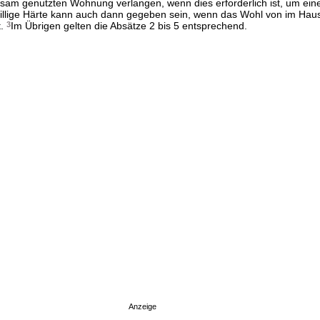
am genutzten Wohnung verlangen, wenn dies erforderlich ist, um eine 
illige Härte kann auch dann gegeben sein, wenn das Wohl von im Hau
t.
3
Im Übrigen gelten die Absätze 2 bis 5 entsprechend.
Anzeige