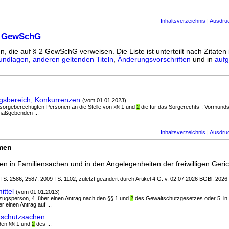
Inhaltsverzeichnis
|
Ausdru
2 GewSchG
en, die auf § 2 GewSchG verweisen. Die Liste ist unterteilt nach Zitaten
undlagen
,
anderen geltenden Titeln
,
Änderungsvorschriften
und in
aufg
sbereich, Konkurrenzen
(vom 01.01.2023)
u sorgeberechtigten Personen an die Stelle von §§ 1 und
2
die für das Sorgerechts-, Vormunds
 maßgebenden ...
Inhaltsverzeichnis
|
Ausdru
rmen
n in Familiensachen und in den Angelegenheiten der freiwilligen Geric
 I S. 2586, 2587, 2009 I S. 1102; zuletzt geändert durch Artikel 4 G. v. 02.07.2026 BGBl. 2026 
ttel
(vom 01.01.2013)
Bezugsperson, 4. über einen Antrag nach den §§ 1 und
2
des Gewaltschutzgesetzes oder 5. in 
einen Antrag auf ...
schutzsachen
 den §§ 1 und
2
des ...