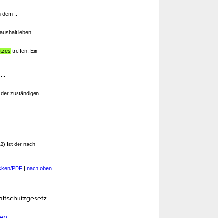
 dem ...
shalt leben. ...
etzes
treffen. Ein
...
der zuständigen
2) Ist der nach
cken/PDF
|
nach oben
altschutzgesetz
den