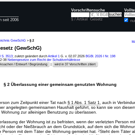
Vorschriftensuche
Vollt
§ / Artikel
Gesetz
n seit 2006
nu
zeichnis GewSchG
>
§ 2
Ma
gesetz (GewSchG)
I S. 3513
; zuletzt geändert durch
Artikel 1
G. v. 02.07.2026
BGBl. 2026 I Nr. 198
02-38
Nebengesetze zum Recht der Schuldverhältnisse
ksachen / Entwurf / Begründung
|
wird in 37 Vorschriften zitiert
§ 2 Überlassung einer gemeinsam genutzten Wohnung
Person zum Zeitpunkt einer Tat nach
§ 1 Abs. 1 Satz 1
, auch in Verbindu
er angelegten gemeinsamen Haushalt geführt, so kann sie von diesem
 Wohnung zur alleinigen Benutzung zu überlassen.
rlassung der Wohnung ist zu befristen, wenn der verletzten Person mi
cht oder der Nießbrauch an dem Grundstück, auf dem sich die Wohnun
zte Person mit dem Täter die Wohnung gemietet hat.
2
Steht dem Täter al