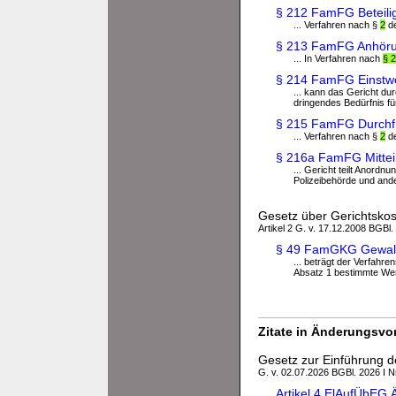
§ 212 FamFG Beteili
... Verfahren nach §
2
de
§ 213 FamFG Anhöru
... In Verfahren nach
§ 
§ 214 FamFG Einstwe
... kann das Gericht du
dringendes Bedürfnis für 
§ 215 FamFG Durchf
... Verfahren nach §
2
de
§ 216a FamFG Mittei
... Gericht teilt Anord
Polizeibehörde und ande
Gesetz über Gerichtsko
Artikel 2 G. v. 17.12.2008 BGBl.
§ 49 FamGKG Gewal
... beträgt der Verfahr
Absatz 1 bestimmte We
Zitate in Änderungsvor
Gesetz zur Einführung d
G. v. 02.07.2026 BGBl. 2026 I N
Artikel 4 ElAufÜbEG 