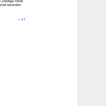
unbillige Härte
shalt lebenden
→
§ 3