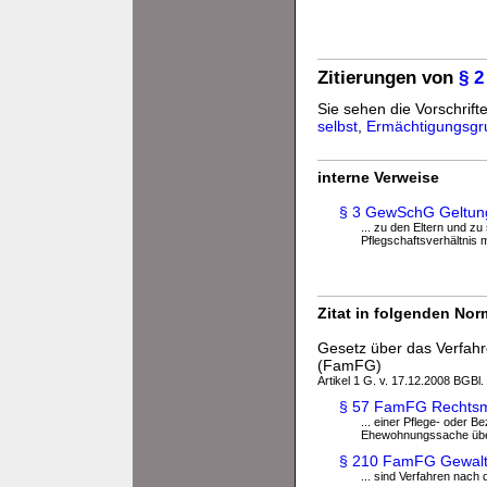
Zitierungen von
§ 
Sie sehen die Vorschrift
selbst
,
Ermächtigungsgr
interne Verweise
§ 3 GewSchG Geltung
... zu den Eltern und z
Pflegschaftsverhältnis
Zitat in folgenden No
Gesetz über das Verfahre
(FamFG)
Artikel 1 G. v. 17.12.2008 BGBl.
§ 57 FamFG Rechtsmi
... einer Pflege- oder 
Ehewohnungssache über 
§ 210 FamFG Gewalt
... sind Verfahren nach