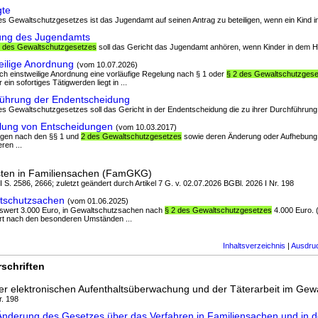
gte
s Gewaltschutzgesetzes ist das Jugendamt auf seinen Antrag zu beteiligen, wenn ein Kind in
ng des Jugendamts
2 des Gewaltschutzgesetzes
soll das Gericht das Jugendamt anhören, wenn Kinder in dem Hau
ilige Anordnung
(vom 10.07.2026)
rch einstweilige Anordnung eine vorläufige Regelung nach § 1 oder
§ 2 des Gewaltschutzges
ein sofortiges Tätigwerden liegt in ...
ührung der Endentscheidung
s Gewaltschutzgesetzes soll das Gericht in der Endentscheidung die zu ihrer Durchführung 
lung von Entscheidungen
(vom 10.03.2017)
nungen nach den §§ 1 und
2 des Gewaltschutzgesetzes
sowie deren Änderung oder Aufhebung 
ren ...
sten in Familiensachen (FamGKG)
 I S. 2586, 2666; zuletzt geändert durch Artikel 7 G. v. 02.07.2026 BGBl. 2026 I Nr. 198
tschutzsachen
(vom 01.06.2025)
enswert 3.000 Euro, in Gewaltschutzsachen nach
§ 2 des Gewaltschutzgesetzes
4.000 Euro. (
rt nach den besonderen Umständen ...
Inhaltsverzeichnis
|
Ausdru
schriften
er elektronischen Aufenthaltsüberwachung und der Täterarbeit im Gew
r. 198
Änderung des Gesetzes über das Verfahren in Familiensachen und in 