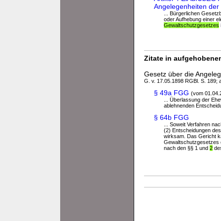
Angelegenheiten der f
... Bürgerlichen Gesetz
oder Aufhebung einer e
Gewaltschutzgesetzes
Zitate in aufgehobenen
Gesetz über die Angelege
G. v. 17.05.1898 RGBl. S. 189; 
§ 49a FGG
(vom 01.04.
... Überlassung der Eh
ablehnenden Entscheidu
§ 64b FGG
... Soweit Verfahren na
(2) Entscheidungen des
wirksam. Das Gericht ka
Gewaltschutzgesetzes ge
nach den §§ 1 und
2
des