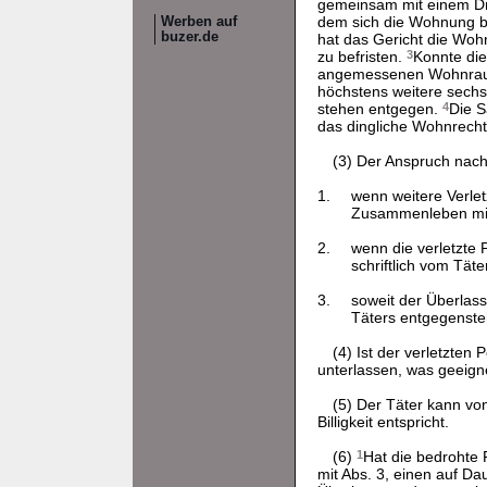
gemeinsam mit einem Dr
dem sich die Wohnung be
Werben auf
buzer.de
hat das Gericht die Woh
zu befristen.
3
Konnte die
angemessenen Wohnraum 
höchstens weitere sechs
stehen entgegen.
4
Die S
das dingliche Wohnrecht
(3) Der Anspruch nach
1.
wenn weitere Verlet
Zusammenleben mit 
2.
wenn die verletzte
schriftlich vom Täte
3.
soweit der Überlas
Täters entgegenste
(4) Ist der verletzte
unterlassen, was geeigne
(5) Der Täter kann von
Billigkeit entspricht.
(6)
1
Hat die bedrohte
mit Abs. 3, einen auf D