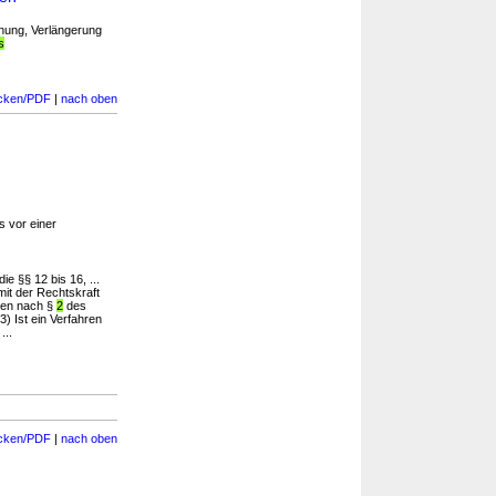
nung, Verlängerung
s
cken/PDF
|
nach oben
 vor einer
e §§ 12 bis 16, ...
it der Rechtskraft
hren nach §
2
des
) Ist ein Verfahren
...
cken/PDF
|
nach oben