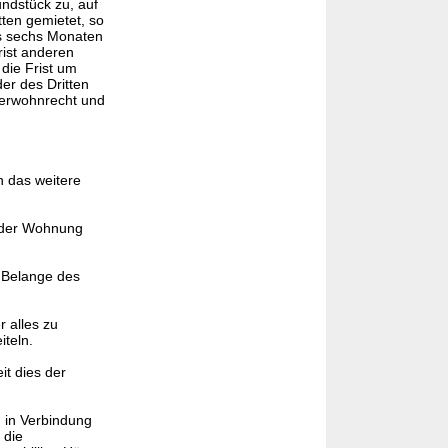
ndstück zu, auf
ten gemietet, so
ns sechs Monaten
rist anderen
die Frist um
er des Dritten
uerwohnrecht und
n das weitere
g der Wohnung
 Belange des
 alles zu
iteln.
it dies der
h in Verbindung
 die