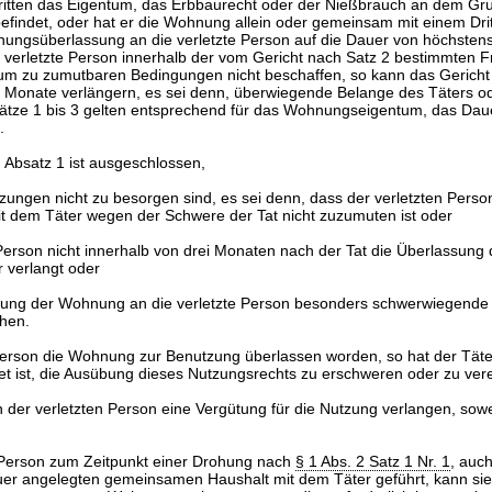
itten das Eigentum, das Erbbaurecht oder der Nießbrauch an dem Gru
findet, oder hat er die Wohnung allein oder gemeinsam mit einem Drit
nungsüberlassung an die verletzte Person auf die Dauer von höchste
 verletzte Person innerhalb der vom Gericht nach Satz 2 bestimmten F
zu zumutbaren Bedingungen nicht beschaffen, so kann das Gericht 
 Monate verlängern, es sei denn, überwiegende Belange des Täters od
ätze 1 bis 3 gelten entsprechend für das Wohnungseigentum, das Da
.
 Absatz 1 ist ausgeschlossen,
zungen nicht zu besorgen sind, es sei denn, dass der verletzten Perso
dem Täter wegen der Schwere der Tat nicht zuzumuten ist oder
 Person nicht innerhalb von drei Monaten nach der Tat die Überlassun
r verlangt oder
sung der Wohnung an die verletzte Person besonders schwerwiegende
hen.
n Person die Wohnung zur Benutzung überlassen worden, so hat der Täter
t ist, die Ausübung dieses Nutzungsrechts zu erschweren oder zu vere
 der verletzten Person eine Vergütung für die Nutzung verlangen, sowe
 Person zum Zeitpunkt einer Drohung nach
§ 1 Abs. 2 Satz 1 Nr. 1
, auc
auer angelegten gemeinsamen Haushalt mit dem Täter geführt, kann sie