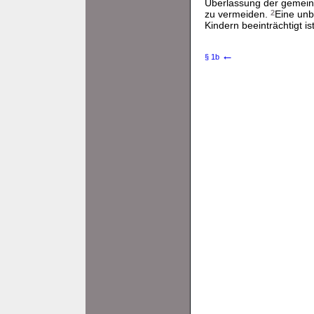
Überlassung der gemeins
zu vermeiden.
2
Eine unb
Kindern beeinträchtigt is
←
§ 1b