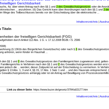
reiwilligen Gerichtsbarkeit
buchs, 4a. über einen Antrag nach den §§ 1 und
2 des Gewaltschutzgesetzes
oder die Anord
lektronischen ... anzuhören. (6) Das Gericht kann über Anordnungen nach den §§ 1 und
2 de
im Wege des Teilbeschlusses bereits vor der Entscheidung über die elektronische ...
Inhaltsverzeichnis
|
Ausdru
 Titeln
nheiten der freiwilligen Gerichtsbarkeit (FGG)
aufgehoben durch Artikel 112 Abs. 1 G. v. 17.12.2008 BGBl. I S. 2586
2008)
ewohnung (§ 1361b des Bürgerlichen Gesetzbuchs) oder nach §
2
des Gewaltschutzgesetzes
ng anhören, wenn Kinder im Haushalt ...
ch den §§ 1 und
2
des Gewaltschutzgesetzes den Familiengerichten zugewiesen sind, gelten di
 Familiengerichts in Verfahren nach den §§ 1 und
2
des Gewaltschutzgesetzes werden erst m
nn jedoch die ... werden; dieser Zeitpunkt ist auf der Entscheidung zu vermerken. In Verfa
lten § 13 Abs. 1, 3 und 4, §§ 15, 17 Abs. 1 Satz 1 und ... und des Hausrats entsprechend. (3
 Gewaltschutzgesetzes anhängig oder ist ein Antrag auf Bewilligung von Prozesskostenhilfe 
Link zu dieser Seite
: https://www.buzer.de/gesetz/3784/a53177.htm
Inhaltsverzeichnis
|
Ausdru