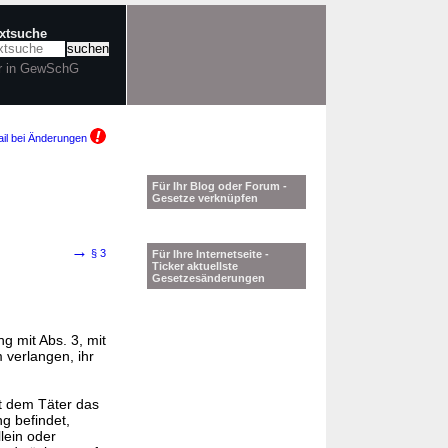
extsuche
r in GewSchG
il bei Änderungen
Für Ihr Blog oder Forum -
Gesetze verknüpfen
→
§ 3
Für Ihre Internetseite -
Ticker aktuellste
Gesetzesänderungen
ng mit Abs. 3, mit
 verlangen, ihr
t dem Täter das
g befindet,
lein oder