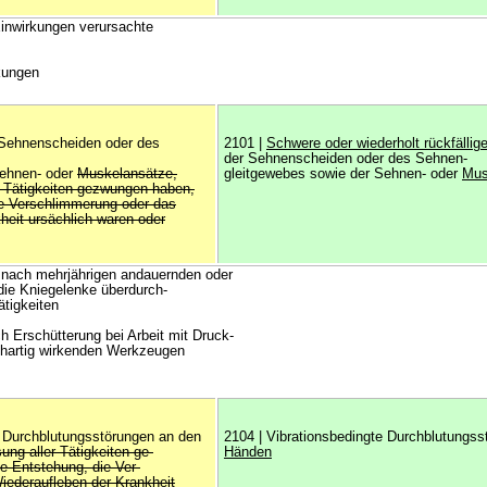
Einwirkungen verursachte
kungen
 Sehnenscheiden oder des
2101 |
Schwere oder wiederholt rückfällig
der Sehnenscheiden oder des Sehnen-
Sehnen- oder
Muskelansätze,
gleitgewebes sowie der Sehnen- oder
Mus
er Tätigkeiten gezwungen haben,
die Verschlimmerung oder das
heit ursächlich waren oder
nach mehrjährigen andauernden oder
die Kniegelenke überdurch-
ätigkeiten
h Erschütterung bei Arbeit mit Druck-
chartig wirkenden Werkzeugen
e Durchblutungsstörungen an den
2104 | Vibrationsbedingte Durchblutungs
ung aller Tätigkeiten ge-
Händen
e Entstehung, die Ver-
iederaufleben der Krankheit