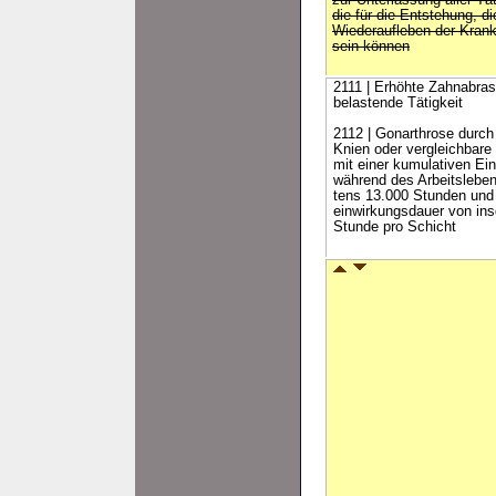
zur Unterlassung aller T
die für die Entstehung, 
Wiederaufleben der Krank
sein können
2111 | Erhöhte Zahnabras
belastende Tätigkeit
2112 | Gonarthrose durch 
Knien oder vergleichbare
mit einer kumulativen Ei
während des Arbeitslebe
tens 13.000 Stunden und 
einwirkungsdauer von in
Stunde pro Schicht