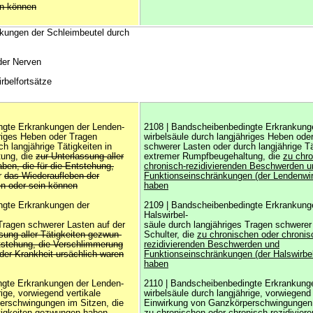
in können
nkungen der Schleimbeutel durch
der Nerven
rbelfortsätze
ngte Erkrankungen der Lenden-
2108 | Bandscheibenbedingte Erkrankung
hriges Heben oder Tragen
wirbelsäule durch langjähriges Heben ode
h langjährige Tätigkeiten in
schwerer Lasten oder durch langjährige Tä
ung, die
zur Unterlassung aller
extremer Rumpfbeugehaltung, die
zu chr
ben, die für die Entstehung,
chronisch-rezidivierenden Beschwerden u
r
das Wiederaufleben der
Funktionseinschränkungen (der Lendenwir
en oder sein können
haben
ngte Erkrankungen der
2109 | Bandscheibenbedingte Erkrankung
Halswirbel-
 Tragen schwerer Lasten auf der
säule durch langjähriges Tragen schwerer
sung aller Tätigkeiten gezwun-
Schulter, die
zu chronischen oder chronis
ntstehung, die Verschlimmerung
rezidivierenden Beschwerden und
der Krankheit ursächlich waren
Funktionseinschränkungen (der Halswirbel
haben
ngte Erkrankungen der Lenden-
2110 | Bandscheibenbedingte Erkrankung
rige, vorwiegend vertikale
wirbelsäule durch langjährige, vorwiegend 
erschwingungen im Sitzen, die
Einwirkung von Ganzkörperschwingungen 