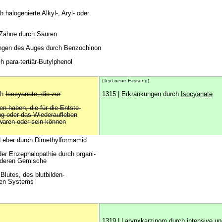
 halogenierte Alkyl-, Aryl- oder
 Zähne durch Säuren
ngen des Auges durch Benzochinon
 para-tertiär-Butylphenol
(Text neue Fassung)
ch
Isocyanate, die zur
1315 | Erkrankungen durch
Isocyanate
en haben, die für die Entste-
ng oder das Wiederaufleben
 waren oder sein können
 Leber durch Dimethylformamid
der Enzephalopathie durch organi-
 deren Gemische
Blutes, des blutbilden-
hen Systems
1319 | Larynxkarzinom durch intensive un