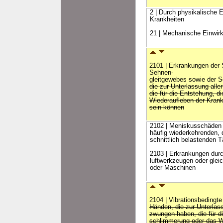
2 | Durch physikalische 
Krankheiten
21 | Mechanische Einwir
2101 | Erkrankungen der
Sehnen-
gleitgewebes sowie der 
die zur Unterlassung all
die für die Entstehung, 
Wiederaufleben der Krank
sein können
2102 | Meniskusschäden 
häufig wiederkehrenden, 
schnittlich belastenden T
2103 | Erkrankungen durc
luftwerkzeugen oder glei
oder Maschinen
2104 | Vibrationsbedingt
Händen, die zur Unterlass
zwungen haben, die für di
schlimmerung oder das W