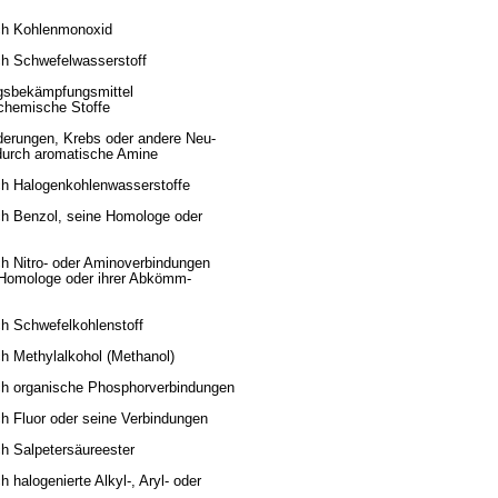
ch Kohlenmonoxid
ch Schwefelwasserstoff
ngsbekämpfungsmittel
 chemische Stoffe
derungen, Krebs oder andere Neu-
durch aromatische Amine
ch Halogenkohlenwasserstoffe
ch Benzol, seine Homologe oder
h Nitro- oder Aminoverbindungen
 Homologe oder ihrer Abkömm-
ch Schwefelkohlenstoff
h Methylalkohol (Methanol)
ch organische Phosphorverbindungen
h Fluor oder seine Verbindungen
h Salpetersäureester
 halogenierte Alkyl-, Aryl- oder