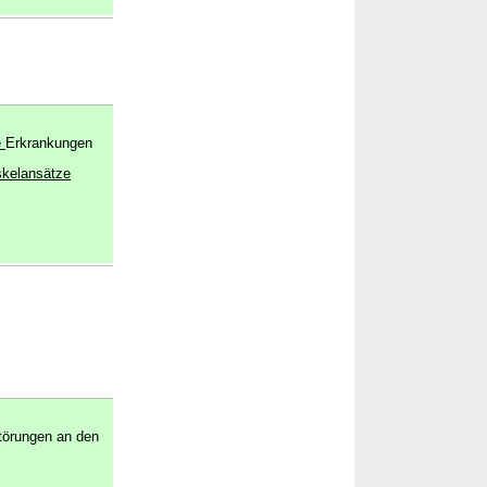
e
Erkrankungen
kelansätze
störungen an den