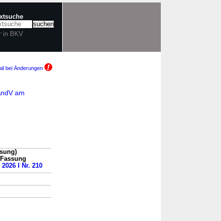
extsuche
r in BKV
il bei Änderungen
VÄndV am
ssung)
n Fassung
 2026 I Nr. 210