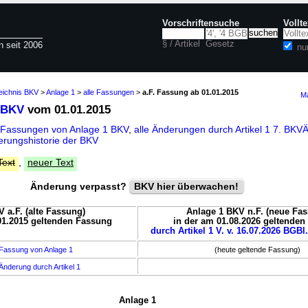
Vorschriftensuche
Vollt
§ / Artikel
Gesetz
n seit 2006
nu
eichnis BKV
>
Anlage 1
>
alle Fassungen
>
a.F. Fassung ab 01.01.2015
Ma
 BKV
vom 01.01.2015
 Fassungen von Anlage 1 BKV
,
alle Änderungen durch Artikel 1 7. BK
rungshistorie der BKV
Text
,
neuer Text
Änderung verpasst?
BKV hier überwachen!
 a.F. (alte Fassung)
Anlage 1 BKV n.F. (neue Fa
01.2015 geltenden Fassung
in der am 01.08.2026 geltende
durch Artikel 1 V. v. 16.07.2026 BGBl.
Fassung von Anlage 1
(heute geltende Fassung)
Änderung durch Artikel 1
Anlage 1