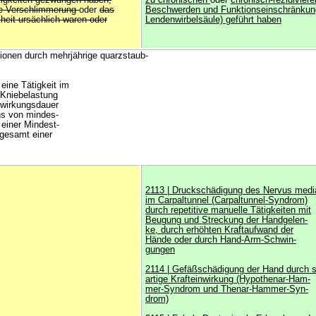
ätigkeiten gezwungen haben,
zu chronischen
oder
chronisch-rezidivier
die Verschlimmerung
oder
das
Beschwerden und Funktionseinschränkun
heit ursächlich waren oder
Lendenwirbelsäule) geführt haben
ionen durch mehrjährige quarzstaub-
eine Tätigkeit im
 Kniebelastung
nwirkungsdauer
ns von mindes-
einer Mindest-
sgesamt einer
2113 | Druckschädigung des Nervus med
im Carpaltunnel (Carpaltunnel-Syndrom)
durch repetitive manuelle Tätigkeiten mit
Beugung und Streckung der Handgelen-
ke, durch erhöhten Kraftaufwand der
Hände oder durch Hand-Arm-Schwin-
gungen
2114 | Gefäßschädigung der Hand durch s
artige Krafteinwirkung (Hypothenar-Ham-
mer-Syndrom und Thenar-Hammer-Syn-
drom)