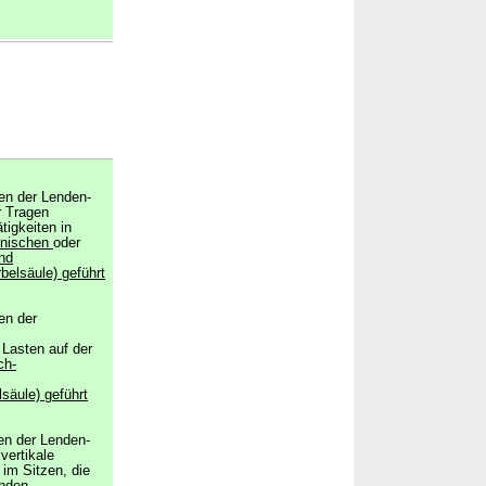
en der Lenden-
r Tragen
tigkeiten in
onischen
oder
nd
belsäule) geführt
en der
 Lasten auf der
ch-
säule) geführt
en der Lenden-
vertikale
im Sitzen, die