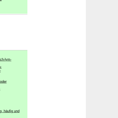
sch-lym-
-
-
 oder
-
g, häufig und