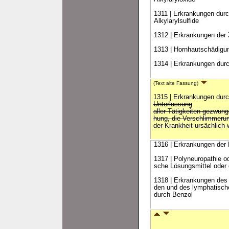
1311 | Erkrankungen durch
Alkylarylsulfide
1312 | Erkrankungen der
1313 | Hornhautschädigu
1314 | Erkrankungen durch
(Text alte Fassung)
1315 | Erkrankungen dur
Unterlassung
aller Tätigkeiten gezwung
hung, die Verschlimmeru
der Krankheit ursächlich
1316 | Erkrankungen der
1317 | Polyneuropathie o
sche Lösungsmittel oder
1318 | Erkrankungen des 
den und des lymphatisc
durch Benzol