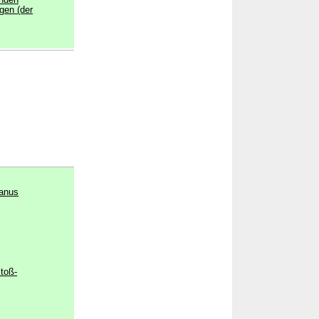
enden
gen (der
ianus
toß-