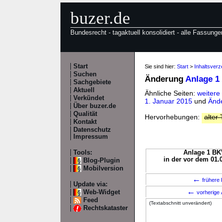
buzer.de
Bundesrecht - tagaktuell konsolidiert - alle Fassunge
Start
Sie sind hier:
Start
>
Inhaltsverz
Suchen
Änderung
Anlage 1
Sachgebiete
Aktuell
Ähnliche Seiten:
weitere
Verkündet
1. Januar 2015
und
Ände
Über buzer.de
Qualität
Hervorhebungen:
alter 
Kontakt
Datenschutz
Impressum
Tools:
Anlage 1 BKV
in der vor dem 01.
Blog-Plugin
Mobilversion
←
frühere 
Update via:
←
Web-Widget
vorherige 
Feed
(Textabschnitt unverändert)
Rechtskataster