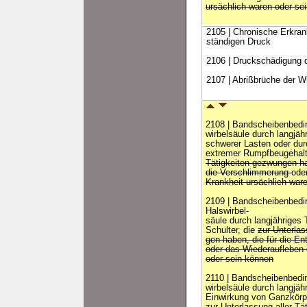
ursächlich waren oder se
2105 | Chronische Erkra
ständigen Druck
2106 | Druckschädigung 
2107 | Abrißbrüche der Wi
2108 | Bandscheibenbedi
wirbelsäule durch langjä
schwerer Lasten oder durc
extremer Rumpfbeugehalt
Tätigkeiten gezwungen ha
die Verschlimmerung
ode
Krankheit ursächlich war
2109 | Bandscheibenbedi
Halswirbel-
säule durch langjähriges
Schulter, die
zur Unterlas
gen haben, die für die E
oder das Wiederaufleben 
oder sein können
2110 | Bandscheibenbedi
wirbelsäule durch langjäh
Einwirkung von Ganzkörp