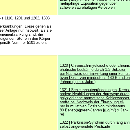
mehrjährige Exposition gegenüber
schwefelsäurehaltigen Aerosolen
is 1110, 1201 und 1202, 1303
krankungen. Diese gelten als
er Anlage nur insoweit, als sie
emeinerkrankung sind, die
digenden Stoffe in den Körper
 gemäß Nummer 5101 zu ent-
1320 | Chronisch-myeloische oder chroni
phatische Leukämie durch 1,3-Butadien
bei Nachweis der Einwirkung einer kumula
tiven Dosis von mindestens 180 Butadien
Jahren (ppm x Jahre)
1321 | Schleimhautveränderungen, Krebs
andere Neubildungen der Harnwege durch
polyzyklische aromatische Kohlenwasser
stoffe bei Nachweis der Einwirkung ei-
ner kumulativen Dosis von mindestens
80 Benzo(a)pyren-Jahren [(µg/m³) x Jah-
re]
1322 | Parkinson-Syndrom durch langjähri
selbst angewendete Pestizide