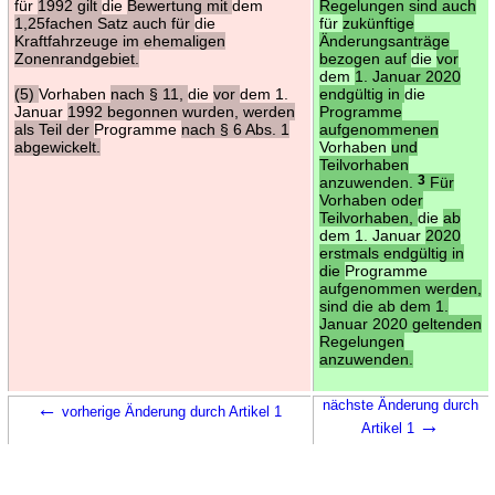
für
1992 gilt
die
Bewertung mit
dem
Regelungen sind auch
1,25fachen Satz auch für
die
für
zukünftige
Kraftfahrzeuge im ehemaligen
Änderungsanträge
Zonenrandgebiet.
bezogen auf
die
vor
dem
1. Januar 2020
(5)
Vorhaben
nach § 11,
die
vor
dem 1.
endgültig in
die
Januar
1992 begonnen wurden, werden
Programme
als Teil der
Programme
nach § 6 Abs. 1
aufgenommenen
abgewickelt.
Vorhaben
und
Teilvorhaben
anzuwenden.
3
Für
Vorhaben oder
Teilvorhaben,
die
ab
dem 1. Januar
2020
erstmals endgültig in
die
Programme
aufgenommen werden,
sind die ab dem 1.
Januar 2020 geltenden
Regelungen
anzuwenden.
←
nächste Änderung durch
vorherige Änderung durch Artikel 1
→
Artikel 1