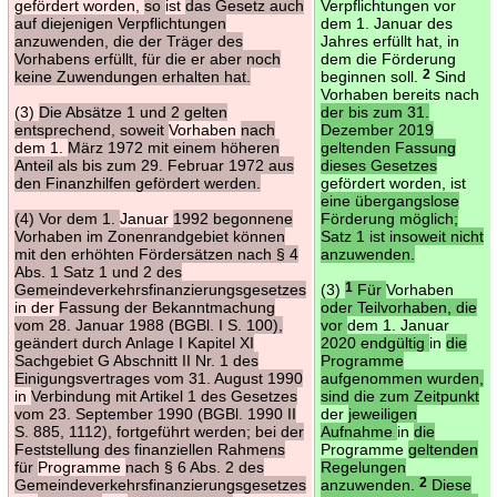
gefördert worden,
so
ist
das Gesetz auch
Verpflichtungen vor
auf diejenigen Verpflichtungen
dem 1. Januar des
anzuwenden, die der Träger des
Jahres erfüllt hat, in
Vorhabens erfüllt, für die er aber noch
dem die Förderung
keine Zuwendungen erhalten hat.
beginnen soll.
2
Sind
Vorhaben bereits nach
(3)
Die Absätze 1 und 2 gelten
der bis zum 31.
entsprechend, soweit
Vorhaben
nach
Dezember 2019
dem 1.
März 1972 mit einem höheren
geltenden Fassung
Anteil als bis zum 29. Februar 1972 aus
dieses Gesetzes
den Finanzhilfen gefördert werden.
gefördert worden, ist
eine übergangslose
(4) Vor dem 1.
Januar
1992 begonnene
Förderung möglich;
Vorhaben im Zonenrandgebiet können
Satz 1 ist insoweit nicht
mit den erhöhten Fördersätzen nach § 4
anzuwenden.
Abs. 1 Satz 1 und 2 des
Gemeindeverkehrsfinanzierungsgesetzes
(3)
1
Für
Vorhaben
in der
Fassung der Bekanntmachung
oder Teilvorhaben, die
vom 28. Januar 1988 (BGBl. I S. 100),
vor
dem 1. Januar
geändert durch Anlage I Kapitel XI
2020 endgültig
in
die
Sachgebiet G Abschnitt II Nr. 1 des
Programme
Einigungsvertrages vom 31. August 1990
aufgenommen wurden,
in
Verbindung mit Artikel 1 des Gesetzes
sind die zum Zeitpunkt
vom 23. September 1990 (BGBl. 1990 II
der
jeweiligen
S. 885, 1112), fortgeführt werden; bei der
Aufnahme
in
die
Feststellung des finanziellen Rahmens
Programme
geltenden
für
Programme
nach § 6 Abs. 2 des
Regelungen
Gemeindeverkehrsfinanzierungsgesetzes
anzuwenden.
2
Diese