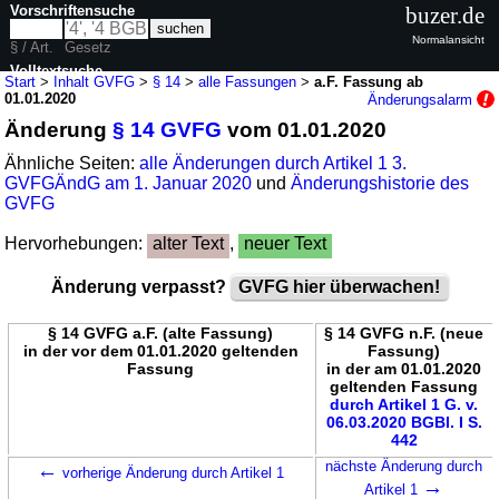
Vorschriftensuche
buzer.de
Normalansicht
§ / Art.
Gesetz
Volltextsuche
Start
>
Inhalt GVFG
>
§ 14
>
alle Fassungen
>
a.F. Fassung ab
01.01.2020
Änderungsalarm
nur in GVFG
Änderung
§ 14 GVFG
vom 01.01.2020
Ähnliche Seiten:
alle Änderungen durch Artikel 1 3.
GVFGÄndG am 1. Januar 2020
und
Änderungshistorie des
GVFG
Hervorhebungen:
alter Text
,
neuer Text
Änderung verpasst?
GVFG hier überwachen!
§ 14 GVFG a.F. (alte Fassung)
§ 14 GVFG n.F. (neue
in der vor dem 01.01.2020 geltenden
Fassung)
Fassung
in der am 01.01.2020
geltenden Fassung
durch Artikel 1 G. v.
06.03.2020 BGBl. I S.
442
←
nächste Änderung durch
vorherige Änderung durch Artikel 1
→
Artikel 1