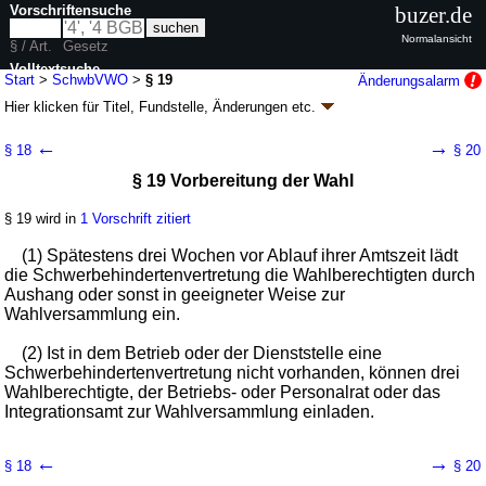
Vorschriftensuche
buzer.de
Normalansicht
§ / Art.
Gesetz
Volltextsuche
Start
>
SchwbVWO
>
§ 19
Änderungsalarm
Hier klicken für
Titel, Fundstelle, Änderungen
etc.
nur in SchwbVWO
§ 19 - Wahlordnung
←
→
§ 18
§ 20
Schwerbehindertenvertretungen (SchwbVWO)
§ 19 Vorbereitung der Wahl
neugefasst durch B. v. 23.04.1990
BGBl. I S. 811
; zuletzt geändert durch
Artikel 1
V. v. 18.03.2022
BGBl. I S. 477
§ 19 wird in
1 Vorschrift zitiert
Geltung ab 01.05.1990; FNA: 871-1-5
Eingliederung Behinderter
4 weitere Fassungen
|
wird in 5 Vorschriften zitiert
(1) Spätestens drei Wochen vor Ablauf ihrer Amtszeit lädt
die Schwerbehindertenvertretung die Wahlberechtigten durch
Erster Teil Wahl der Schwerbehindertenvertretung in
Aushang oder sonst in geeigneter Weise zur
Betrieben und Dienststellen
Wahlversammlung ein.
Dritter Abschnitt Vereinfachtes Wahlverfahren
(2) Ist in dem Betrieb oder der Dienststelle eine
Schwerbehindertenvertretung nicht vorhanden, können drei
Wahlberechtigte, der Betriebs- oder Personalrat oder das
Integrationsamt zur Wahlversammlung einladen.
←
→
§ 18
§ 20