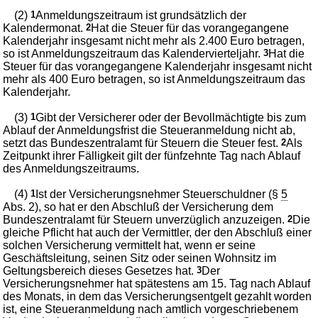
(2)
1
Anmeldungszeitraum ist grundsätzlich der
Kalendermonat.
2
Hat die Steuer für das vorangegangene
Kalenderjahr insgesamt nicht mehr als 2.400 Euro betragen,
so ist Anmeldungszeitraum das Kalendervierteljahr.
3
Hat die
Steuer für das vorangegangene Kalenderjahr insgesamt nicht
mehr als 400 Euro betragen, so ist Anmeldungszeitraum das
Kalenderjahr.
(3)
1
Gibt der Versicherer oder der Bevollmächtigte bis zum
Ablauf der Anmeldungsfrist die Steueranmeldung nicht ab,
setzt das Bundeszentralamt für Steuern die Steuer fest.
2
Als
Zeitpunkt ihrer Fälligkeit gilt der fünfzehnte Tag nach Ablauf
des Anmeldungszeitraums.
(4)
1
Ist der Versicherungsnehmer Steuerschuldner (§
5
Abs. 2), so hat er den Abschluß der Versicherung dem
Bundeszentralamt für Steuern unverzüglich anzuzeigen.
2
Die
gleiche Pflicht hat auch der Vermittler, der den Abschluß einer
solchen Versicherung vermittelt hat, wenn er seine
Geschäftsleitung, seinen Sitz oder seinen Wohnsitz im
Geltungsbereich dieses Gesetzes hat.
3
Der
Versicherungsnehmer hat spätestens am 15. Tag nach Ablauf
des Monats, in dem das Versicherungsentgelt gezahlt worden
ist, eine Steueranmeldung nach amtlich vorgeschriebenem