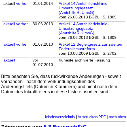
aktuell
vorher
01.01.2014
Artikel 14 Amtshilferichtlinie-
Umsetzungsgesetz
(AmtshilfeRLUmsG)
vom 26.06.2013 BGBl. I S. 1809
aktuell
vorher
30.06.2013
Artikel 14 Amtshilferichtlinie-
Umsetzungsgesetz
(AmtshilfeRLUmsG)
vom 26.06.2013 BGBl. I S. 1809
aktuell
vorher
01.07.2010
Artikel 12 Begleitgesetz zur zweiten
Föderalismusreform
vom 10.08.2009 BGBl. I S. 2702
aktuell
vor
früheste archivierte Fassung
01.07.2010
Bitte beachten Sie, dass rückwirkende Änderungen - soweit
vorhanden - nach dem Verkündungsdatum des
Änderungstitels (Datum in Klammern) und nicht nach dem
Datum des Inkrafttretens in diese Liste einsortiert sind.
Inhaltsverzeichnis
|
Ausdrucken/PDF
|
nach oben
Zitierungen von
§ 8 FeuerschStG