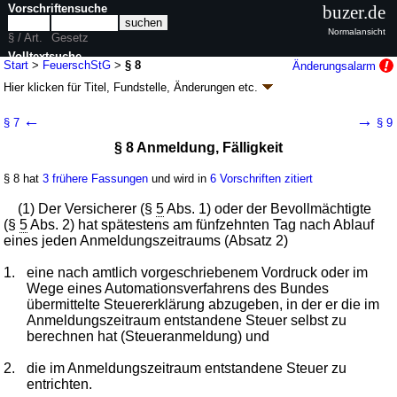
Vorschriftensuche
buzer.de
Normalansicht
§ / Art.
Gesetz
Volltextsuche
Start
>
FeuerschStG
>
§ 8
Änderungsalarm
Hier klicken für
Titel, Fundstelle, Änderungen
etc.
nur in FeuerschStG
§ 8 - Feuerschutzsteuergesetz (FeuerschStG)
←
→
§ 7
§ 9
neugefasst durch B. v. 10.01.1996
BGBl. I S. 18
; zuletzt geändert durch
§ 8 Anmeldung, Fälligkeit
Artikel 12
G. v. 25.06.2021
BGBl. I S. 2056
Geltung ab 01.01.1980; FNA: 611-18
Besitz- und Verkehrsteuern,
Vermögensabgaben
§ 8 hat
3 frühere Fassungen
und wird in
6 Vorschriften zitiert
10 weitere Fassungen
|
Drucksachen / Entwurf / Begründung
|
(1) Der Versicherer (§
5
Abs. 1) oder der Bevollmächtigte
wird in 13 Vorschriften zitiert
(§
5
Abs. 2) hat spätestens am fünfzehnten Tag nach Ablauf
eines jeden Anmeldungszeitraums (Absatz 2)
1.
eine nach amtlich vorgeschriebenem Vordruck oder im
Wege eines Automationsverfahrens des Bundes
übermittelte Steuererklärung abzugeben, in der er die im
Anmeldungszeitraum entstandene Steuer selbst zu
berechnen hat (Steueranmeldung) und
2.
die im Anmeldungszeitraum entstandene Steuer zu
entrichten.