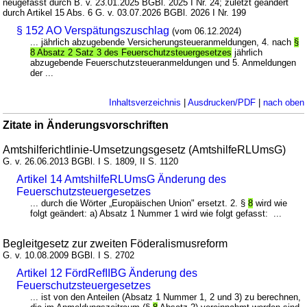
neugefasst durch B. v. 23.01.2025 BGBl. 2025 I Nr. 24; zuletzt geändert
durch Artikel 15 Abs. 6 G. v. 03.07.2026 BGBl. 2026 I Nr. 199
§ 152 AO Verspätungszuschlag
(vom 06.12.2024)
... jährlich abzugebende Versicherungsteueranmeldungen, 4. nach
§
8 Absatz 2 Satz 3 des Feuerschutzsteuergesetzes
jährlich
abzugebende Feuerschutzsteueranmeldungen und 5. Anmeldungen
der ...
Inhaltsverzeichnis
|
Ausdrucken/PDF
|
nach oben
Zitate in Änderungsvorschriften
Amtshilferichtlinie-Umsetzungsgesetz (AmtshilfeRLUmsG)
G. v. 26.06.2013 BGBl. I S. 1809, II S. 1120
Artikel 14 AmtshilfeRLUmsG Änderung des
Feuerschutzsteuergesetzes
... durch die Wörter „Europäischen Union" ersetzt. 2. §
8
wird wie
folgt geändert: a) Absatz 1 Nummer 1 wird wie folgt gefasst: ...
Begleitgesetz zur zweiten Föderalismusreform
G. v. 10.08.2009 BGBl. I S. 2702
Artikel 12 FördRefIIBG Änderung des
Feuerschutzsteuergesetzes
... ist von den Anteilen (Absatz 1 Nummer 1, 2 und 3) zu berechnen,