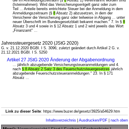
die im Anmeldungszeitraum (§
8
Absatz 2) vereinnahmt worden sind
(Isteinnahmen). Wird das Versicherungsentgelt ganz oder zum
Teil ... Anteile bereits entrichtete Steuer bei der Anmeldung in dem
Anmeldungszeitraum (§
8
Absatz 2) abzusetzen, in dem der
Versicherer die Versicherung ganz oder teilweise in Abgang ... unter
neuer Überschrift im Bundesgesetzblatt bekannt machen." 7. In §
8
Absatz 3 und 4 sowie in § 12 Absatz 1 und 2 wird jeweils das Wort
„Finanzamt" ...
Jahressteuergesetz 2020 (JStG 2020)
G. v. 21.12.2020 BGBl. I S. 3096; zuletzt geändert durch Artikel 2 G. v.
21.12.2021 BGBl. I S. 5250
Artikel 27 JStG 2020 Änderung der Abgabenordnung
... jährlich abzugebende Versicherungsteueranmeldungen und 4.
nach
§ 8 Absatz 2 Satz 3 des Feuerschutzsteuergesetzes
jährlich
abzugebende Feuerschutzsteueranmeldungen." 23. In § 171
Absatz ...
Link zu dieser Seite
: https://www.buzer.de/gesetz/3925/a54629.htm
Inhaltsverzeichnis
|
Ausdrucken/PDF
|
nach oben