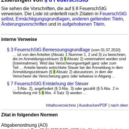
Sie sehen die Vorschriften, die auf § 8 FeuerschStG
verweisen. Die Liste ist unterteilt nach Zitaten in
FeuerschStG
selbst
,
Ermächtigungsgrundlagen
,
anderen geltenden Titeln
,
Änderungsvorschriften
und in
aufgehobenen Titeln
.
interne Verweise
§ 3 FeuerschStG Bemessungsgrundlage
(vom 01.07.2010)
... ist von den Anteilen (Absatz 1 Nummer 1, 2 und 3) zu berechnen,
die im Anmeldungszeitraum (§
8
Absatz 2) vereinnahmt worden sind
(Isteinnahmen). Wird das Versicherungsentgelt ganz oder zum
Teil ... Anteile bereits entrichtete Steuer bei der Anmeldung in dem
Anmeldungszeitraum (§
8
Absatz 2) abzusetzen, in dem der
Versicherer die Versicherung ganz oder teilweise in Abgang ...
§ 7 FeuerschStG Entstehung der Steuer
... 3 Abs. 2), angefordert (§ 3 Abs. 3) oder gezahlt (§ 5 Abs. 2 in
Verbindung mit §
8
Abs. 4 Satz 3) worden ...
Inhaltsverzeichnis
|
Ausdrucken/PDF
|
nach oben
Zitat in folgenden Normen
Abgabenordnung (AO)