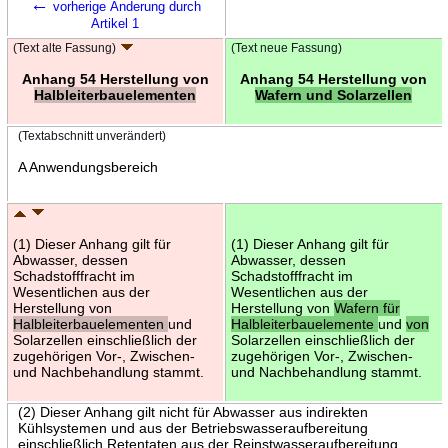
←
vorherige Änderung durch
Artikel 1
(Text alte Fassung)
(Text neue Fassung)
Anhang 54 Herstellung von
Anhang 54 Herstellung von
Halbleiterbauelementen
Wafern und Solarzellen
(Textabschnitt unverändert)
A Anwendungsbereich
(1) Dieser Anhang gilt für
(1) Dieser Anhang gilt für
Abwasser, dessen
Abwasser, dessen
Schadstofffracht im
Schadstofffracht im
Wesentlichen aus der
Wesentlichen aus der
Herstellung von
Herstellung von
Wafern für
Halbleiterbauelementen
und
Halbleiterbauelemente
und
von
Solarzellen einschließlich der
Solarzellen einschließlich der
zugehörigen Vor-, Zwischen-
zugehörigen Vor-, Zwischen-
und Nachbehandlung stammt.
und Nachbehandlung stammt.
(2) Dieser Anhang gilt nicht für Abwasser aus indirekten
Kühlsystemen und aus der Betriebswasseraufbereitung
einschließlich Retentaten aus der Reinstwasseraufbereitung