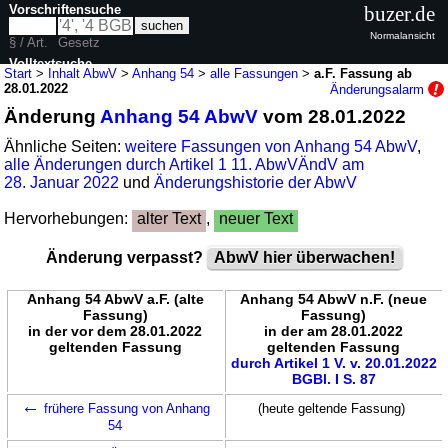
Vorschriftensuche
buzer.de
Normalansicht
§ / Art.
Gesetz
Volltextsuche
Start
>
Inhalt AbwV
>
Anhang 54
>
alle Fassungen
>
a.F. Fassung ab
28.01.2022
Änderungsalarm
nur in AbwV
Änderung
Anhang 54 AbwV
vom 28.01.2022
Ähnliche Seiten:
weitere Fassungen von Anhang 54 AbwV
,
alle Änderungen durch Artikel 1 11. AbwVÄndV am
28. Januar 2022
und
Änderungshistorie der AbwV
Hervorhebungen:
alter Text
,
neuer Text
Änderung verpasst?
AbwV hier überwachen!
Anhang 54 AbwV a.F. (alte
Anhang 54 AbwV n.F. (neue
Fassung)
Fassung)
in der vor dem 28.01.2022
in der am 28.01.2022
geltenden Fassung
geltenden Fassung
durch Artikel 1 V. v. 20.01.2022
BGBl. I S. 87
←
frühere Fassung von Anhang
(heute geltende Fassung)
54