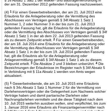
§ 16 Absatz 1 Satz 1 der Makler- und Bauträgerverordnung in
der am 31. Dezember 2012 geltenden Fassung nachzuweisen.
(4)
1
Für einen Gewerbetreibenden, der am 21. Juli 2013 eine
Erlaubnis für die Anlageberatung oder die Vermittlung des
Abschlusses von Verträgen gemäß § 34f Absatz 1 Satz 1
Nummer 1, 2 oder Nummer 3 in der bis zum 21. Juli 2013
geltenden Fassung hat, gilt die Erlaubnis für die Anlageberatung
oder die Vermittlung des Abschlusses von Verträgen gemäß § 34f
Absatz 1 Satz 1 in der ab dem 22. Juli 2013 geltenden Fassung
als zu diesem Zeitpunkt erteilt.
2
Für einen Gewerbetreibenden,
der am 18. Juli 2014 eine Erlaubnis für die Anlageberatung oder
die Vermittlung des Abschlusses von Verträgen gemäß § 34f
Absatz 1 Satz 1 in der bis zum 19. Juli 2014 geltenden Fassung
hat, gilt die Erlaubnis als für die Anlageberatung oder
Anlagevermittlung gemäß § 34f Absatz 1 Satz 1 als zu diesem
Zeitpunkt erteilt.
3
Die Absätze 2 und 3 bleiben unberührt.
4
Die
Bezeichnungen der Erlaubnisse im Register nach § 34f Absatz 5
in Verbindung mit § 11a Absatz 1 werden von Amts wegen
aktualisiert.
(5)
1
Gewerbetreibende, die am 10. Juli 2015 eine Erlaubnis
nach § 34c Absatz 1 Satz 1 Nummer 2 für die Vermittlung von
Darlehensverträgen oder die Gelegenheit zum Nachweis solcher
Verträge haben und damit partiarische Darlehen oder
Nachrangdarlehen vermitteln und die diese Tätigkeit nach dem
10. Juli 2015 weiterhin ausüben wollen, sind verpflichtet, bis zum
1. Januar 2016 eine Erlaubnis als Finanzanlagenvermittler nach