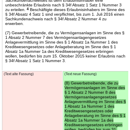
Sachkundenachweises ist dem Erlaubnisinhaber eine
unbeschränkte Erlaubnis nach § 34f Absatz 1 Satz 1 Nummer 3
zu erteilen.
4
Beschäftigte dieses Erlaubnisinhabers im Sinne des
§ 34f Absatz 4 Satz 1 sind verpflichtet, bis zum 1. Juli 2016 einen
Sachkundenachweis nach § 34f Absatz 2 Nummer 4 zu
erwerben.
(7) Gewerbetreibende, die zu Vermögensanlagen im Sinne des §
1 Absatz 2 Nummer 7 des Vermögensanlagengesetzes
Anlagevermittlung im Sinne des § 1 Absatz 1a Nummer 1 des
Kreditwesengesetzes oder Anlageberatung im Sinne des § 1
Absatz 1a Nummer 1a des Kreditwesengesetzes erbringen
wollen, bedürfen bis zum 15. Oktober 2015 keiner Erlaubnis nach
§ 34f Absatz 1 Satz 1 Nummer 3.
(Text alte Fassung)
(Text neue Fassung)
(8) Gewerbetreibende, die zu
Vermögensanlagen im Sinne des
§ 1 Absatz 2 Nummer 8 des
Vermögensanlagengesetzes
Anlagevermittlung im Sinne des §
1 Absatz 1a Nummer 1 des
Kreditwesengesetzes oder
Anlageberatung im Sinne des § 1
Absatz 1a Nummer 1a des
Kreditwesengesetzes erbringen
wollen, bedürfen bis zum 31.