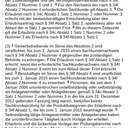
der Zuverlässigkeit und der Vermögensverhältnisse nach § 34f
Absatz 2 Nummer 1 und 2.
4
Für den Nachweis der nach § 34f
Absatz 2 Nummer 4 erforderlichen Sachkunde gilt Absatz 3.
5
Die
Erlaubnis nach § 34c Absatz 1 Satz 1 Nummer 2 oder Nummer 3
erlischt mit der bestandskräftigen Entscheidung über den
Erlaubnisantrag nach § 34f Absatz 1 Satz 1, spätestens aber mit
Ablauf der in Satz 1 genannten Frist.
6
Bis zu diesem Zeitpunkt
gilt die Erlaubnis nach § 34c Absatz 1 Satz 1 Nummer 2 oder
Nummer 3 als Erlaubnis nach § 34f Absatz 1 Satz 1.
(3)
1
Gewerbetreibende im Sinne des Absatzes 2 sind
verpflichtet, bis zum 1. Januar 2015 einen Sachkundenachweis
nach § 34f Absatz 2 Nummer 4 gegenüber der zuständigen
Behörde zu erbringen.
2
Die Erlaubnis nach § 34f Absatz 1 Satz 1
erlischt, wenn der erforderliche Sachkundenachweis nach § 34f
Absatz 2 Nummer 4 nicht bis zum Ablauf dieser Frist erbracht
wird.
3
Beschäftigte im Sinne des § 34f Absatz 4 sind verpflichtet,
bis zum 1. Januar 2015 einen Sachkundenachweis nach § 34f
Absatz 2 Nummer 4 zu erwerben.
4
Personen, die seit dem 1.
Januar 2006 ununterbrochen unselbstständig oder selbstständig
als Anlagevermittler oder Anlageberater gemäß § 34c Absatz 1
Satz 1 Nummer 2 oder Nummer 3 in der bis zum 31. Dezember
2012 geltenden Fassung tätig waren, bedürfen keiner
Sachkundeprüfung für die Produktkategorien der Erlaubnis nach
§ 34f Absatz 1, die bis zum 1. Januar 2015 beantragt wurde.
5
Selbstständig tätige Anlagevermittler oder Anlageberater haben
die ununterbrochene Tätigkeit durch Vorlage der erteilten
Erlaubnis und die lückenlose Vorlage der Prüfungsberichte nach