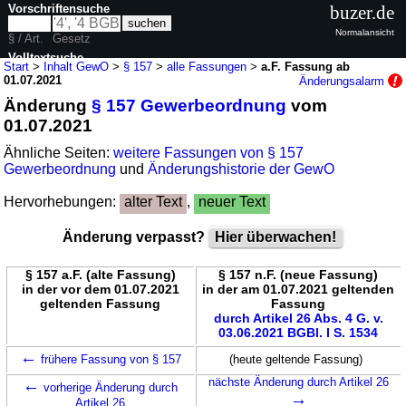
Vorschriftensuche
buzer.de
Normalansicht
§ / Art.
Gesetz
Volltextsuche
Start
>
Inhalt GewO
>
§ 157
>
alle Fassungen
>
a.F. Fassung ab
01.07.2021
Änderungsalarm
nur in GewO
Änderung
§ 157 Gewerbeordnung
vom
01.07.2021
Ähnliche Seiten:
weitere Fassungen von § 157
Gewerbeordnung
und
Änderungshistorie der GewO
Hervorhebungen:
alter Text
,
neuer Text
Änderung verpasst?
Hier überwachen!
§ 157 a.F. (alte Fassung)
§ 157 n.F. (neue Fassung)
in der vor dem 01.07.2021
in der am 01.07.2021 geltenden
geltenden Fassung
Fassung
durch Artikel 26 Abs. 4 G. v.
03.06.2021 BGBl. I S. 1534
←
frühere Fassung von § 157
(heute geltende Fassung)
←
nächste Änderung durch Artikel 26
vorherige Änderung durch
→
Artikel 26