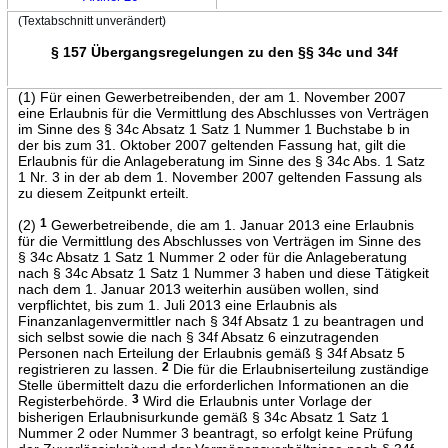
(Textabschnitt unverändert)
§ 157 Übergangsregelungen zu den §§ 34c und 34f
(1) Für einen Gewerbetreibenden, der am 1. November 2007
eine Erlaubnis für die Vermittlung des Abschlusses von Verträgen
im Sinne des § 34c Absatz 1 Satz 1 Nummer 1 Buchstabe b in
der bis zum 31. Oktober 2007 geltenden Fassung hat, gilt die
Erlaubnis für die Anlageberatung im Sinne des § 34c Abs. 1 Satz
1 Nr. 3 in der ab dem 1. November 2007 geltenden Fassung als
zu diesem Zeitpunkt erteilt.
(2)
1
Gewerbetreibende, die am 1. Januar 2013 eine Erlaubnis
für die Vermittlung des Abschlusses von Verträgen im Sinne des
§ 34c Absatz 1 Satz 1 Nummer 2 oder für die Anlageberatung
nach § 34c Absatz 1 Satz 1 Nummer 3 haben und diese Tätigkeit
nach dem 1. Januar 2013 weiterhin ausüben wollen, sind
verpflichtet, bis zum 1. Juli 2013 eine Erlaubnis als
Finanzanlagenvermittler nach § 34f Absatz 1 zu beantragen und
sich selbst sowie die nach § 34f Absatz 6 einzutragenden
Personen nach Erteilung der Erlaubnis gemäß § 34f Absatz 5
registrieren zu lassen.
2
Die für die Erlaubniserteilung zuständige
Stelle übermittelt dazu die erforderlichen Informationen an die
Registerbehörde.
3
Wird die Erlaubnis unter Vorlage der
bisherigen Erlaubnisurkunde gemäß § 34c Absatz 1 Satz 1
Nummer 2 oder Nummer 3 beantragt, so erfolgt keine Prüfung