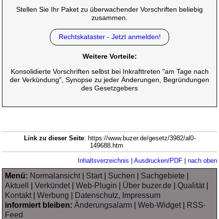
Stellen Sie Ihr Paket zu überwachender Vorschriften beliebig
zusammen.
Rechtskataster - Jetzt anmelden!
Weitere Vorteile:
Konsolidierte Vorschriften selbst bei Inkrafttreten "am Tage nach
der Verkündung", Synopse zu jeder Änderungen, Begründungen
des Gesetzgebers
Link zu dieser Seite
: https://www.buzer.de/gesetz/3982/al0-
149688.htm
Inhaltsverzeichnis
|
Ausdrucken/PDF
|
nach oben
Menü:
Normalansicht
|
Start
|
Suchen
|
Sachgebiete
|
Aktuell
|
Verkündet
|
Web-Plugin
|
Über buzer.de
|
Qualität
|
Kontakt
|
Werbung
|
Datenschutz, Impressum
informiert bleiben:
Änderungsalarm
|
Web-Widget
|
RSS-
Feed