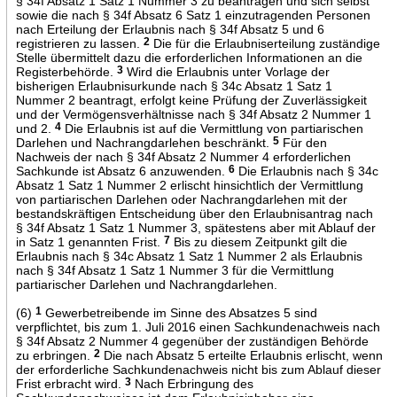
§ 34f Absatz 1 Satz 1 Nummer 3 zu beantragen und sich selbst
sowie die nach § 34f Absatz 6 Satz 1 einzutragenden Personen
nach Erteilung der Erlaubnis nach § 34f Absatz 5 und 6
registrieren zu lassen.
2
Die für die Erlaubniserteilung zuständige
Stelle übermittelt dazu die erforderlichen Informationen an die
Registerbehörde.
3
Wird die Erlaubnis unter Vorlage der
bisherigen Erlaubnisurkunde nach § 34c Absatz 1 Satz 1
Nummer 2 beantragt, erfolgt keine Prüfung der Zuverlässigkeit
und der Vermögensverhältnisse nach § 34f Absatz 2 Nummer 1
und 2.
4
Die Erlaubnis ist auf die Vermittlung von partiarischen
Darlehen und Nachrangdarlehen beschränkt.
5
Für den
Nachweis der nach § 34f Absatz 2 Nummer 4 erforderlichen
Sachkunde ist Absatz 6 anzuwenden.
6
Die Erlaubnis nach § 34c
Absatz 1 Satz 1 Nummer 2 erlischt hinsichtlich der Vermittlung
von partiarischen Darlehen oder Nachrangdarlehen mit der
bestandskräftigen Entscheidung über den Erlaubnisantrag nach
§ 34f Absatz 1 Satz 1 Nummer 3, spätestens aber mit Ablauf der
in Satz 1 genannten Frist.
7
Bis zu diesem Zeitpunkt gilt die
Erlaubnis nach § 34c Absatz 1 Satz 1 Nummer 2 als Erlaubnis
nach § 34f Absatz 1 Satz 1 Nummer 3 für die Vermittlung
partiarischer Darlehen und Nachrangdarlehen.
(6)
1
Gewerbetreibende im Sinne des Absatzes 5 sind
verpflichtet, bis zum 1. Juli 2016 einen Sachkundenachweis nach
§ 34f Absatz 2 Nummer 4 gegenüber der zuständigen Behörde
zu erbringen.
2
Die nach Absatz 5 erteilte Erlaubnis erlischt, wenn
der erforderliche Sachkundenachweis nicht bis zum Ablauf dieser
Frist erbracht wird.
3
Nach Erbringung des