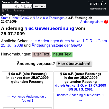
Vorschriftensuche
buzer.de
Normalansicht
§ / Art.
Gesetz
Volltextsuche
Start
>
Inhalt GewO
>
§ 6c
>
alle Fassungen
>
a.F. Fassung ab
25.07.2009
Änderungsalarm
nur in GewO
Änderung
§ 6c Gewerbeordnung
vom
25.07.2009
Ähnliche Seiten:
alle Änderungen durch Artikel 1 DlRLUG am
25. Juli 2009
und
Änderungshistorie der GewO
Hervorhebungen:
alter Text
,
neuer Text
Änderung verpasst?
Hier überwachen!
§ 6c a.F. (alte Fassung)
§ 6c n.F. (neue Fassung)
in der vor dem 25.07.2009
in der am 25.07.2009
geltenden Fassung
geltenden Fassung
durch Artikel 1 G. v. 17.07.2009
BGBl. I S. 2091
←
nächste Änderung durch Artikel 1
vorherige Änderung durch
→
Artikel 1