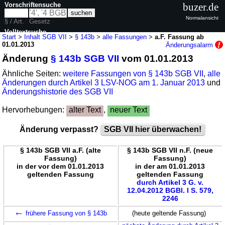
Vorschriftensuche
buzer.de
Normalansicht
§ / Art.
Gesetz
Volltextsuche
Start
>
Inhalt SGB VII
>
§ 143b
>
alle Fassungen
>
a.F. Fassung ab
01.01.2013
Änderungsalarm
nur in SGB VII
Änderung
§ 143b SGB VII
vom 01.01.2013
Ähnliche Seiten:
weitere Fassungen von § 143b SGB VII
,
alle
Änderungen durch Artikel 3 LSV-NOG am 1. Januar 2013
und
Änderungshistorie des SGB VII
Hervorhebungen:
alter Text
,
neuer Text
Änderung verpasst?
SGB VII hier überwachen!
§ 143b SGB VII a.F. (alte
§ 143b SGB VII n.F. (neue
Fassung)
Fassung)
in der vor dem 01.01.2013
in der am 01.01.2013
geltenden Fassung
geltenden Fassung
durch Artikel 3 G. v.
12.04.2012 BGBl. I S. 579,
2246
←
frühere Fassung von § 143b
(heute geltende Fassung)