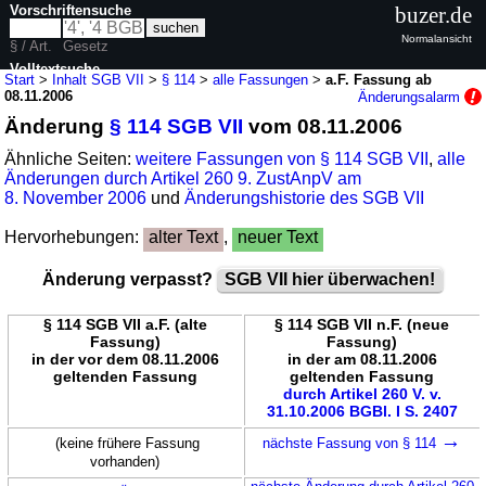
Vorschriftensuche
buzer.de
Normalansicht
§ / Art.
Gesetz
Volltextsuche
Start
>
Inhalt SGB VII
>
§ 114
>
alle Fassungen
>
a.F. Fassung ab
08.11.2006
Änderungsalarm
nur in SGB VII
Änderung
§ 114 SGB VII
vom 08.11.2006
Ähnliche Seiten:
weitere Fassungen von § 114 SGB VII
,
alle
Änderungen durch Artikel 260 9. ZustAnpV am
8. November 2006
und
Änderungshistorie des SGB VII
Hervorhebungen:
alter Text
,
neuer Text
Änderung verpasst?
SGB VII hier überwachen!
§ 114 SGB VII a.F. (alte
§ 114 SGB VII n.F. (neue
Fassung)
Fassung)
in der vor dem 08.11.2006
in der am 08.11.2006
geltenden Fassung
geltenden Fassung
durch Artikel 260 V. v.
31.10.2006 BGBl. I S. 2407
→
(keine frühere Fassung
nächste Fassung von § 114
vorhanden)