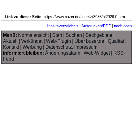
Link zu dieser Seite
: https://www.buzer.de/gesetz/3986/al2926-0.htm
Inhaltsverzeichnis
|
Ausdrucken/PDF
|
nach oben
Menü:
Normalansicht
|
Start
|
Suchen
|
Sachgebiete
|
Aktuell
|
Verkündet
|
Web-Plugin
|
Über buzer.de
|
Qualität
|
Kontakt
|
Werbung
|
Datenschutz, Impressum
informiert bleiben:
Änderungsalarm
|
Web-Widget
|
RSS-
Feed