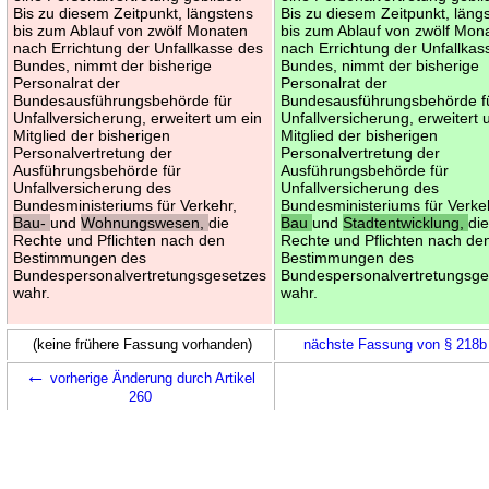
Bis zu diesem Zeitpunkt, längstens
Bis zu diesem Zeitpunkt, läng
bis zum Ablauf von zwölf Monaten
bis zum Ablauf von zwölf Mon
nach Errichtung der Unfallkasse des
nach Errichtung der Unfallkas
Bundes, nimmt der bisherige
Bundes, nimmt der bisherige
Personalrat der
Personalrat der
Bundesausführungsbehörde für
Bundesausführungsbehörde f
Unfallversicherung, erweitert um ein
Unfallversicherung, erweitert 
Mitglied der bisherigen
Mitglied der bisherigen
Personalvertretung der
Personalvertretung der
Ausführungsbehörde für
Ausführungsbehörde für
Unfallversicherung des
Unfallversicherung des
Bundesministeriums für Verkehr,
Bundesministeriums für Verke
Bau-
und
Wohnungswesen,
die
Bau
und
Stadtentwicklung,
di
Rechte und Pflichten nach den
Rechte und Pflichten nach de
Bestimmungen des
Bestimmungen des
Bundespersonalvertretungsgesetzes
Bundespersonalvertretungsge
wahr.
wahr.
(keine frühere Fassung vorhanden)
nächste Fassung von § 218
←
vorherige Änderung durch Artikel
260