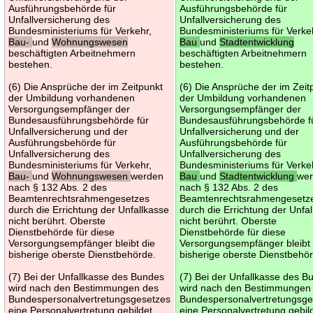
Ausführungsbehörde für
Ausführungsbehörde für
Unfallversicherung des
Unfallversicherung des
Bundesministeriums für Verkehr,
Bundesministeriums für Verke
Bau-
und
Wohnungswesen
Bau
und
Stadtentwicklung
beschäftigten Arbeitnehmern
beschäftigten Arbeitnehmern
bestehen.
bestehen.
(6) Die Ansprüche der im Zeitpunkt
(6) Die Ansprüche der im Zeit
der Umbildung vorhandenen
der Umbildung vorhandenen
Versorgungsempfänger der
Versorgungsempfänger der
Bundesausführungsbehörde für
Bundesausführungsbehörde f
Unfallversicherung und der
Unfallversicherung und der
Ausführungsbehörde für
Ausführungsbehörde für
Unfallversicherung des
Unfallversicherung des
Bundesministeriums für Verkehr,
Bundesministeriums für Verke
Bau-
und
Wohnungswesen
werden
Bau
und
Stadtentwicklung
we
nach § 132 Abs. 2 des
nach § 132 Abs. 2 des
Beamtenrechtsrahmengesetzes
Beamtenrechtsrahmengesetz
durch die Errichtung der Unfallkasse
durch die Errichtung der Unfa
nicht berührt. Oberste
nicht berührt. Oberste
Dienstbehörde für diese
Dienstbehörde für diese
Versorgungsempfänger bleibt die
Versorgungsempfänger bleibt 
bisherige oberste Dienstbehörde.
bisherige oberste Dienstbehö
(7) Bei der Unfallkasse des Bundes
(7) Bei der Unfallkasse des B
wird nach den Bestimmungen des
wird nach den Bestimmungen
Bundespersonalvertretungsgesetzes
Bundespersonalvertretungsge
eine Personalvertretung gebildet.
eine Personalvertretung gebil