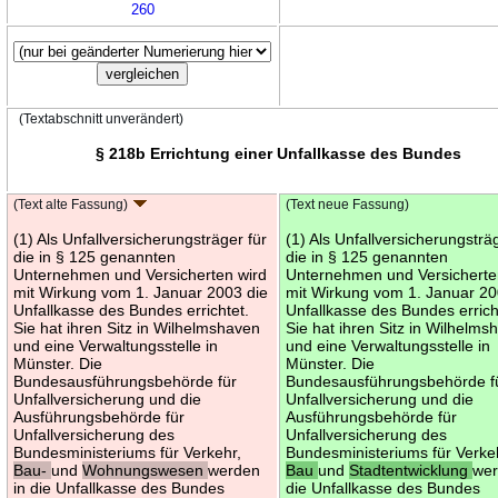
260
(Textabschnitt unverändert)
§ 218b Errichtung einer Unfallkasse des Bundes
(Text alte Fassung)
(Text neue Fassung)
(1) Als Unfallversicherungsträger für
(1) Als Unfallversicherungsträ
die in § 125 genannten
die in § 125 genannten
Unternehmen und Versicherten wird
Unternehmen und Versicherte
mit Wirkung vom 1. Januar 2003 die
mit Wirkung vom 1. Januar 20
Unfallkasse des Bundes errichtet.
Unfallkasse des Bundes errich
Sie hat ihren Sitz in Wilhelmshaven
Sie hat ihren Sitz in Wilhelms
und eine Verwaltungsstelle in
und eine Verwaltungsstelle in
Münster. Die
Münster. Die
Bundesausführungsbehörde für
Bundesausführungsbehörde f
Unfallversicherung und die
Unfallversicherung und die
Ausführungsbehörde für
Ausführungsbehörde für
Unfallversicherung des
Unfallversicherung des
Bundesministeriums für Verkehr,
Bundesministeriums für Verke
Bau-
und
Wohnungswesen
werden
Bau
und
Stadtentwicklung
wer
in die Unfallkasse des Bundes
die Unfallkasse des Bundes