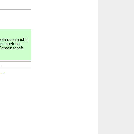
betreuung nach §
en auch bei
 Gemeinschaft
→
→
8