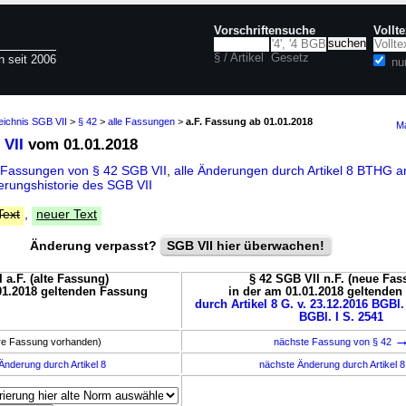
Vorschriftensuche
Vollt
§ / Artikel
Gesetz
n seit 2006
nu
eichnis SGB VII
>
§ 42
>
alle Fassungen
>
a.F. Fassung ab 01.01.2018
Ma
 VII
vom 01.01.2018
 Fassungen von § 42 SGB VII
,
alle Änderungen durch Artikel 8 BTHG 
rungshistorie des SGB VII
Text
,
neuer Text
Änderung verpasst?
SGB VII hier überwachen!
 a.F. (alte Fassung)
§ 42 SGB VII n.F. (neue Fas
01.2018 geltenden Fassung
in der am 01.01.2018 geltende
durch Artikel 8 G. v. 23.12.2016 BGBl.
BGBl. I S. 2541
ere Fassung vorhanden)
nächste Fassung von § 42
Änderung durch Artikel 8
nächste Änderung durch Artikel 