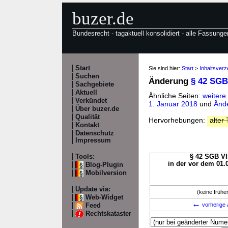
buzer.de
Bundesrecht - tagaktuell konsolidiert - alle Fassunge
Start
Sie sind hier:
Start
>
Inhaltsverz
Suchen
Änderung
§ 42 SGB
Sachgebiete
Aktuell
Ähnliche Seiten:
weitere
Verkündet
1. Januar 2018
und
Ände
Über buzer.de
Qualität
Hervorhebungen:
alter 
Kontakt
Datenschutz
Impressum
Tools:
§ 42 SGB VII
in der vor dem 01.
Blog-Plugin
Mobilversion
Update via:
(keine früh
Web-Widget
←
vorherige 
Feed
Rechtskataster