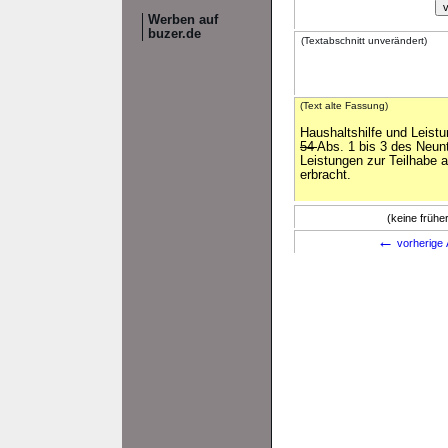
Werben auf
buzer.de
(Textabschnitt unverändert)
(Text alte Fassung)
Haushaltshilfe und Leist
54
Abs. 1 bis 3 des Neun
Leistungen zur Teilhabe 
erbracht.
(keine früh
←
vorherige 