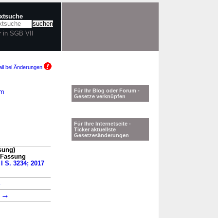
extsuche
r in SGB VII
il bei Änderungen
am
Für Ihr Blog oder Forum -
Gesetze verknüpfen
Für Ihre Internetseite -
Ticker aktuellste
Gesetzesänderungen
sung)
n Fassung
 I S. 3234; 2017
→
→
8