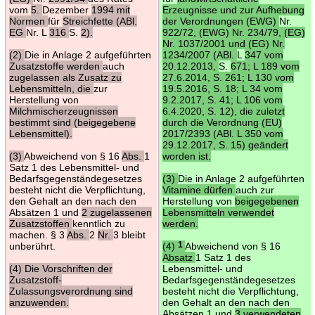
vom
5.
Dezember
1994 mit
Erzeugnisse und zur Aufhebung
Normen
für
Streichfette (ABl.
der Verordnungen (EWG)
Nr.
EG
Nr. L
316
S.
2).
922/72, (EWG) Nr. 234/79, (EG)
Nr. 1037/2001 und (EG) Nr.
(2)
Die in Anlage 2 aufgeführten
1234/2007 (ABl.
L
347 vom
Zusatzstoffe werden
auch
20.12.2013,
S.
671; L 189 vom
zugelassen als Zusatz zu
27.6.2014, S. 261; L 130 vom
Lebensmitteln, die
zur
19.5.2016, S. 18; L 34 vom
Herstellung von
9.2.2017, S. 41; L 106 vom
Milchmischerzeugnissen
6.4.2020, S. 12), die zuletzt
bestimmt sind (beigegebene
durch die Verordnung (EU)
Lebensmittel).
2017/2393 (ABl. L 350 vom
29.12.2017, S. 15) geändert
(3)
Abweichend von § 16
Abs.
1
worden ist.
Satz 1 des Lebensmittel- und
Bedarfsgegenständegesetzes
(3)
Die in Anlage 2 aufgeführten
besteht nicht die Verpflichtung,
Vitamine dürfen
auch zur
den Gehalt an den nach den
Herstellung von
beigegebenen
Absätzen 1 und
2 zugelassenen
Lebensmitteln verwendet
Zusatzstoffen
kenntlich zu
werden.
machen. § 3
Abs.
2
Nr.
3 bleibt
unberührt.
(4)
1
Abweichend von § 16
Absatz
1 Satz 1 des
(4) Die Vorschriften der
Lebensmittel- und
Zusatzstoff-
Bedarfsgegenständegesetzes
Zulassungsverordnung sind
besteht nicht die Verpflichtung,
anzuwenden.
den Gehalt an den nach den
Absätzen 1 und
3 verwendeten