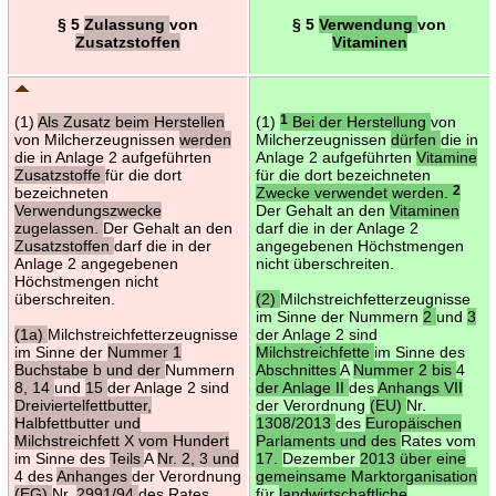
§ 5
Zulassung
von
§ 5
Verwendung
von
Zusatzstoffen
Vitaminen
(1)
Als Zusatz beim Herstellen
(1)
1
Bei der Herstellung
von
von Milcherzeugnissen
werden
Milcherzeugnissen
dürfen
die in
die in Anlage 2 aufgeführten
Anlage 2 aufgeführten
Vitamine
Zusatzstoffe
für die dort
für die dort bezeichneten
bezeichneten
Zwecke verwendet werden.
2
Verwendungszwecke
Der Gehalt an den
Vitaminen
zugelassen.
Der Gehalt an den
darf die in der Anlage 2
Zusatzstoffen
darf die in der
angegebenen Höchstmengen
Anlage 2 angegebenen
nicht überschreiten.
Höchstmengen nicht
überschreiten.
(2)
Milchstreichfetterzeugnisse
im Sinne der Nummern
2
und
3
(1a)
Milchstreichfetterzeugnisse
der Anlage 2 sind
im Sinne der
Nummer 1
Milchstreichfette
im Sinne des
Buchstabe b und der
Nummern
Abschnittes
A
Nummer 2 bis
4
8, 14
und
15
der Anlage 2 sind
der Anlage II
des
Anhangs VII
Dreiviertelfettbutter,
der Verordnung
(EU)
Nr.
Halbfettbutter und
1308/2013
des
Europäischen
Milchstreichfett X vom Hundert
Parlaments und des
Rates vom
im Sinne des
Teils
A
Nr. 2, 3 und
17.
Dezember
2013 über eine
4 des
Anhanges
der Verordnung
gemeinsame Marktorganisation
(EG)
Nr.
2991/94
des Rates
für
landwirtschaftliche