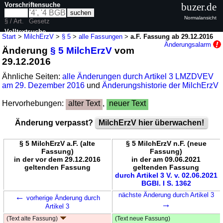
Vorschriftensuche
buzer.de
Normalansicht
§ / Art.
Gesetz
Volltextsuche
Start
>
MilchErzV
>
§ 5
>
alle Fassungen
>
a.F. Fassung ab 29.12.2016
Änderungsalarm
Änderung
§ 5 MilchErzV
vom
nur in MilchErzV
29.12.2016
Ähnliche Seiten:
alle Änderungen durch Artikel 3 LMZDVEV
am 29. Dezember 2016
und
Änderungshistorie der MilchErzV
Hervorhebungen:
alter Text
,
neuer Text
Änderung verpasst?
MilchErzV hier überwachen!
§ 5 MilchErzV a.F. (alte
§ 5 MilchErzV n.F. (neue
Fassung)
Fassung)
in der vor dem 29.12.2016
in der am 09.06.2021
geltenden Fassung
geltenden Fassung
durch Artikel 3 V. v. 02.06.2021
BGBl. I S. 1362
←
nächste Änderung durch Artikel 3
vorherige Änderung durch
→
Artikel 3
(Text alte Fassung)
(Text neue Fassung)