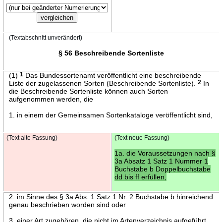
(Textabschnitt unverändert)
§ 56 Beschreibende Sortenliste
(1)
1
Das Bundessortenamt veröffentlicht eine beschreibende
Liste der zugelassenen Sorten (Beschreibende Sortenliste).
2
In
die Beschreibende Sortenliste können auch Sorten
aufgenommen werden, die
1. in einem der Gemeinsamen Sortenkataloge veröffentlicht sind,
(Text alte Fassung)
(Text neue Fassung)
1a. die Voraussetzungen nach §
3a Absatz 1 Satz 1 Nummer 1
Buchstabe b Doppelbuchstabe
dd bis ff erfüllen,
2. im Sinne des § 3a Abs. 1 Satz 1 Nr. 2 Buchstabe b hinreichend
genau beschrieben worden sind oder
3. einer Art zugehören, die nicht im Artenverzeichnis aufgeführt