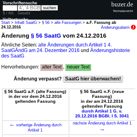
Vorschriftensuche
buzer.de
Normalansicht
§ / Art.
Gesetz
Volltextsuche
Start
>
Inhalt SaatG
>
§ 56
>
alle Fassungen
>
a.F. Fassung ab
24.12.2016
Änderungsalarm
nur in SaatG
Änderung
§ 56 SaatG
vom 24.12.2016
Ähnliche Seiten:
alle Änderungen durch Artikel 1 4.
SaatGÄndG am 24. Dezember 2016
und
Änderungshistorie
des SaatG
Hervorhebungen:
alter Text
,
neuer Text
Änderung verpasst?
SaatG hier überwachen!
§ 56 SaatG a.F. (alte Fassung)
§ 56 SaatG n.F. (neue
in der vor dem 24.12.2016
Fassung)
geltenden Fassung
in der am 24.12.2016
geltenden Fassung
durch Artikel 1 G. v.
20.12.2016 BGBl. I S. 3041
←
nächste Änderung durch Artikel 1
vorherige Änderung durch
→
Artikel 1