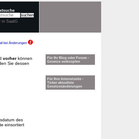
extsuche
r in SaatG
il bei Änderungen
d
vorher
können
Für Ihr Blog oder Forum -
Gesetze verknüpfen
nden Sie dessen
Für Ihre Internetseite -
Ticker aktuellste
Gesetzesänderungen
gsdatum des
e einsortiert