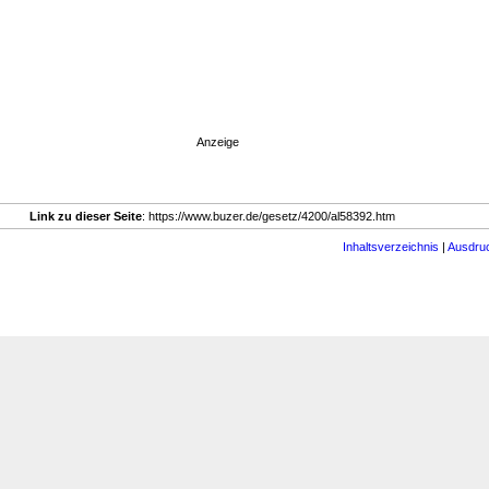
Anzeige
Link zu dieser Seite
: https://www.buzer.de/gesetz/4200/al58392.htm
Inhaltsverzeichnis
|
Ausdru