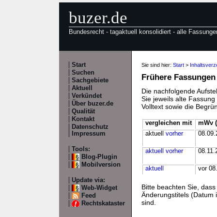
buzer.de
Bundesrecht - tagaktuell konsolidiert - alle Fassunge
Start
Sie sind hier:
Start
>
Inhaltsverz
Suchen
Frühere Fassungen
Sachgebiete
Aktuell
Die nachfolgende Aufstel
Verkündet
Sie jeweils alte Fassun
Über buzer.de
Volltext sowie die Begr
Qualität
Kontakt
vergleichen mit
mWv (
Datenschutz
Impressum
aktuell
vorher
08.09.
Tools:
aktuell
vorher
08.11.
Blog-Plugin
Mobilversion
aktuell
vor 08
Update via:
Bitte beachten Sie, da
Web-Widget
Änderungstitels (Datum i
Feed
sind.
Rechtskataster