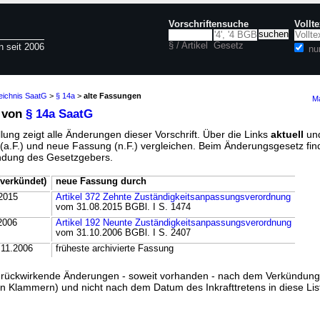
Vorschriftensuche
Vollt
§ / Artikel
Gesetz
n seit 2006
nu
eichnis SaatG
>
§ 14a
>
alte Fassungen
Ma
 von
§ 14a SaatG
lung zeigt alle Änderungen dieser Vorschrift. Über die Links
aktuell
un
g (a.F.) und neue Fassung (n.F.) vergleichen. Beim Änderungsgesetz fi
ündung des Gesetzgebers.
verkündet)
neue Fassung durch
2015
Artikel 372 Zehnte Zuständigkeitsanpassungsverordnung
vom 31.08.2015 BGBl. I S. 1474
2006
Artikel 192 Neunte Zuständigkeitsanpassungsverordnung
vom 31.10.2006 BGBl. I S. 2407
.11.2006
früheste archivierte Fassung
ss rückwirkende Änderungen - soweit vorhanden - nach dem Verkündun
n Klammern) und nicht nach dem Datum des Inkrafttretens in diese List