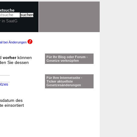
extsuche
r in SaatG
il bei Änderungen
d
vorher
können
Für Ihr Blog oder Forum -
Gesetze verknüpfen
nden Sie dessen
Für Ihre Internetseite -
Ticker aktuellste
etzes
Gesetzesänderungen
gsdatum des
e einsortiert