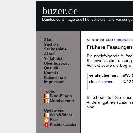
buzer.de
Bundesrecht - tagaktuell konsolidiert - alle Fassunge
Start
Sie sind hier:
Start
>
Inhaltsverz
Suchen
Frühere Fassungen
Sachgebiete
Aktuell
Die nachfolgende Aufstel
Verkündet
Sie jeweils alte Fassun
Über buzer.de
Volltext sowie die Begr
Qualität
Kontakt
vergleichen mit
mWv (
Datenschutz
Impressum
aktuell
vorher
24.12.
Tools:
Blog-Plugin
Bitte beachten Sie, da
Mobilversion
Änderungstitels (Datum i
sind.
Update via:
Web-Widget
Feed
Rechtskataster