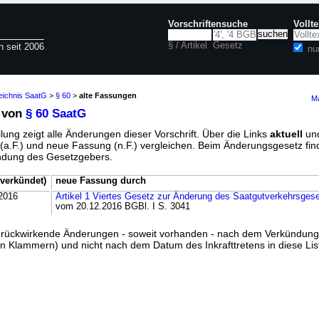
Vorschriftensuche
Vollt
§ / Artikel
Gesetz
n seit 2006
nu
eichnis SaatG
>
§ 60
>
alte Fassungen
Ma
 von
§ 60 SaatG
lung zeigt alle Änderungen dieser Vorschrift. Über die Links
aktuell
un
g (a.F.) und neue Fassung (n.F.) vergleichen. Beim Änderungsgesetz fi
ündung des Gesetzgebers.
verkündet)
neue Fassung durch
2016
Artikel 1 Viertes Gesetz zur Änderung des Saatgutverkehrsges
vom 20.12.2016 BGBl. I S. 3041
ss rückwirkende Änderungen - soweit vorhanden - nach dem Verkündun
n Klammern) und nicht nach dem Datum des Inkrafttretens in diese List