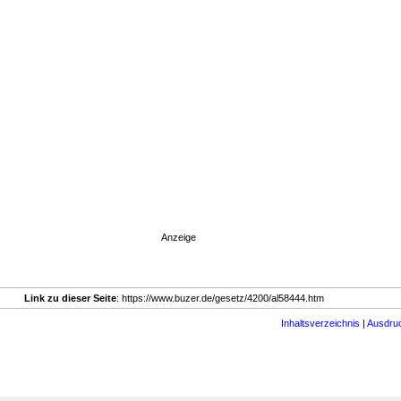
Anzeige
Link zu dieser Seite
: https://www.buzer.de/gesetz/4200/al58444.htm
Inhaltsverzeichnis
|
Ausdru