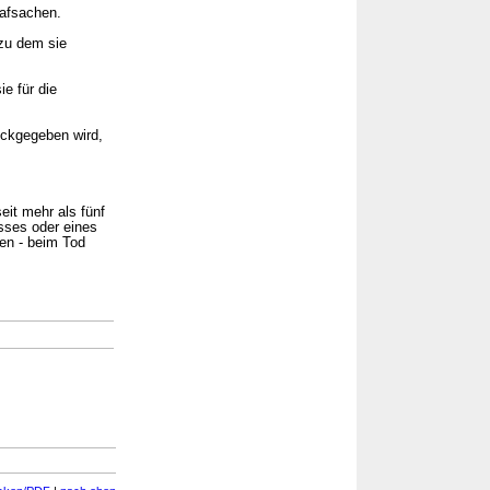
rafsachen.
zu dem sie
e für die
ückgegeben wird,
eit mehr als fünf
sses oder eines
en - beim Tod