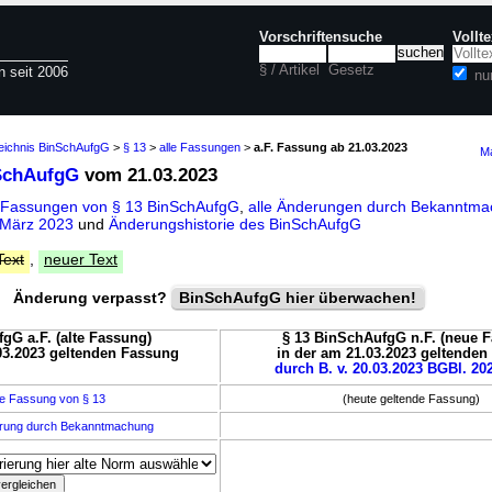
Vorschriftensuche
Vollt
§ / Artikel
Gesetz
n seit 2006
nu
zeichnis BinSchAufgG
>
§ 13
>
alle Fassungen
>
a.F. Fassung ab 21.03.2023
Ma
SchAufgG
vom 21.03.2023
 Fassungen von § 13 BinSchAufgG
,
alle Änderungen durch Bekanntm
 März 2023
und
Änderungshistorie des BinSchAufgG
Text
,
neuer Text
Änderung verpasst?
BinSchAufgG hier überwachen!
gG a.F. (alte Fassung)
§ 13 BinSchAufgG n.F. (neue 
03.2023 geltenden Fassung
in der am 21.03.2023 geltende
durch B. v. 20.03.2023 BGBl. 202
e Fassung von § 13
(heute geltende Fassung)
erung durch Bekanntmachung