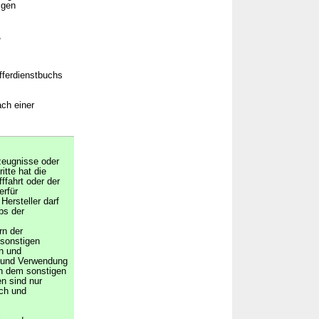
igen
,
fferdienstbuchs
ach einer
zeugnisse oder
tte hat die
ffahrt oder der
erfür
Hersteller darf
bs der
rn der
 sonstigen
n und
 und Verwendung
in dem sonstigen
n sind nur
ich und