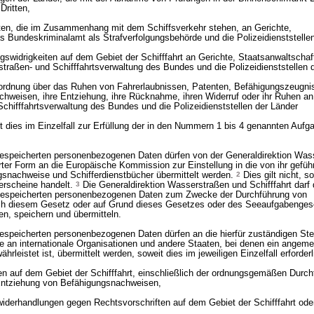
Dritten,
aten, die im Zusammenhang mit dem Schiffsverkehr stehen, an Gerichte,
s Bundeskriminalamt als Strafverfolgungsbehörde und die Polizeidienststellen
gswidrigkeiten auf dem Gebiet der Schifffahrt an Gerichte, Staatsanwaltschaf
straßen- und Schifffahrtsverwaltung des Bundes und die Polizeidienststellen 
Anordnung über das Ruhen von Fahrerlaubnissen, Patenten, Befähigungszeugni
hweisen, ihre Entziehung, ihre Rücknahme, ihren Widerruf oder ihr Ruhen an 
chifffahrtsverwaltung des Bundes und die Polizeidienststellen der Länder
t dies im Einzelfall zur Erfüllung der in den Nummern 1 bis 4 genannten Aufg
espeicherten personenbezogenen Daten dürfen von der Generaldirektion Was
erter Form an die Europäische Kommission zur Einstellung in die von ihr gefüh
gsnachweise und Schifferdienstbücher übermittelt werden.
2
Dies gilt nicht, s
erscheine handelt.
3
Die Generaldirektion Wasserstraßen und Schifffahrt darf d
gespeicherten personenbezogenen Daten zum Zwecke der Durchführung von
h diesem Gesetz oder auf Grund dieses Gesetzes oder des Seeaufgabenges
en, speichern und übermitteln.
speicherten personenbezogenen Daten dürfen an die hierfür zuständigen Stel
 an internationale Organisationen und andere Staaten, bei denen ein angem
leistet ist, übermittelt werden, soweit dies im jeweiligen Einzelfall erforderl
en auf dem Gebiet der Schifffahrt, einschließlich der ordnungsgemäßen Durc
Entziehung von Befähigungsnachweisen,
widerhandlungen gegen Rechtsvorschriften auf dem Gebiet der Schifffahrt ode