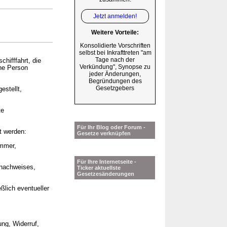
Jetzt anmelden!
Weitere Vorteile:
Konsolidierte Vorschriften
selbst bei Inkrafttreten "am
Tage nach der
hifffahrt, die
Verkündung", Synopse zu
ine Person
jeder Änderungen,
Begründungen des
Gesetzgebers
estellt,
te
Für Ihr Blog oder Forum -
t werden:
Gesetze verknüpfen
ummer,
Für Ihre Internetseite -
snachweises,
Ticker aktuellste
Gesetzesänderungen
lich eventueller
ng, Widerruf,