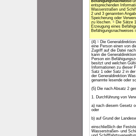
Befähigungsnachweise
u
entsprechenden Informati
Wasserstraßen und Schiff
2 und 3 genannten Angab
Speicherung oder Verwen
zu löschen.
5
Die Sätze 1 
Erzeugung eines Befähig
Befähigungsnachweises in
(4)
1
Die Generaldirektion
eine Person einen von di
Zugriff auf die Datei na
kann die Generaldirektio
Person ein Befähigungsz
besitzt und welchen Gülti
Informationen zu dieser 
Satz 1 oder Satz 2 in der
der Generaldirektion Wass
genannte lesende oder sc
(5) Die nach Absatz 2 g
1. Durchführung von Ver
a) nach diesem Gesetz o
oder
b) auf Grund der Landes
einschließlich der Festst
Wasserstraßen- und Schif
und Schifffahrtsverwaltu