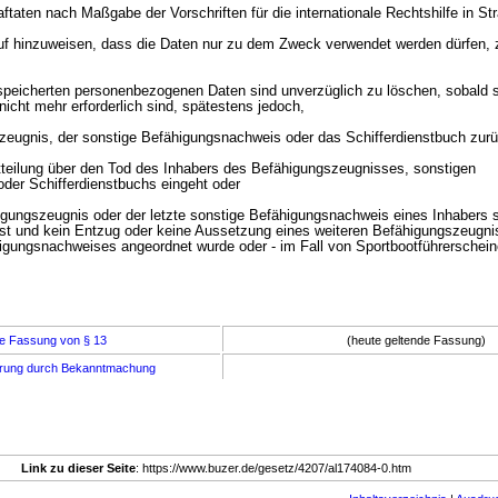
aftaten nach Maßgabe der Vorschriften für die internationale Rechtshilfe in St
uf hinzuweisen, dass die Daten nur zu dem Zweck verwendet werden dürfen, 
speicherten personenbezogenen Daten sind unverzüglich zu löschen, sobald si
icht mehr erforderlich sind, spätestens jedoch,
zeugnis, der sonstige Befähigungsnachweis oder das Schifferdienstbuch zur
tteilung über den Tod des Inhabers des Befähigungszeugnisses, sonstigen
der Schifferdienstbuchs eingeht oder
igungszeugnis oder der letzte sonstige Befähigungsnachweis eines Inhabers s
 ist und kein Entzug oder keine Aussetzung eines weiteren Befähigungszeugni
igungsnachweises angeordnet wurde oder - im Fall von Sportbootführerschein
e Fassung von § 13
(heute geltende Fassung)
erung durch Bekanntmachung
Link zu dieser Seite
: https://www.buzer.de/gesetz/4207/al174084-0.htm