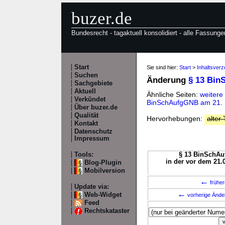
buzer.de
Bundesrecht - tagaktuell konsolidiert - alle Fassunge
Start
Sie sind hier:
Start
>
Inhaltsver
Suchen
Änderung
§ 13 Bin
Sachgebiete
Aktuell
Ähnliche Seiten:
weitere
Verkündet
BinSchAufgGNB am 21.
Über buzer.de
Qualität
Hervorhebungen:
alter 
Kontakt
Datenschutz
Impressum
Tools:
§ 13 BinSchAuf
in der vor dem 21.
Blog-Plugin
Mobilversion
←
früher
Update via:
←
Web-Widget
vorherige Änd
Feed
Rechtskataster