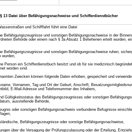
§ 13 Datei über Befähigungsnachweise und Schifferdienstbücher
Wasserstraßen und Schifffahrt führt eine Datei
che Befähigungszeugnisse und sonstigen Befähigungsnachweise in der Binnensc
eordneten Behörde oder einem nach § 3a Absatz 1 Beliehenen erteilt wurden, e
che Befähigungszeugnisse und sonstigen Befähigungsnachweise ruhen, sicherg
n wurden,
ine Person ein Schifferdienstbuch besitzt und ob für sie medizinisch begründe
et worden sind.
genannten Zwecken können folgende Daten erhoben, gespeichert und verwende
sname, Vornamen, Tag und Ort der Geburt, Anschrift, Besatzungsmitgliedsn
bild, E-Mail-Adresse und Telefonnummer des Inhabers,
und Gültigkeitsstatus des Befähigungszeugnisses oder sonstigen Befähigung
datum, ausstellende Behörde,
ugnis oder sonstigen Befähigungsnachweis verbundene Befugnisse einschließ
lagen,
 ausländische, Befähigungszeugnisse oder sonstige Befähigungsnachweise,
dungen über die Versagung der Prüfungszulassung oder der Erteilung, Entziehu