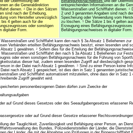
nd der Übermittlung der
Befähigungsnachweises
und der Übermitt
onen an die Generaldirektion
entsprechenden Informationen an die Gene
fahrt dienen.
4
Die in den Sätzen
Wasserstraßen und Schifffahrt dienen.
4
D
en sind nach der Erhebung,
2 und 3 genannten Angaben sind nach de
dung vom Hersteller unverzüglich
Speicherung oder Verwendung vom Herstel
bis 4 gelten auch für die
zu löschen.
5
Die Sätze 1 bis 4 gelten auc
ungszeugnisses oder sonstigen
Erzeugung eines Befähigungszeugnisses 
 digitaler Form.
Befähigungsnachweises in digitaler Form.
 Wasserstraßen und Schifffahrt kann den nach § 3a Absatz 1 Beliehenen zur 
esen Verbänden erteilten Befähigungsnachweis besitzt, einen lesenden und s
ch Absatz 1 gewähren.
2
Sofern dies für die Erteilung der Befähigungsnachweise 
n Wasserstraßen und Schifffahrt den nach § 3a Absatz 1 Beliehenen zur Festst
eugnis oder einen sonstigen Befähigungsnachweis für die Führung von Sport
gkeitsstatus dieser hat, zudem einen lesenden Zugriff auf diesbezüglich gesp
Person in der Datei nach Absatz 1 gewähren.
3
Sind zu einer Person keine Inf
 Datei nach Absatz 1 gespeichert, ist dies den in Satz 1 genannten juristisc
erstraßen und Schifffahrt automatisiert mitzuteilen, ohne dass der in Satz 1
hreibende Zugriff gewährt wird.
espeicherten personenbezogenen Daten dürfen zum Zwecke der
waltungsaufgaben
der auf Grund dieses Gesetzes oder des Seeaufgabengesetzes erlassener Re
wassergesetze oder auf Grund dieser Gesetze erlassener Rechtsverordnungen
ellung der Tauglichkeit, Zuverlässigkeit und Befähigung einer Person, an Diens
ffahrtsverwaltung des Bundes, Polizeidienststellen der Länder, die Dienstste
ngen der Länder, die mit der Abnahme von Prüfungen in der Binnenschifffahrt 