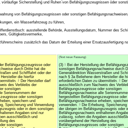
vorläufige Sicherstellung und Ruhen von Befähigungszeugnissen oder sonst
erwahrung von Befähigungszeugnissen oder sonstigen Befähigungsnachweisen
nkungen, ein Wasserfahrzeug zu führen,
ifferdienstbuch: ausstellende Behörde, Ausstellungsdatum, Nummer des Schi
ers, Gültigkeitsvermerke,
tführerscheins zusätzlich das Datum der Erteilung einer Ersatzausfertigung n
(Text neue Fassung)
der Befähigungszeugnisse oder
(3)
1
Bei der Herstellung der Befähigungs
hweise durch Dritte hat die
sonstigen Befähigungsnachweise durch Dri
traßen und Schifffahrt oder der
Generaldirektion Wasserstraßen und Schif
ersteller die hierfür
nach § 3a Beliehene dem Hersteller die hi
bermitteln.
2
Der Hersteller darf
erforderlichen Daten zu übermitteln.
2
Der 
eis des Verbleibs der
ausschließlich zum Nachweis des Verblei
er sonstigen
Befähigungszeugnisse oder sonstigen
le Seriennummern der
Befähigungsnachweise alle Seriennumme
szeugnisse oder sonstigen
hergestellten Befähigungszeugnisse oder
heben, speichern und
Befähigungsnachweise erheben, speicher
g, Speicherung und Verwendung
verwenden.
3
Die Erhebung, Speicherung
gszeugnis oder in dem sonstigen
der übrigen im Befähigungszeugnis oder 
haltenen Angaben sind nur
Befähigungsnachweis enthaltenen Angabe
aben ausschließlich und
zulässig, sofern die Angaben ausschließl
llung des
vorübergehend der Herstellung des
der sonstigen
Befähigungszeugnisses oder sonstigen