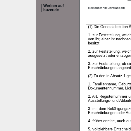
Werben auf
(Textabschnitt unverändert)
buzer.de
(1) Die Generaldirektion 
1. zur Feststellung, wel
von ihr, einer ihr nachg
besitzt,
2. zur Feststellung, wel
ausgesetzt oder entzoge
3. zur Feststellung, ob e
Beschränkungen angeordn
(2) Zu den in Absatz 1 
1. Familienname, Geburt
Dokumentennummer, Licht
2. Art, Registernummer 
Ausstellungs- und Ablauf
3. mit dem Befähigungsze
Beschränkungen oder Auf
4. früher erteilte, auch
5. vollziehbare Entschei