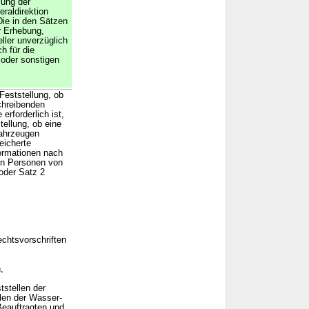
lung der
raldirektion
ie in den Sätzen
r Erhebung,
ler unverzüglich
h für die
oder sonstigen
Feststellung, ob
chreibenden
erforderlich ist,
ellung, ob eine
fahrzeugen
eicherte
ormationen nach
hen Personen von
 oder Satz 2
chtsvorschriften
,
tstellen der
llen der Wasser-
Beauftragten und