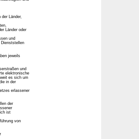
 der Länder,
ten,
der Länder oder
ssen und
Dienststellen
aben jeweils
serstraßen und
rte elektronische
oweit es sich um
ie in der
etzes erlassener
len der
essener
ich ist
hführung von
r