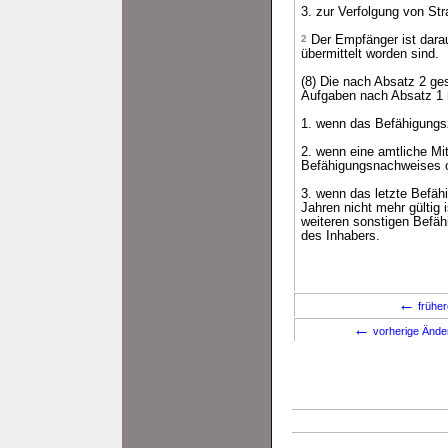
3. zur Verfolgung von Str
2
Der Empfänger ist dara
übermittelt worden sind.
(8) Die nach Absatz 2 ge
Aufgaben nach Absatz 1 n
1. wenn das Befähigungs
2. wenn eine amtliche Mi
Befähigungsnachweises o
3. wenn das letzte Befäh
Jahren nicht mehr gültig
weiteren sonstigen Befäh
des Inhabers.
←
früher
←
vorherige Änd