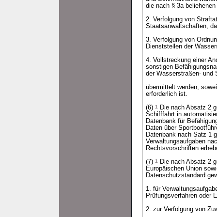
die nach § 3a beliehenen 
2. Verfolgung von Straft
Staatsanwaltschaften, da
3. Verfolgung von Ordnun
Dienststellen der Wasser
4. Vollstreckung einer 
sonstigen Befähigungsnac
der Wasserstraßen- und S
übermittelt werden, sowei
erforderlich ist.
(6)
1
Die nach Absatz 2 g
Schifffahrt in automatisi
Datenbank für Befähigun
Daten über Sportbootführ
Datenbank nach Satz 1 
Verwaltungsaufgaben nac
Rechtsvorschriften erheb
(7)
1
Die nach Absatz 2 ge
Europäischen Union sowie
Datenschutzstandard gewähr
1. für Verwaltungsaufgab
Prüfungsverfahren oder 
2. zur Verfolgung von Zu