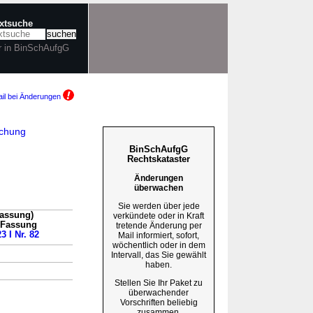
extsuche
r in BinSchAufgG
il bei Änderungen
achung
BinSchAufgG
Rechtskataster
Änderungen
überwachen
Sie werden über jede
Fassung)
verkündete oder in Kraft
n Fassung
tretende Änderung per
3 I Nr. 82
Mail informiert, sofort,
wöchentlich oder in dem
Intervall, das Sie gewählt
haben.
Stellen Sie Ihr Paket zu
überwachender
Vorschriften beliebig
zusammen.