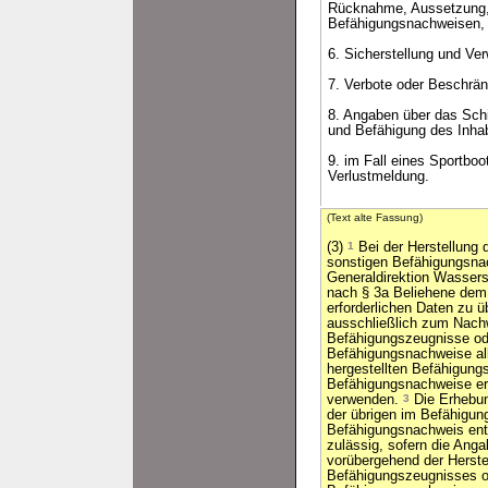
Rücknahme, Aussetzung, 
Befähigungsnachweisen,
6. Sicherstellung und V
7. Verbote oder Beschrä
8. Angaben über das Sch
und Befähigung des Inhab
9. im Fall eines Sportboo
Verlustmeldung.
(Text alte Fassung)
(3)
1
Bei der Herstellung 
sonstigen Befähigungsnac
Generaldirektion Wassers
nach § 3a Beliehene dem H
erforderlichen Daten zu ü
ausschließlich zum Nachw
Befähigungszeugnisse od
Befähigungsnachweise al
hergestellten Befähigung
Befähigungsnachweise er
verwenden.
3
Die Erhebun
der übrigen im Befähigun
Befähigungsnachweis ent
zulässig, sofern die Ang
vorübergehend der Herste
Befähigungszeugnisses o