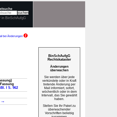
extsuche
r in BinSchAufgG
il bei Änderungen
BinSchAufgG
Rechtskataster
Änderungen
überwachen
Sie werden über jede
assung)
verkündete oder in Kraft
n Fassung
tretende Änderung per
Bl. I S. 962
Mail informiert, sofort,
wöchentlich oder in dem
→
Intervall, das Sie gewählt
haben.
→
1
Stellen Sie Ihr Paket zu
überwachender
Vorschriften beliebig
zusammen.