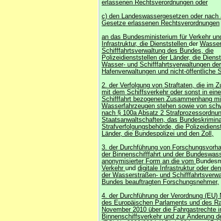
erlassenen Rechtsverordnungen oder
c) den Landeswassergesetzen oder nach 
Gesetze erlassenen Rechtsverordnungen
an das Bundesministerium für Verkehr und
Infrastruktur, die Dienststellen
der
Wasser
Schifffahrtsverwaltung des Bundes, die
Polizeidienststellen der Länder, die Dienst
Wasser- und Schifffahrtsverwaltungen der
Hafenverwaltungen und nicht-öffentliche S
2. der Verfolgung von Straftaten, die i
mit dem Schiffsverkehr oder sonst in ein
Schifffahrt bezogenen Zusammenhang mi
Wasserfahrzeugen stehen sowie von schw
nach § 100a Absatz 2 Strafprozessordnun
Staatsanwaltschaften, das Bundeskrimina
Strafverfolgungsbehörde, die Polizeidienst
Länder, die Bundespolizei und den Zoll,
3. der Durchführung von Forschungsvorh
der Binnenschifffahrt und der Bundeswass
anonymisierter Form an die vom
Bundesmi
Verkehr
und
digitale Infrastruktur oder de
der Wasserstraßen- und Schifffahrtsverw
Bundes beauftragten Forschungsnehmer,
4. der Durchführung der Verordnung (EU) 
des Europäischen Parlaments und des R
November 2010 über die Fahrgastrechte 
Binnenschiffsverkehr und zur Änderung d