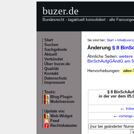
buzer.de
Bundesrecht - tagaktuell konsolidiert - alle Fassunge
Start
Sie sind hier:
Start
>
Inhaltsver
Suchen
Änderung
§ 8 BinS
Sachgebiete
Aktuell
Ähnliche Seiten:
weitere
Verkündet
BinSchAufgGÄndG am 5
Über buzer.de
Qualität
Hervorhebungen:
alter 
Kontakt
Datenschutz
Impressum
Tools:
§ 8 BinSchAuf
in der vor dem 05.
Blog-Plugin
Mobilversion
←
frühe
Update via:
←
Web-Widget
vorherige 
Feed
Rechtskataster