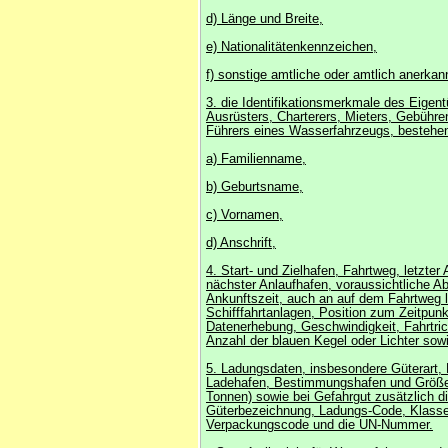
d) Länge und Breite,
e) Nationalitätenkennzeichen,
f) sonstige amtliche oder amtlich anerka
3. die Identifikationsmerkmale des Eigen
Ausrüsters, Charterers, Mieters, Gebühre
Führers eines Wasserfahrzeugs, bestehe
a) Familienname,
b) Geburtsname,
c) Vornamen,
d) Anschrift,
4. Start- und Zielhafen, Fahrtweg, letzter
nächster Anlaufhafen, voraussichtliche Ab
Ankunftszeit, auch an auf dem Fahrtweg 
Schifffahrtanlagen, Position zum Zeitpunk
Datenerhebung, Geschwindigkeit, Fahrtric
Anzahl der blauen Kegel oder Lichter sow
5. Ladungsdaten, insbesondere Güterart,
Ladehafen, Bestimmungshafen und Größe 
Tonnen) sowie bei Gefahrgut zusätzlich d
Güterbezeichnung, Ladungs-Code, Klasse
Verpackungscode und die UN-Nummer.