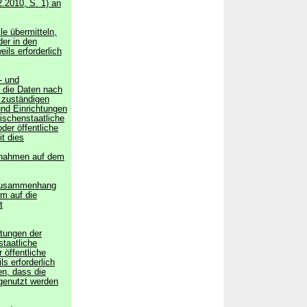
.2010, S. 1) an
le übermitteln,
der in den
ls erforderlich
- und
n die Daten nach
 zuständigen
und Einrichtungen
ischenstaatliche
oder öffentliche
it dies
ßnahmen auf dem
m Zusammenhang
em auf die
t
htungen der
taatliche
 öffentliche
ls erforderlich
n, dass die
genutzt werden