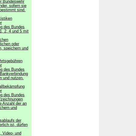
der Bundeswehr
der, sofern sie
bestimmt sind.
tistiken
er
ung des Bundes
, 2, 4 und 5 mit
ichen
lichen oder
, speichern und
ahrtsgebühren
er
ung des Bundes
 Bankverbindung
n und nutzen.
fallbekämpfung
er
ung des Bundes
ufzeichnungen
e Anzahl der an
ichern und
sablaufs der
lich ist, dürfen
, Video- und