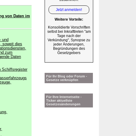
Jetzt anmelden!
ng von Daten im
Weitere Vorteile:
Konsolidierte Vorschriften
selbst bei Inkrafttreten "am
Tage nach der
- und
Verkündung", Synopse zu
, soweit dies
jeder Änderungen,
ationsdiensten,
Begründungen des
und zum
Gesetzgebers
lgende Daten
 Schiffsregister
Für Ihr Blog oder Forum -
asserfahrzeugs
Gesetze verknüpfen
zeuge,
Für Ihre Internetseite -
Ticker aktuellste
Gesetzesänderungen
ung,
r,