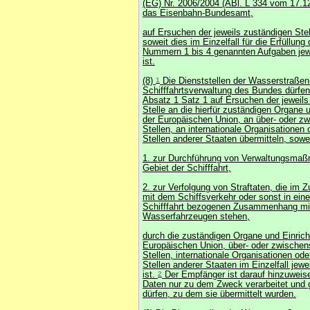
(EG) Nr. 2006/2004 (ABl. L 334 vom 17.12
das Eisenbahn-Bundesamt,
auf Ersuchen der jeweils zuständigen Stel
soweit dies im Einzelfall für die Erfüllung 
Nummern 1 bis 4 genannten Aufgaben jewei
ist.
(8)
1
Die Dienststellen der Wasserstraßen
Schifffahrtsverwaltung des Bundes dürfe
Absatz 1 Satz 1 auf Ersuchen der jeweils
Stelle an die hierfür zuständigen Organe 
der Europäischen Union, an über- oder zw
Stellen, an internationale Organisationen 
Stellen anderer Staaten übermitteln, sowe
1. zur Durchführung von Verwaltungsma
Gebiet der Schifffahrt,
2. zur Verfolgung von Straftaten, die i
mit dem Schiffsverkehr oder sonst in ein
Schifffahrt bezogenen Zusammenhang mi
Wasserfahrzeugen stehen,
durch die zuständigen Organe und Einric
Europäischen Union, über- oder zwischens
Stellen, internationale Organisationen oder
Stellen anderer Staaten im Einzelfall jewei
ist.
2
Der Empfänger ist darauf hinzuweise
Daten nur zu dem Zweck verarbeitet und 
dürfen, zu dem sie übermittelt wurden.