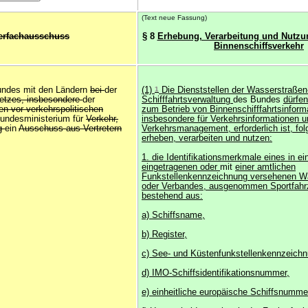
(Text neue Fassung)
erfachausschuss
§ 8
Erhebung, Verarbeitung und Nutzu
Binnenschiffsverkehr
undes mit den Ländern
bei
der
(1)
1
Die Dienststellen der Wasserstraßen
etzes, insbesondere
der
Schifffahrtsverwaltung
des Bundes
dürfen
en vor verkehrspolitischen
zum Betrieb von Binnenschifffahrtsinform
undesministerium für
Verkehr,
insbesondere für Verkehrsinformationen 
ng
ein
Ausschuss aus Vertretern
Verkehrsmanagement, erforderlich ist, fo
erheben, verarbeiten und nutzen:
1. die Identifikationsmerkmale eines in ein
eingetragenen oder
mit
einer amtlichen
Funkstellenkennzeichnung versehenen W
oder Verbandes, ausgenommen Sportfahr
bestehend aus:
a) Schiffsname,
b) Register,
c) See- und Küstenfunkstellenkennzeichn
d) IMO-Schiffsidentifikationsnummer,
e) einheitliche europäische Schiffsnumme