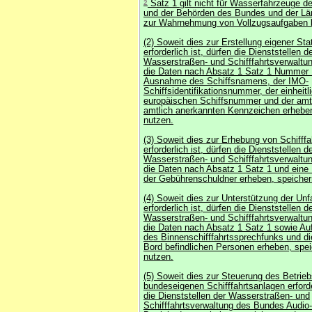
2
Satz 1 gilt nicht für Wasserfahrzeuge 
und der Behörden des Bundes und der Län
zur Wahrnehmung von Vollzugsaufgaben 
(2) Soweit dies zur Erstellung eigener Sta
erforderlich ist, dürfen die Dienststellen d
Wasserstraßen- und Schifffahrtsverwalt
die Daten nach Absatz 1 Satz 1 Nummer 1
Ausnahme des Schiffsnamens, der IMO-
Schiffsidentifikationsnummer, der einheitl
europäischen Schiffsnummer und der amt
amtlich anerkannten Kennzeichen erheben
nutzen.
(3) Soweit dies zur Erhebung von Schifff
erforderlich ist, dürfen die Dienststellen d
Wasserstraßen- und Schifffahrtsverwalt
die Daten nach Absatz 1 Satz 1 und eine
der Gebührenschuldner erheben, speicher
(4) Soweit dies zur Unterstützung der Un
erforderlich ist, dürfen die Dienststellen d
Wasserstraßen- und Schifffahrtsverwalt
die Daten nach Absatz 1 Satz 1 sowie A
des Binnenschifffahrtssprechfunks und di
Bord befindlichen Personen erheben, spe
nutzen.
(5) Soweit dies zur Steuerung des Betrieb
bundeseigenen Schifffahrtsanlagen erforder
die Dienststellen der Wasserstraßen- und
Schifffahrtsverwaltung des Bundes Audio-