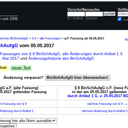
Vorschriftensuche
Vollt
§ / Artikel
Gesetz
n seit 2006
nu
zeichnis BinSchAufgG
>
§ 8
>
alle Fassungen
>
a.F. Fassung ab 05.05.2017
Ma
chAufgG
vom 05.05.2017
 Fassungen von § 8 BinSchAufgG
,
alle Änderungen durch Artikel 1 3.
. Mai 2017
und
Änderungshistorie des BinSchAufgG
Text
,
neuer Text
Änderung verpasst?
BinSchAufgG hier überwachen!
gG a.F. (alte Fassung)
§ 8 BinSchAufgG n.F. (neue F
05.2017 geltenden Fassung
in der am 05.05.2017 geltende
durch Artikel 1 G. v. 25.04.2017 BG
re Fassung von § 8
nächste Fassung von § 8
Änderung durch Artikel 1
nächste Änderung durch Artikel 