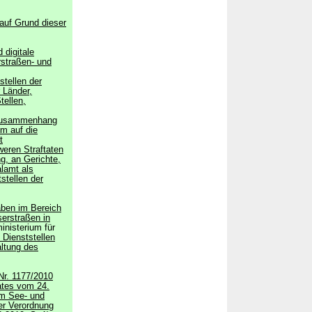
auf Grund dieser
 digitale
straßen- und
stellen der
 Länder,
tellen,
m Zusammenhang
em auf die
t
eren Straftaten
g, an Gerichte,
lamt als
stellen der
aben im Bereich
erstraßen in
nisterium für
n Dienststellen
altung des
Nr. 1177/2010
ates vom 24.
im See- und
er Verordnung