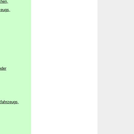
chen,
zeugs,
oder
tfahrzeugs,