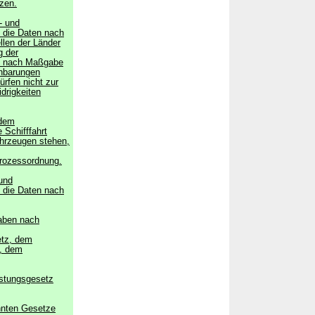
zen.
- und
n die Daten nach
llen der Länder
g der
en nach Maßgabe
nbarungen
rfen nicht zur
drigkeiten
 dem
 Schifffahrt
rzeugen stehen,
prozessordnung.
und
n die Daten nach
aben nach
etz, dem
z, dem
stungsgesetz
nnten Gesetze