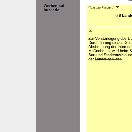
Werben auf
(Text alte Fassung)
buzer.de
§ 8
Länd
Zur Verständigung
des B
Durchführung
dieses Ges
Abstimmung
der
Interess
Maßnahmen, wird beim
B
Bau
und
Stadtentwicklu
der
Länder gebildet.