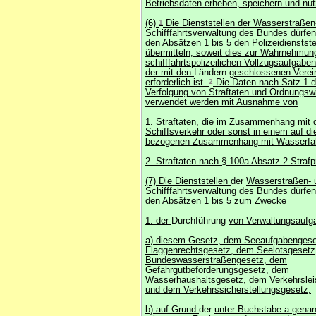
Betriebsdaten erheben, speichern und nut
(6)
1
Die Dienststellen der Wasserstraßen
Schifffahrtsverwaltung des Bundes dürfe
den
Absätzen 1 bis 5 den Polizeidienstste
übermitteln, soweit dies zur Wahrnehmun
schifffahrtspolizeilichen Vollzugsaufgab
der mit den
Ländern
geschlossenen Verei
erforderlich ist.
2
Die Daten nach Satz 1 dü
Verfolgung von Straftaten und Ordnungswi
verwendet werden mit Ausnahme von
1. Straftaten, die im Zusammenhang mit
Schiffsverkehr oder sonst in einem auf die
bezogenen Zusammenhang mit Wasserfah
2. Straftaten nach § 100a Absatz 2 Straf
(7) Die Dienststellen
der
Wasserstraßen- 
Schifffahrtsverwaltung des Bundes dürfe
den Absätzen 1 bis 5 zum Zwecke
1. der
Durchführung
von Verwaltungsaufg
a) diesem Gesetz, dem Seeaufgabenges
Flaggenrechtsgesetz, dem Seelotsgeset
Bundeswasserstraßengesetz, dem
Gefahrgutbeförderungsgesetz, dem
Wasserhaushaltsgesetz, dem Verkehrslei
und dem Verkehrssicherstellungsgesetz,
b) auf Grund
der
unter Buchstabe a gena