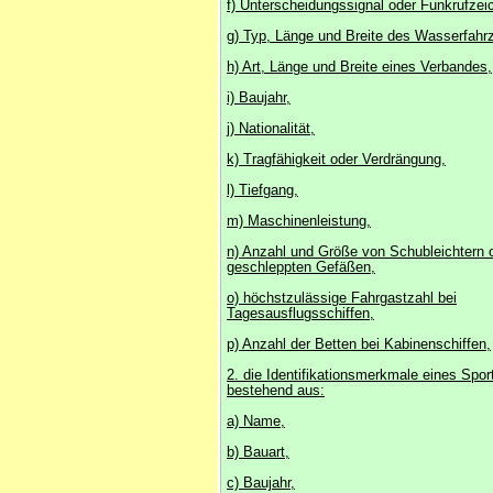
f) Unterscheidungssignal oder Funkrufzei
g) Typ, Länge und Breite des Wasserfahr
h) Art, Länge und Breite eines Verbandes,
i) Baujahr,
j) Nationalität,
k) Tragfähigkeit oder Verdrängung,
l) Tiefgang,
m) Maschinenleistung,
n) Anzahl und Größe von Schubleichtern 
geschleppten Gefäßen,
o) höchstzulässige Fahrgastzahl bei
Tagesausflugsschiffen,
p) Anzahl der Betten bei Kabinenschiffen,
2. die Identifikationsmerkmale eines Spor
bestehend aus:
a) Name,
b) Bauart,
c) Baujahr,