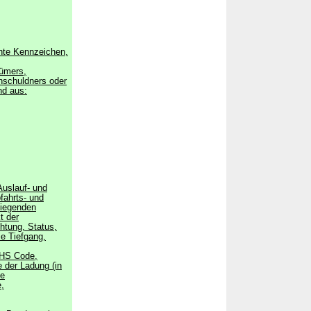
nnte Kennzeichen,
tümers,
nschuldners oder
nd aus:
 Auslauf- und
fahrts- und
liegenden
t der
htung, Status,
ie Tiefgang,
 HS Code,
der Ladung (in
ie
,