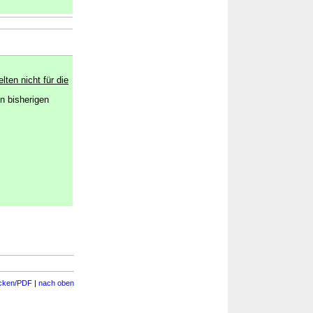
ten nicht für die
n bisherigen
cken/PDF
|
nach oben