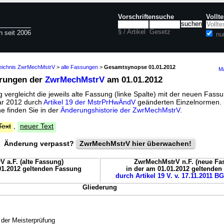
Vorschriftensuche
Vollt
§ / Artikel
Gesetz
n seit 2006
nu
zeichnis ZwrMechMstrV
>
alle Fassungen
>
Gesamtsynopse 01.01.2012
Ma
erungen der
ZwrMechMstrV
am 01.01.2012
vergleicht die jeweils alte Fassung (linke Spalte) mit der neuen Fassu
uar 2012 durch
Artikel 19 der MstrPrHwÄndV
geänderten Einzelnormen. 
 finden Sie in der
Änderungshistorie der ZwrMechMstrV
.
Text
,
neuer Text
Änderung verpasst?
ZwrMechMstrV hier überwachen!
 a.F. (alte Fassung)
ZwrMechMstrV n.F. (neue Fa
01.2012 geltenden Fassung
in der am 01.01.2012 geltende
durch Artikel 19 V. v. 17.11.2011 BG
Gliederung
 der Meisterprüfung