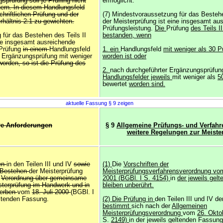
sprüfung soll je Prüfling nicht
ermöglicht.
uern. In diesem Handlungsfeld
chriftlichen Prüfung und der
(7) Mindestvoraussetzung für das Bestehe
hältnis 2:1 zu gewichten.
der Meisterprüfung ist eine insgesamt au
Prüfungsleistung.
Die
Prüfung
des Teils II
 für das Bestehen des Teils II
bestanden, wenn
ine insgesamt ausreichende
Prüfung
in einem
Handlungsfeld
1. ein
Handlungsfeld
mit weniger als 30 P
r Ergänzungsprüfung mit weniger
worden ist oder
worden, so ist die Prüfung des
2.
nach durchgeführter Ergänzungsprüfu
Handlungsfelder jeweils
mit weniger als
5
bewertet
worden sind.
aktuelle Fassung § 9 zeigen
re Anforderungen
§ 9
Allgemeine Prüfungs- und Verfahr
weitere Regelungen zur Meiste
en
in den Teilen III und IV
sowie
(1)
Die
Vorschriften der
s Bestehen
der Meisterprüfung
Meisterprüfungsverfahrensverordnung v
r
Verordnung über gemeinsame
2001 (BGBl. I S. 4154)
in
der jeweils gel
sterprüfung im Handwerk und in
bleiben unberührt.
werben
vom
18. Juli 2000
(BGBl. I
eltenden Fassung.
(2) Die Prüfung in
den Teilen III und IV d
bestimmt
sich nach der
Allgemeinen
Meisterprüfungsverordnung
vom
26. Okto
S.
2149)
in der jeweils geltenden Fassung