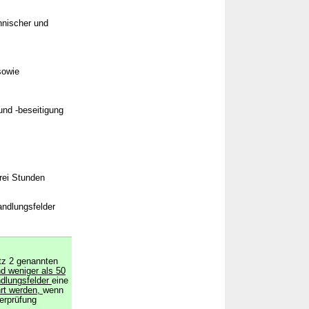
hnischer und
sowie
nd -beseitigung
drei Stunden
andlungsfelder
tz 2 genannten
d weniger als 50
ndlungsfelder
eine
rt werden,
wenn
erprüfung