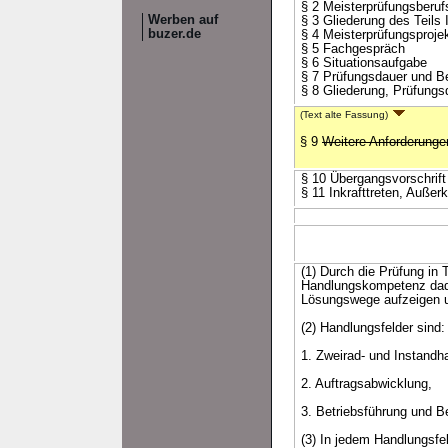
§ 2 Meisterprüfungsberuf
Werben auf
§ 3 Gliederung des Teils 
buzer.de
§ 4 Meisterprüfungsproje
§ 5 Fachgespräch
§ 6 Situationsaufgabe
§ 7 Prüfungsdauer und Be
§ 8 Gliederung, Prüfungs
(Text alte Fassung)
§ 9
Weitere Anforderunge
§ 10 Übergangsvorschrift
§ 11 Inkrafttreten, Außerk
(1) Durch die Prüfung in 
Handlungskompetenz dadu
Lösungswege aufzeigen u
(2) Handlungsfelder sind:
1. Zweirad- und Instandh
2. Auftragsabwicklung,
3. Betriebsführung und Be
(3) In jedem Handlungsfel