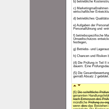
b) betriebliche Kostenstr
c) Marketingmaßnahmen z
wirtschaftlicher Entwickl
d) betriebliches Qualitä
e) Aufgaben der Person
Personalführung und -ent
f) betriebsspezifische 
Umweltschutzes entwicke
festlegen,
g) Betriebs- und Lagerau
h) Chancen und Risiken be
(4) Die Prüfung in Teil II
dauern. Eine Prüfungsdau
(5) Die Gesamtbewertung 
gemäß Absatz 2 gebildet
(6)
Die schriftliche Prüfun
genannten Handlungsfel
nach Ermessen des Prüf
mündliche
Prüfung zu er
wenn
dies
das Bestehen d