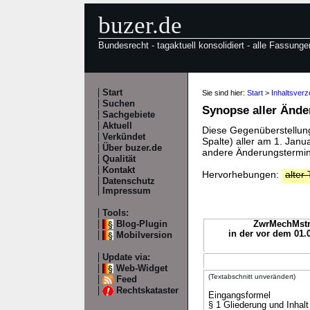
buzer.de
Bundesrecht - tagaktuell konsolidiert - alle Fassunge
Start
Sie sind hier:
Start
>
Inhaltsver
Suchen
Synopse aller Änd
Sachgebiete
Aktuell
Diese Gegenüberstellung 
Verkündet
Spalte) aller am 1. Jan
Über buzer.de
andere Änderungstermine
Qualität
Kontakt
Hervorhebungen:
alter 
Datenschutz
Impressum
Tools:
Blog-Plugin
ZwrMechMstrV
in der vor dem 01.
Mobilversion
Update via:
Web-Widget
(Textabschnitt unverändert)
Feed
Rechtskataster
Eingangsformel
§ 1 Gliederung und Inhalt