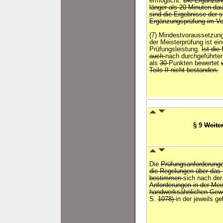
ermöglicht.
Die Ergänzung
länger als 20 Minuten da
sind die Ergebnisse der s
Ergänzungsprüfung im Ver
(7) Mindestvoraussetzung
der Meisterprüfung ist e
Prüfungsleistung.
Ist die
auch
nach durchgeführte
als
30
Punkten bewertet
Teils II nicht bestanden.
§ 9
Weite
Die
Prüfungsanforderung
die Regelungen über da
bestimmen
sich nach de
Anforderungen in der Mei
handwerksähnlichen Ge
S.
1078)
in der jeweils g