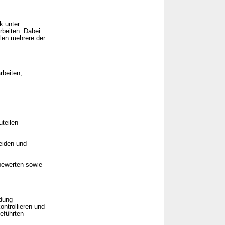
k unter
rbeiten. Dabei
llen mehrere der
rbeiten,
teilen
heiden und
bewerten sowie
ndung
ontrollieren und
geführten