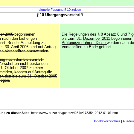
aktuelle Fassung § 10 zeigen
§ 10 Übergangsvorschrift
ber 2005
begonnenen
Die
Regelungen des § 8 Absatz 6 und 7 gel
 nach den bisherigen
bis zum 31.
Dezember 2011
begonnenen
ührt.
Bei der Anmeldung zur
Prüfungsverfahren. Diese
werden nach de
s 30. April 2006 sind auf Antrag
Vorschriften zu Ende geführt.
gen Vorschriften anzuwenden.
üfung nach den bis zum 31.
orschriften nicht bestanden
1. Oktober 2007 zu einer
melden, können auf Antrag die
ch den bis zum 31. Oktober 2005
legen.
Link zu dieser Seite
: https://www.buzer.de/gesetz/4234/v173354-2012-01-01.htm
Inhaltsverzeichnis
|
Ausdru