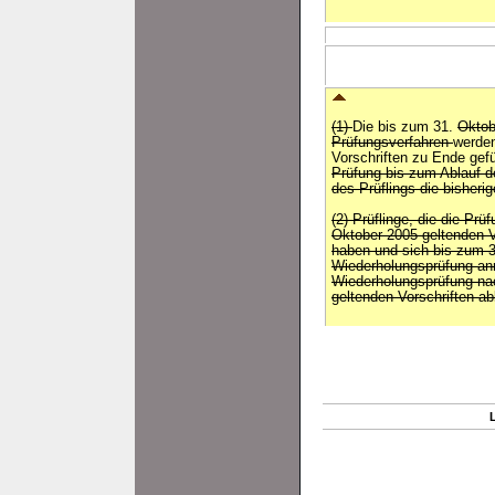
(1)
Die bis zum 31.
Okto
Prüfungsverfahren
werden
Vorschriften zu Ende gef
Prüfung bis zum Ablauf de
des Prüflings die bisheri
(2) Prüflinge, die die Pr
Oktober 2005 geltenden V
haben und sich bis zum 3
Wiederholungsprüfung an
Wiederholungsprüfung na
geltenden Vorschriften ab