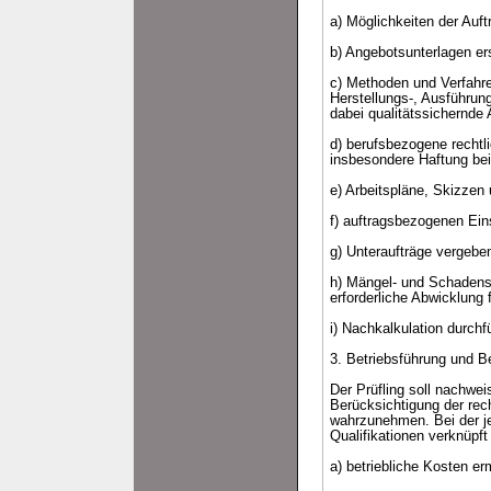
a) Möglichkeiten der Auft
b) Angebotsunterlagen er
c) Methoden und Verfahren
Herstellungs-, Ausführun
dabei qualitätssichernde 
d) berufsbezogene rechtl
insbesondere Haftung bei 
e) Arbeitspläne, Skizzen 
f) auftragsbezogenen Ei
g) Unteraufträge vergeben
h) Mängel- und Schadensa
erforderliche Abwicklung
i) Nachkalkulation durchf
3. Betriebsführung und B
Der Prüfling soll nachwei
Berücksichtigung der re
wahrzunehmen. Bei der je
Qualifikationen verknüpft
a) betriebliche Kosten e