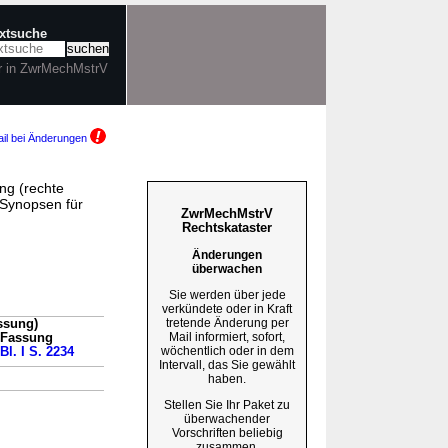
extsuche
r in ZwrMechMstrV
il bei Änderungen
ng (rechte
Synopsen für
ZwrMechMstrV
Rechtskataster
Änderungen
überwachen
Sie werden über jede
verkündete oder in Kraft
tretende Änderung per
ssung)
Mail informiert, sofort,
n Fassung
wöchentlich oder in dem
Bl. I S. 2234
Intervall, das Sie gewählt
haben.
Stellen Sie Ihr Paket zu
überwachender
Vorschriften beliebig
zusammen.