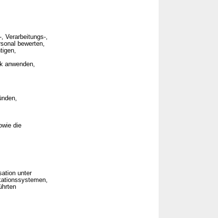
, Verarbeitungs-,
rsonal bewerten,
tigen,
ik anwenden,
ünden,
owie die
sation unter
kationssystemen,
ührten