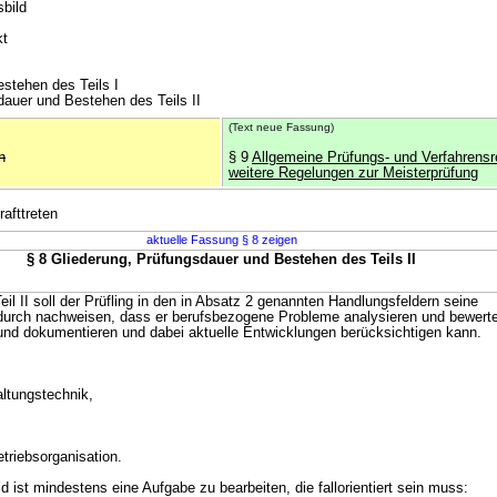
sbild
I
kt
stehen des Teils I
dauer und Bestehen des Teils II
(Text neue Fassung)
n
§ 9
Allgemeine Prüfungs- und Verfahrensr
weitere Regelungen zur Meisterprüfung
rafttreten
aktuelle Fassung § 8 zeigen
§ 8 Gliederung, Prüfungsdauer und Bestehen des Teils II
Teil II soll der Prüfling in den in Absatz 2 genannten Handlungsfeldern seine
rch nachweisen, dass er berufsbezogene Probleme analysieren und bewert
nd dokumentieren und dabei aktuelle Entwicklungen berücksichtigen kann.
altungstechnik,
triebsorganisation.
d ist mindestens eine Aufgabe zu bearbeiten, die fallorientiert sein muss: