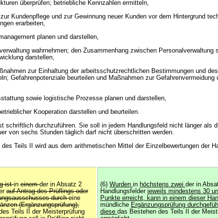
ukturen überprüfen; betriebliche Kennzahlen ermitteln,
ur Kundenpflege und zur Gewinnung neuer Kunden vor dem Hintergrund tec
ungen erarbeiten,
tsmanagement planen und darstellen,
alverwaltung wahrnehmen; den Zusammenhang zwischen Personalverwaltung 
wicklung darstellen,
Maßnahmen zur Einhaltung der arbeitsschutzrechtlichen Bestimmungen und des
ln; Gefahrenpotenziale beurteilen und Maßnahmen zur Gefahrenvermeidung u
sstattung sowie logistische Prozesse planen und darstellen,
trieblicher Kooperation darstellen und beurteilen.
 ist schriftlich durchzuführen. Sie soll in jedem Handlungsfeld nicht länger als 
er von sechs Stunden täglich darf nicht überschritten werden.
des Teils II wird aus dem arithmetischen Mittel der Einzelbewertungen der H
.
g ist
in
einem
der in Absatz 2
(6)
Wurden
in
höchstens zwei
der in Absa
der
auf Antrag des Prüflings oder
Handlungsfelder
jeweils mindestens 30 un
ungsausschusses durch
eine
Punkte erreicht, kann in einem dieser Ha
gänzen (Ergänzungsprüfung),
mündliche
Ergänzungsprüfung durchgefüh
es Teils II der Meisterprüfung
diese
das Bestehen des Teils II der Meist