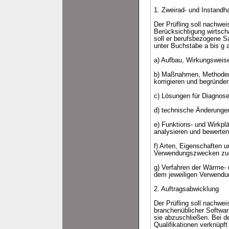
1. Zweirad- und Instandh
Der Prüfling soll nachwei
Berücksichtigung wirtsch
soll er berufsbezogene S
unter Buchstabe a bis g a
a) Aufbau, Wirkungsweis
b) Maßnahmen, Methoden u
korrigieren und begründe
c) Lösungen für Diagnose
d) technische Änderungen
e) Funktions- und Wirkp
analysieren und bewerten
f) Arten, Eigenschaften u
Verwendungszwecken zu
g) Verfahren der Wärme-
dem jeweiligen Verwend
2. Auftragsabwicklung
Der Prüfling soll nachwe
branchenüblicher Software
sie abzuschließen. Bei de
Qualifikationen verknüpft