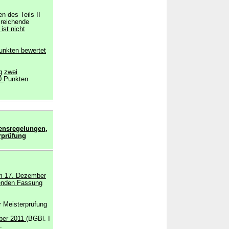
n des Teils II
sreichende
 ist nicht
unkten bewertet
ng
zwei
0
Punkten
ensregelungen,
rprüfung
om 17. Dezember
tenden Fassung
er Meisterprüfung
ber 2011
(BGBl. I
.