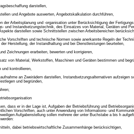
ragsbeschaffung darstellen,
stellen und Angebote auswerten, Angebotskalkulation durchführen,
 der Arbeitsplanung und -organisation unter Berücksichtigung der Fertigungs-
gs- und Instandsetzungstechnik, des Einsatzes von Material, Geräten und Pe
Aspekte darstellen sowie Schnittstellen zwischen Arbeitsbereichen berücksich
iche Vorschriften und technische Normen sowie anerkannte Regeln der Techn
der Herstellung, der Instandhaltung und bei Dienstleistungen beurteilen,
und Zeichnungen erarbeiten, bewerten und korrigieren,
nsatz von Material, Werkstoffen, Maschinen und Geräten bestimmen und begr
 und kontrollieren,
ufnahme an Zweirädern darstellen, Instandsetzungsalternativen aufzeigen s
 festlegen und begründen,
ühren;
etriebsorganisation
sen, dass er in der Lage ist, Aufgaben der Betriebsführung und Betriebsorgani
chtlichen Vorschriften, auch unter Anwendung von Informations- und Kommuni
weiligen Aufgabenstellung sollen mehrere der unter Buchstabe a bis h aufgef
 werden:
rmitteln, dabei betriebswirtschaftliche Zusammenhänge berücksichtigen,