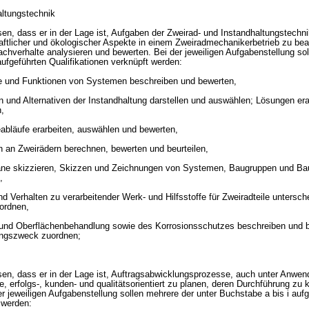
altungstechnik
sen, dass er in der Lage ist, Aufgaben der Zweirad- und Instandhaltungstechni
aftlicher und ökologischer Aspekte in einem Zweiradmechanikerbetrieb zu bea
achverhalte analysieren und bewerten. Bei der jeweiligen Aufgabenstellung so
ufgeführten Qualifikationen verknüpft werden:
e und Funktionen von Systemen beschreiben und bewerten,
nd Alternativen der Instandhaltung darstellen und auswählen; Lösungen era
n,
abläufe erarbeiten, auswählen und bewerten,
 an Zweirädern berechnen, bewerten und beurteilen,
läne skizzieren, Skizzen und Zeichnungen von Systemen, Baugruppen und Bau
,
nd Verhalten zu verarbeitender Werk- und Hilfsstoffe für Zweiradteile untersc
ordnen,
 und Oberflächenbehandlung sowie des Korrosionsschutzes beschreiben und 
ungszweck zuordnen;
isen, dass er in der Lage ist, Auftragsabwicklungsprozesse, auch unter Anwe
, erfolgs-, kunden- und qualitätsorientiert zu planen, deren Durchführung zu k
r jeweiligen Aufgabenstellung sollen mehrere der unter Buchstabe a bis i auf
 werden: