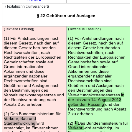
(Textabschnitt unverändert)
§ 22 Gebühren und Auslagen
(Text alte Fassung)
(Text neue Fassung)
(1) Für Amtshandlungen nach
(1) Für Amtshandlungen nach
diesem Gesetz, nach den auf
diesem Gesetz, nach den auf
diesem Gesetz beruhenden
diesem Gesetz beruhenden
Rechtsvorschriften, nach
Rechtsvorschriften, nach
Rechtsakten der Europäischen
Rechtsakten der Europäischen
Gemeinschaften sowie auf
Gemeinschaften sowie auf
Grund internationaler
Grund internationaler
Abkommen und diese
Abkommen und diese
ergänzender nationaler
ergänzender nationaler
Rechtsvorschriften sind
Rechtsvorschriften sind
Gebühren und Auslagen nach
Gebühren und Auslagen nach
den Bestimmungen des
den Bestimmungen des
Verwaltungskostengesetzes und
Verwaltungskostengesetzes
in
der Rechtsverordnung nach
der bis zum 14. August 2013
Absatz 2 zu erheben.
geltenden Fassung
und der
Rechtsverordnung nach Absatz
(2) Das Bundesministerium für
2 zu erheben.
Verkehr, Bau und
Stadtentwicklung
wird
(2)
1
Das Bundesministerium für
ermächtigt, im Einvernehmen
Verkehr
wird ermächtigt, im