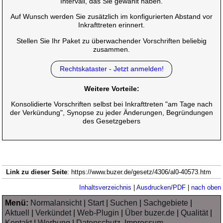
Intervall, das Sie gewählt haben.
Auf Wunsch werden Sie zusätzlich im konfigurierten Abstand vor
Inkrafttreten erinnert.
Stellen Sie Ihr Paket zu überwachender Vorschriften beliebig
zusammen.
Rechtskataster - Jetzt anmelden!
Weitere Vorteile:
Konsolidierte Vorschriften selbst bei Inkrafttreten "am Tage nach
der Verkündung", Synopse zu jeder Änderungen, Begründungen
des Gesetzgebers
Link zu dieser Seite
: https://www.buzer.de/gesetz/4306/al0-40573.htm
Inhaltsverzeichnis
|
Ausdrucken/PDF
|
nach oben
Menü:
Normalansicht
|
Start
|
Suchen
|
Sachgebiete
|
Aktuell
|
Verkündet
|
Web-Plugin
|
Über buzer.de
|
Qualität
|
Kontakt
|
Werbung
|
Datenschutz, Impressum