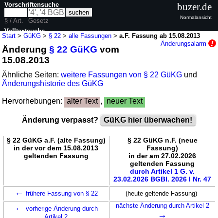
Vorschriftensuche
buzer.de
Normalansicht
§ / Art.
Gesetz
Volltextsuche
Start
>
GüKG
>
§ 22
>
alle Fassungen
>
a.F. Fassung ab 15.08.2013
Änderungsalarm
Änderung
§ 22 GüKG
vom
nur in GüKG
15.08.2013
Ähnliche Seiten:
weitere Fassungen von § 22 GüKG
und
Änderungshistorie des GüKG
Hervorhebungen:
alter Text
,
neuer Text
Änderung verpasst?
GüKG hier überwachen!
§ 22 GüKG a.F. (alte Fassung)
§ 22 GüKG n.F. (neue
in der vor dem 15.08.2013
Fassung)
geltenden Fassung
in der am 27.02.2026
geltenden Fassung
durch Artikel 1 G. v.
23.02.2026 BGBl. 2026 I Nr. 47
←
frühere Fassung von § 22
(heute geltende Fassung)
←
nächste Änderung durch Artikel 2
vorherige Änderung durch
→
Artikel 2