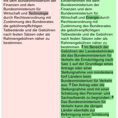
mit dem Bundesministerium der
Einvernehmen mit dem
Finanzen und dem
Bundesministerium der
Bundesministerium für
Finanzen und dem
Wirtschaft und
Technologie
Bundesministerium für
durch Rechtsverordnung mit
Wirtschaft und
Energie
durch
Zustimmung des Bundesrates
Rechtsverordnung mit
die gebührenpflichtigen
Zustimmung des Bundesrates
Tatbestände und die Gebühren
die gebührenpflichtigen
nach festen Sätzen oder als
Tatbestände und die Gebühren
Rahmengebühren näher zu
nach festen Sätzen oder als
bestimmen.
Rahmengebühren näher zu
bestimmen.
2
Im Bereich der
Gebühren der Landesbehörden
übt das Bundesministerium für
Verkehr die Ermächtigung nach
Satz 1 auf der Grundlage eines
Antrags oder einer
Stellungnahme von mindestens
fünf Ländern beim
Bundesministerium für Verkehr
aus.
3
Der Antrag oder die
Stellungnahme sind mit einer
Schätzung des Personal- und
Sachaufwands zu begründen.
4
Das Bundesministerium für
Verkehr kann die übrigen
Länder ebenfalls zur
Beibringung einer Schätzung