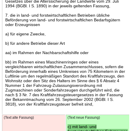
Gesetzes über die Alterssicherung der Landwirte vom 29. Juli
1994 (BGBl. I S. 1890) in der jeweils geltenden Fassung,
7. die in land- und forstwirtschaftlichen Betrieben übliche
Beförderung von land- und forstwirtschaftlichen Bedarfsgütern
oder Erzeugnissen
a) für eigene Zwecke,
b) für andere Betriebe dieser Art
aa) im Rahmen der Nachbarschaftshilfe oder
bb) im Rahmen eines Maschinenringes oder eines
vergleichbaren wirtschaftlichen Zusammenschlusses, sofern die
Beförderung innerhalb eines Umkreises von 75 Kilometern in der
Luftlinie um den regelmäßigen Standort des Kraftfahrzeugs, den
Wohnsitz oder den Sitz des Halters im Sinne des § 6 Absatz 4
Nummer 1 der Fahrzeug-Zulassungsverordnung mit
Zugmaschinen oder Sonderfahrzeugen durchgeführt wird, die
nach § 3 Nr. 7 des Kraftfahrzeugsteuergesetzes in der Fassung
der Bekanntmachung vom 26. September 2002 (BGBl. I S.
3818), von der Kraftfahrzeugsteuer befreit sind,
(Text alte Fassung)
(Text neue Fassung)
c) mit land- und