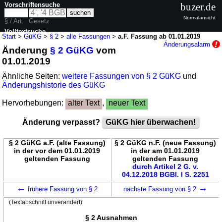
Vorschriftensuche
buzer.de
Normalansicht
§ / Art.
Gesetz
Volltextsuche
Start
>
GüKG
>
§ 2
>
alle Fassungen
>
a.F. Fassung ab 01.01.2019
Änderungsalarm
Änderung
§ 2 GüKG
vom
nur in GüKG
01.01.2019
Ähnliche Seiten:
weitere Fassungen von § 2 GüKG
und
Änderungshistorie des GüKG
Hervorhebungen:
alter Text
,
neuer Text
Änderung verpasst?
GüKG hier überwachen!
§ 2 GüKG a.F. (alte Fassung)
§ 2 GüKG n.F. (neue Fassung)
in der vor dem 01.01.2019
in der am 01.01.2019
geltenden Fassung
geltenden Fassung
durch Artikel 2 G. v.
04.12.2018 BGBl. I S. 2251
←
→
frühere Fassung von § 2
nächste Fassung von § 2
(Textabschnitt unverändert)
§ 2 Ausnahmen