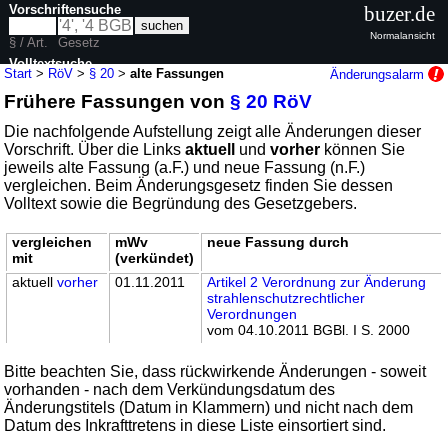
Vorschriftensuche
buzer.de
Normalansicht
§ / Art.
Gesetz
Volltextsuche
Start
>
RöV
>
§ 20
>
alte Fassungen
Änderungsalarm
Frühere Fassungen von
§ 20 RöV
nur in RöV
Die nachfolgende Aufstellung zeigt alle Änderungen dieser
Vorschrift. Über die Links
aktuell
und
vorher
können Sie
jeweils alte Fassung (a.F.) und neue Fassung (n.F.)
vergleichen. Beim Änderungsgesetz finden Sie dessen
Volltext sowie die Begründung des Gesetzgebers.
vergleichen
mWv
neue Fassung durch
mit
(verkündet)
aktuell
vorher
01.11.2011
Artikel 2 Verordnung zur Änderung
strahlenschutzrechtlicher
Verordnungen
vom 04.10.2011 BGBl. I S. 2000
Bitte beachten Sie, dass rückwirkende Änderungen - soweit
vorhanden - nach dem Verkündungsdatum des
Änderungstitels (Datum in Klammern) und nicht nach dem
Datum des Inkrafttretens in diese Liste einsortiert sind.