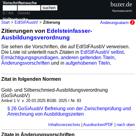
Vorschriftensuche
buzer.de
Normalansicht
§ / Art.
Gesetz
Volltextsuche
Start
>
EdlStFAusbV
>
Zitierung
Änderungsalarm
Zitierungen von
Edelsteinfasser-
nur in EdlStFAusbV
Ausbildungsverordnung
Sie sehen die Vorschriften, die auf EdlStFAusbV verweisen.
Die Liste ist unterteilt nach Zitaten in
EdlStFAusbV selbst
,
Ermächtigungsgrundlagen
,
anderen geltenden Titeln
,
Änderungsvorschriften
und in
aufgehobenen Titeln
.
Zitat in folgenden Normen
Gold- und Silberschmied-Ausbildungsverordnung
(GoSiAusbV)
Artikel 1 V. v. 20.03.2025 BGBl. 2025 I Nr. 93
§ 26 GoSiAusbV Befreiung von der Zwischenprüfung und
Anrechnung von Ausbildungszeiten
Inhaltsverzeichnis
|
Ausdrucken/PDF
|
nach oben
Zitate in Änderungsvorschriften