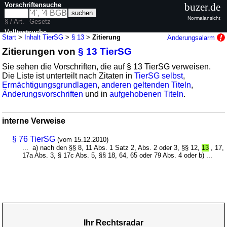
Vorschriftensuche
buzer.de
Normalansicht
§ / Art.
Gesetz
Volltextsuche
Start
>
Inhalt TierSG
>
§ 13
>
Zitierung
Änderungsalarm
Zitierungen von
§ 13 TierSG
nur in TierSG
Sie sehen die Vorschriften, die auf § 13 TierSG verweisen.
Die Liste ist unterteilt nach Zitaten in
TierSG selbst
,
Ermächtigungsgrundlagen
,
anderen geltenden Titeln
,
Änderungsvorschriften
und in
aufgehobenen Titeln
.
interne Verweise
§ 76 TierSG
(vom 15.12.2010)
... a) nach den §§ 8, 11 Abs. 1 Satz 2, Abs. 2 oder 3, §§ 12,
13
, 17,
17a Abs. 3, § 17c Abs. 5, §§ 18, 64, 65 oder 79 Abs. 4 oder b) ...
Ihr Rechtsradar