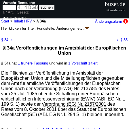
Vorschriftensuche
buzer.de
Normalansicht
§ / Art.
Gesetz
Volltextsuche
Start
>
Inhalt HRV
>
§ 34a
Änderungsalarm
Hier klicken für
Titel, Fundstelle, Änderungen
etc.
nur in HRV
§ 34a - Handelsregisterverordnung (HRV)
←
→
§ 34
§ 35
V. v. 12.08.1937 RMBl. S. 515; zuletzt geändert durch
Artikel 36
G. v.
§ 34a Veröffentlichungen im Amtsblatt der Europäischen
08.12.2025
BGBl. 2025 I Nr. 319
Union
Geltung ab 01.10.1937; FNA: 315-20
Freiwillige Gerichtsbarkeit
21 weitere Fassungen
|
wird in 33 Vorschriften zitiert
§ 34a hat
1 frühere Fassung
und wird in
1 Vorschrift zitiert
III. Verfahren bei Anmeldung, Eintragung und
Registerbekanntmachungen
Die Pflichten zur Veröffentlichung im Amtsblatt der
Europäischen Union und die Mitteilungspflichten gegenüber
dem Amt für amtliche Veröffentlichungen der Europäischen
Union nach der
Verordnung (EWG) Nr. 2137/85
des Rates
vom 25. Juli 1985 über die Schaffung einer Europäischen
wirtschaftlichen Interessenvereinigung (EWIV) (ABl. EG Nr. L
199 S. 1) sowie der
Verordnung (EG) Nr. 2157/2001
des
Rates vom 8. Oktober 2001 über das Statut der Europäischen
Gesellschaft (SE) (ABl. EG Nr. L 294 S. 1) bleiben unberührt.