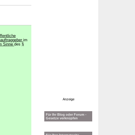
ffentliche
nauftraggeber
im
im Sinne
des
§
Anzeige
Für Ihr Blog oder Forum -
Gesetze verknüpfen