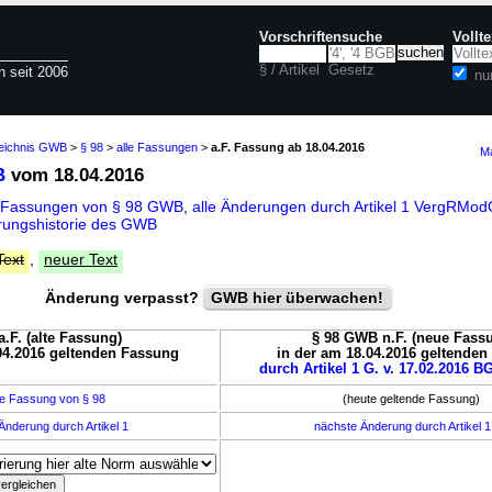
Vorschriftensuche
Vollt
§ / Artikel
Gesetz
n seit 2006
nu
zeichnis GWB
>
§ 98
>
alle Fassungen
>
a.F. Fassung ab 18.04.2016
Ma
B
vom 18.04.2016
e Fassungen von § 98 GWB
,
alle Änderungen durch Artikel 1 VergRMo
ungshistorie des GWB
Text
,
neuer Text
Änderung verpasst?
GWB hier überwachen!
.F. (alte Fassung)
§ 98 GWB n.F. (neue Fass
04.2016 geltenden Fassung
in der am 18.04.2016 geltende
durch Artikel 1 G. v. 17.02.2016 BG
e Fassung von § 98
(heute geltende Fassung)
Änderung durch Artikel 1
nächste Änderung durch Artikel 