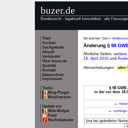
buzer.de
Bundesrecht - tagaktuell konsolidiert - alle Fassunge
Start
Sie sind hier:
Start
>
Inhaltsver
Suchen
Änderung
§ 98 GW
Sachgebiete
Aktuell
Ähnliche Seiten:
weiter
Verkündet
18. April 2016
und
Änder
Über buzer.de
Qualität
Hervorhebungen:
alter 
Kontakt
Datenschutz
Impressum
Tools:
§ 98 GWB a
in der vor dem 18.
Blog-Plugin
Mobilversion
←
früher
Update via:
←
Web-Widget
vorherige 
Feed
Rechtskataster