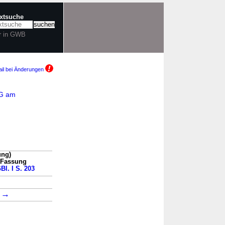
extsuche
r in GWB
il bei Änderungen
dG am
ung)
n Fassung
Bl. I S. 203
→
1