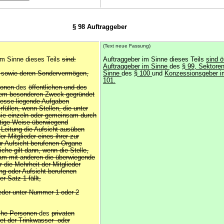
§ 98 Auftraggeber
(Text neue Fassung)
im Sinne dieses Teils
sind:
Auftraggeber im Sinne dieses Teils
sind ö
Auftraggeber im Sinne
des
§ 99, Sektore
n sowie deren Sondervermögen,
Sinne
des
§ 100
und
Konzessionsgeber 
101.
rsonen
des
öffentlichen und des
 dem besonderen Zweck gegründet
resse liegende Aufgaben
rfüllen, wenn Stellen, die unter
sie einzeln oder gemeinsam durch
stige Weise überwiegend
e Leitung die Aufsicht ausüben
er Mitglieder eines ihrer zur
r Aufsicht berufenen Organe
he gilt dann, wenn die Stelle,
am mit anderen die überwiegende
 die Mehrheit der Mitglieder
ng oder Aufsicht berufenen
r Satz 1 fällt,
ieder unter Nummer 1 oder 2
ische Personen
des
privaten
et der Trinkwasser- oder