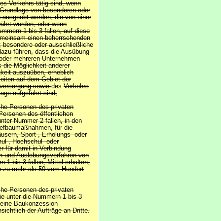
es Verkehrs tätig sind, wenn
r Grundlage von besonderen oder
 ausgeübt werden, die von einer
ährt wurden, oder wenn
ummern 1 bis 3 fallen, auf diese
emeinsam einen beherrschenden
 besondere oder ausschließliche
dazu führen, dass die Ausübung
m oder mehreren Unternehmen
 die Möglichkeit anderer
keit auszuüben, erheblich
gkeiten auf dem Gebiet der
eversorgung sowie
des
Verkehrs
lage aufgeführt sind,
ische Personen des privaten
Personen des öffentlichen
unter Nummer 2 fallen, in den
Tiefbaumaßnahmen, für die
usern, Sport-, Erholungs- oder
hul-, Hochschul- oder
 für damit in Verbindung
en und Auslobungsverfahren von
 1 bis 3 fallen, Mittel erhalten,
n zu mehr als 50 vom Hundert
ische Personen des privaten
die unter die Nummern 1 bis 3
r eine Baukonzession
ichtlich der Aufträge an Dritte.