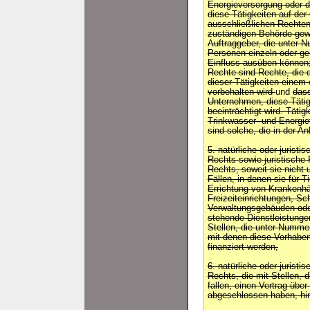
Energieversorgung oder d
diese Tätigkeiten auf de
ausschließlichen Rechten
zuständigen Behörde gew
Auftraggeber, die unter N
Personen einzeln oder g
Einfluss ausüben können;
Rechte sind Rechte, die 
dieser Tätigkeiten eine
vorbehalten wird
und
dass
Unternehmen, diese Tätig
beeinträchtigt wird. Täti
Trinkwasser- und Energi
sind solche, die in der An
5. natürliche oder jurist
Rechts sowie juristische 
Rechts, soweit sie nicht 
Fällen, in denen sie für 
Errichtung von Krankenhä
Freizeiteinrichtungen, Sc
Verwaltungsgebäuden oder
stehende Dienstleistung
Stellen, die unter Nummern
mit denen diese Vorhabe
finanziert werden,
6. natürliche oder jurist
Rechts, die mit Stellen, 
fallen, einen Vertrag übe
abgeschlossen haben, hins