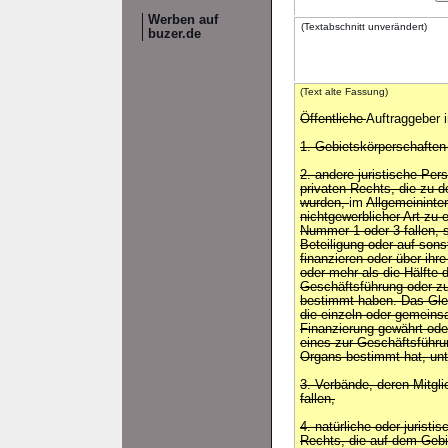
Werben auf
(Textabschnitt unverändert)
buzer.de
(Text alte Fassung)
Öffentliche
Auftraggeber 
1. Gebietskörperschafte
2. andere juristische Pe
privaten Rechts, die zu
wurden,
im
Allgemeininte
nichtgewerblicher Art zu e
Nummer 1 oder 3 fallen, 
Beteiligung oder auf son
finanzieren oder über ihr
oder mehr als die Hälfte d
Geschäftsführung oder zu
bestimmt haben. Das Gleic
die einzeln oder gemeins
Finanzierung gewährt oder
eines zur Geschäftsführu
Organs bestimmt hat, unte
3. Verbände, deren Mitgl
fallen,
4. natürliche oder jurist
Rechts, die auf dem Gebi