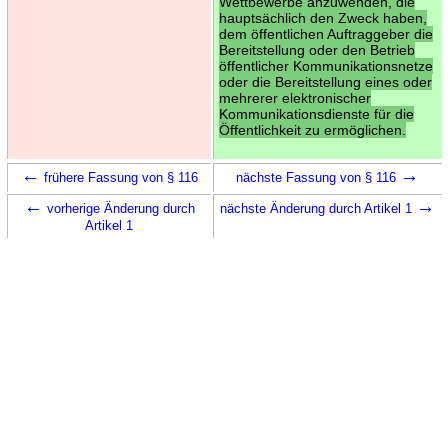
Wettbewerbe anzuwenden, die
hauptsächlich den Zweck haben,
dem öffentlichen Auftraggeber die
Bereitstellung oder den Betrieb
öffentlicher Kommunikationsnetze
oder die Bereitstellung eines oder
mehrerer elektronischer
Kommunikationsdienste für die
Öffentlichkeit zu ermöglichen.
←
→
frühere Fassung von § 116
nächste Fassung von § 116
←
→
vorherige Änderung durch
nächste Änderung durch Artikel 1
Artikel 1