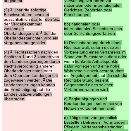
abgelehnt.
Verwaltungsverfahren vor
nationalen oder internationalen
(3)
1
Über
die
sofortige
Gerichten, Behörden oder
Beschwerde entscheidet
Einrichtungen,
ausschließlich
das
für
den Sitz
der
Vergabekammer
bb) nationalen oder
zuständige
internationalen Schiedsgerichts-
Oberlandesgericht.
2
Bei
den
oder Schlichtungsverfahren,
Oberlandesgerichten wird ein
Vergabesenat gebildet.
b) Rechtsberatung durch einen
Rechtsanwalt, sofern diese zur
(4)
1
Rechtssachen nach
den
Vorbereitung eines Verfahrens im
Absätzen 1
und
2 können
von
Sinne von Buchstabe a dient oder
den Landesregierungen durch
wenn
konkrete Anhaltspunkte
Rechtsverordnung
anderen
dafür vorliegen und eine hohe
Oberlandesgerichten
oder
Wahrscheinlichkeit besteht, dass
dem Obersten Landesgericht
die
Angelegenheit,
auf
die sich die
zugewiesen werden.
2
Die
Rechtsberatung bezieht,
Landesregierungen können
Gegenstand eines solchen
die
Ermächtigung
auf die
Verfahrens werden wird,
Landesjustizverwaltungen
übertragen.
c) Beglaubigungen und
Beurkundungen, sofern sie von
Notaren vorzunehmen sind,
d) Tätigkeiten von gerichtlich
bestellten Betreuern, Vormündern,
Pflegern, Verfahrensbeiständen,