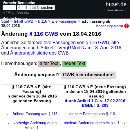
Vorschriftensuche
buzer.de
Normalansicht
§ / Art.
Gesetz
Volltextsuche
Start
>
Inhalt GWB
>
§ 116
>
alle Fassungen
>
a.F. Fassung ab
18.04.2016
Änderungsalarm
nur in GWB
Änderung
§ 116 GWB
vom 18.04.2016
Ähnliche Seiten:
weitere Fassungen von § 116 GWB
,
alle
Änderungen durch Artikel 1 VergRModG am 18. April 2016
und
Änderungshistorie des GWB
Hervorhebungen:
alter Text
,
neuer Text
Änderung verpasst?
GWB hier überwachen!
§ 116 GWB a.F. (alte
§ 116 GWB n.F. (neue Fassung)
Fassung)
in der am 18.04.2016 geltenden
in der vor dem 18.04.2016
Fassung
geltenden Fassung
durch Artikel 1 G. v. 17.02.2016
BGBl. I S. 203
←
→
frühere Fassung von § 116
nächste Fassung von § 116
←
→
vorherige Änderung durch
nächste Änderung durch Artikel 1
Artikel 1