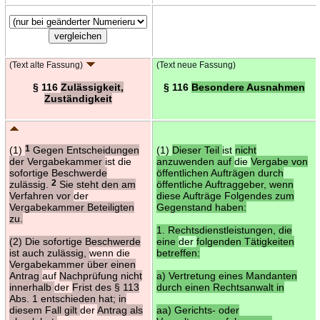
(Text alte Fassung)
(Text neue Fassung)
§ 116
Zulässigkeit,
§ 116
Besondere Ausnahmen
Zuständigkeit
(1)
1
Gegen Entscheidungen
(1)
Dieser Teil
ist
nicht
der Vergabekammer
ist die
anzuwenden auf
die
Vergabe von
sofortige Beschwerde
öffentlichen Aufträgen durch
zulässig.
2
Sie steht den am
öffentliche Auftraggeber, wenn
Verfahren vor
der
diese Aufträge Folgendes zum
Vergabekammer Beteiligten
Gegenstand haben:
zu.
1. Rechtsdienstleistungen, die
(2) Die sofortige Beschwerde
eine
der
folgenden Tätigkeiten
ist auch zulässig,
wenn die
betreffen:
Vergabekammer über einen
Antrag
auf
Nachprüfung nicht
a) Vertretung eines Mandanten
innerhalb
der
Frist des § 113
durch einen Rechtsanwalt in
Abs. 1 entschieden hat; in
diesem Fall gilt
der
Antrag als
aa) Gerichts- oder