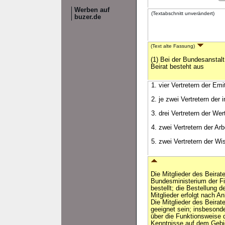
Werben auf
(Textabschnitt unverändert)
buzer.de
(Text alte Fassung)
(1) Bei der Bundesanstalt 
Beirat besteht aus
1. vier Vertretern der Emi
2. je zwei Vertretern der 
3. drei Vertretern der W
4. zwei Vertretern der Ar
5. zwei Vertretern der Wi
Die Mitglieder des Beira
Bundesministerium der Fi
bestellt; die Bestellung d
Mitglieder erfolgt nach A
Die Mitglieder des Beira
geeignet sein; insbesond
über die Funktionsweise 
Kenntnisse auf dem Gebie