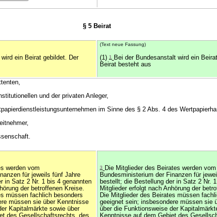
§ 5 Beirat
(Text neue Fassung)
wird ein Beirat gebildet. Der
(1)
1
Bei der Bundesanstalt wird ein Beira
Beirat besteht aus
ttenten,
institutionellen und der privaten Anleger,
ertpapierdienstleistungsunternehmen im Sinne des § 2 Abs. 4 des Wertpapierh
beitnehmer,
ssenschaft.
tes werden vom
3
Die Mitglieder des Beirates werden vom
nanzen für jeweils fünf Jahre
Bundesministerium der Finanzen für jewei
er in Satz 2 Nr. 1 bis 4 genannten
bestellt; die Bestellung der in Satz 2 Nr. 
nhörung der betroffenen Kreise.
Mitglieder erfolgt nach Anhörung der betr
tes müssen fachlich besonders
Die Mitglieder des Beirates müssen fachl
ere müssen sie über Kenntnisse
geeignet sein; insbesondere müssen sie 
der Kapitalmärkte sowie über
über die Funktionsweise der Kapitalmärkt
t des Gesellschaftsrechts, des
Kenntnisse auf dem Gebiet des Gesellsch