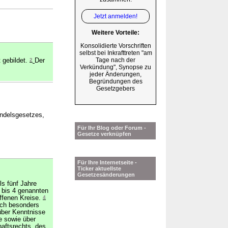
Jetzt anmelden!
Weitere Vorteile:
Konsolidierte Vorschriften
selbst bei Inkrafttreten "am
Tage nach der
t gebildet.
2
Der
Verkündung", Synopse zu
jeder Änderungen,
Begründungen des
Gesetzgebers
andelsgesetzes,
Für Ihr Blog oder Forum -
Gesetze verknüpfen
Für Ihre Internetseite -
Ticker aktuellste
Gesetzesänderungen
ls fünf Jahre
1 bis 4 genannten
offenen Kreise.
4
ich besonders
über Kenntnisse
e sowie über
aftsrechts, des