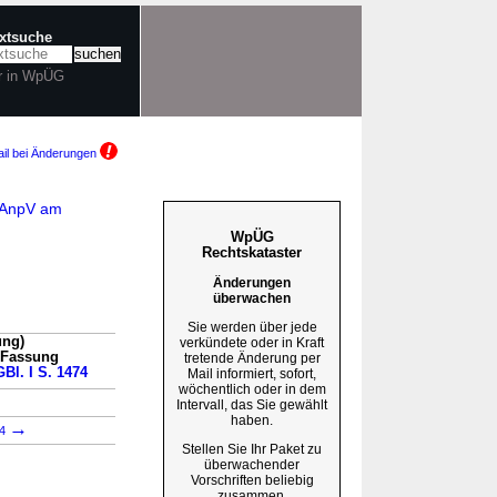
extsuche
r in WpÜG
il bei Änderungen
stAnpV am
WpÜG
Rechtskataster
Änderungen
überwachen
Sie werden über jede
ung)
verkündete oder in Kraft
n Fassung
tretende Änderung per
GBl. I S. 1474
Mail informiert, sofort,
wöchentlich oder in dem
→
Intervall, das Sie gewählt
haben.
→
94
Stellen Sie Ihr Paket zu
überwachender
Vorschriften beliebig
zusammen.