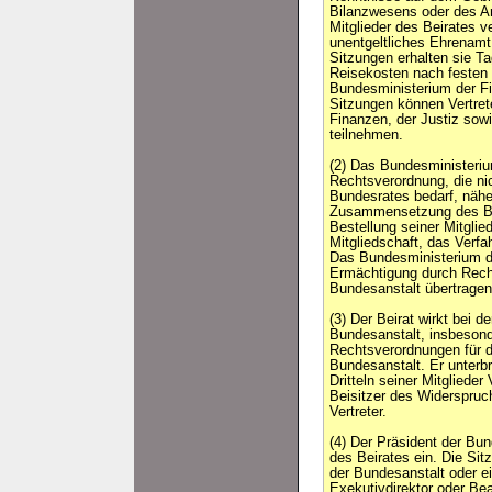
Bilanzwesens oder des Ar
Mitglieder des Beirates v
unentgeltliches Ehrenamt
Sitzungen erhalten sie T
Reisekosten nach festen 
Bundesministerium der F
Sitzungen können Vertret
Finanzen, der Justiz sowi
teilnehmen.
(2) Das Bundesministeri
Rechtsverordnung, die n
Bundesrates bedarf, näh
Zusammensetzung des Bei
Bestellung seiner Mitglie
Mitgliedschaft, das Verfa
Das Bundesministerium d
Ermächtigung durch Rech
Bundesanstalt übertragen
(3) Der Beirat wirkt bei de
Bundesanstalt, insbeson
Rechtsverordnungen für di
Bundesanstalt. Er unterb
Dritteln seiner Mitglieder
Beisitzer des Widerspru
Vertreter.
(4) Der Präsident der Bun
des Beirates ein. Die Si
der Bundesanstalt oder e
Exekutivdirektor oder Bea