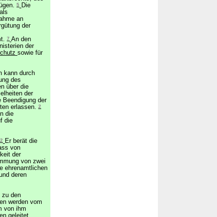
fügen.
5
Die
als
lnahme an
rgütung der
mt.
7
An den
isterien der
schutz
sowie für
n kann durch
ung des
n über die
lheiten der
ge Beendigung der
sten erlassen.
2
n die
f die
2
Er berät die
ass von
keit der
timmung von zwei
die ehrenamtlichen
und deren
t zu den
gen werden vom
m von ihm
n geleitet.