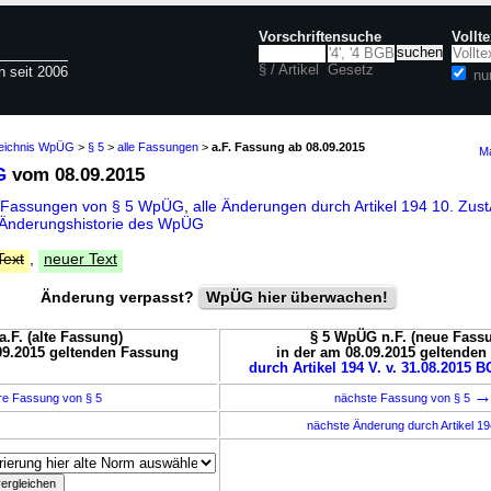
Vorschriftensuche
Vollt
§ / Artikel
Gesetz
n seit 2006
nu
zeichnis WpÜG
>
§ 5
>
alle Fassungen
>
a.F. Fassung ab 08.09.2015
Ma
G
vom 08.09.2015
e Fassungen von § 5 WpÜG
,
alle Änderungen durch Artikel 194 10. Zu
Änderungshistorie des WpÜG
Text
,
neuer Text
Änderung verpasst?
WpÜG hier überwachen!
.F. (alte Fassung)
§ 5 WpÜG n.F. (neue Fass
09.2015 geltenden Fassung
in der am 08.09.2015 geltende
durch Artikel 194 V. v. 31.08.2015 B
re Fassung von § 5
nächste Fassung von § 5
nächste Änderung durch Artikel 1