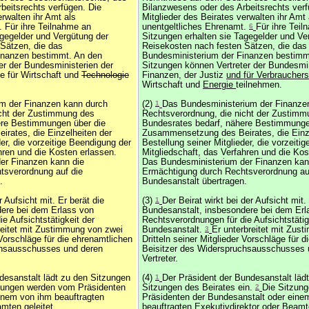
beitsrechts verfügen. Die
Bilanzwesens oder des Arbeitsrechts ver
erwalten ihr Amt als
Mitglieder des Beirates verwalten ihr Amt 
. Für ihre Teilnahme an
unentgeltliches Ehrenamt.
6
Für ihre Tei
agegelder und Vergütung der
Sitzungen erhalten sie Tagegelder und Ve
Sätzen, die das
Reisekosten nach festen Sätzen, die das
inanzen bestimmt. An den
Bundesministerium der Finanzen bestim
er der Bundesministerien der
Sitzungen können Vertreter der Bundesmin
e für Wirtschaft und
Technologie
Finanzen, der Justiz
und für Verbraucher
Wirtschaft und
Energie
teilnehmen.
um der Finanzen kann durch
(2)
1
Das Bundesministerium der Finanze
icht der Zustimmung des
Rechtsverordnung, die nicht der Zustimm
ere Bestimmungen über die
Bundesrates bedarf, nähere Bestimmunge
rates, die Einzelheiten der
Zusammensetzung des Beirates, die Einze
der, die vorzeitige Beendigung der
Bestellung seiner Mitglieder, die vorzeiti
hren und die Kosten erlassen.
Mitgliedschaft, das Verfahren und die Ko
er Finanzen kann die
Das Bundesministerium der Finanzen kan
tsverordnung auf die
Ermächtigung durch Rechtsverordnung au
.
Bundesanstalt übertragen.
r Aufsicht mit. Er berät die
(3)
1
Der Beirat wirkt bei der Aufsicht mit.
dere bei dem Erlass von
Bundesanstalt, insbesondere bei dem Erl
e Aufsichtstätigkeit der
Rechtsverordnungen für die Aufsichtstätig
reitet mit Zustimmung von zwei
Bundesanstalt.
3
Er unterbreitet mit Zus
 Vorschläge für die ehrenamtlichen
Dritteln seiner Mitglieder Vorschläge für 
chsausschusses und deren
Beisitzer des Widerspruchsausschusses 
Vertreter.
desanstalt lädt zu den Sitzungen
(4)
1
Der Präsident der Bundesanstalt läd
tzungen werden vom Präsidenten
Sitzungen des Beirates ein.
2
Die Sitzun
inem von ihm beauftragten
Präsidenten der Bundesanstalt oder eine
mten geleitet.
beauftragten Exekutivdirektor oder Beamte