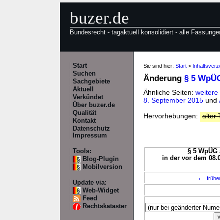
buzer.de
Bundesrecht - tagaktuell konsolidiert - alle Fassunge
Start
Sie sind hier:
Start
>
Inhaltsver
Suchen
Änderung
§ 5 WpÜ
Sachgebiete
Aktuell
Ähnliche Seiten:
weiter
Verkündet
8. September 2015
und
Über buzer.de
Qualität
Hervorhebungen:
alter 
Kontakt
Datenschutz
Impressum
Tools:
§ 5 WpÜG a
in der vor dem 08.
Blog-Plugin
Mobilversion
←
frühe
Update via:
Web-Widget
Feed
Rechtskataster