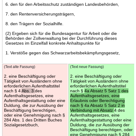
6. den für den Arbeitsschutz zuständigen Landesbehörden,
7. den Rentenversicherungsträgern,
8. den Trägern der Sozialhilfe.
(2) Ergeben sich für die Bundesagentur für Arbeit oder die
Behörden der Zollverwaltung bei der Durchführung dieses
Gesetzes im Einzelfall konkrete Anhaltspunkte für
1. Verstöße gegen das Schwarzarbeitsbekämpfungsgesetz,
(Text alte Fassung)
(Text neue Fassung)
2. eine Beschäftigung oder
2. eine Beschäftigung oder
Tätigkeit von Ausländern ohne
Tätigkeit von Ausländern ohne
erforderlichen Aufenthaltstitel
erforderlichen Aufenthaltstitel
nach § 4
Abs. 3
des
nach §
4a Absatz 5 Satz 1 des
Aufenthaltsgesetzes, eine
Aufenthaltsgesetzes, eine
Aufenthaltsgestattung oder eine
Erlaubnis oder Berechtigung
Duldung, die zur Ausübung der
nach § 4a Absatz 5 Satz 2 in
Beschäftigung berechtigen,
Verbindung mit Absatz
4 des
oder eine Genehmigung nach §
Aufenthaltsgesetzes, eine
284 Abs. 1 des Dritten Buches
Aufenthaltsgestattung oder eine
Sozialgesetzbuch,
Duldung, die zur Ausübung der
Beschäftigung berechtigen, oder
eine Genehmigung nach § 284