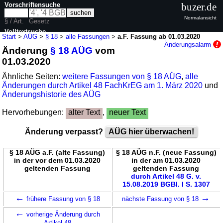
Vorschriftensuche
buzer.de
Normalansicht
§ / Art.
Gesetz
Volltextsuche
Start
>
AÜG
>
§ 18
>
alle Fassungen
>
a.F. Fassung ab 01.03.2020
Änderungsalarm
Änderung
§ 18 AÜG
vom
nur in AÜG
01.03.2020
Ähnliche Seiten:
weitere Fassungen von § 18 AÜG
,
alle
Änderungen durch Artikel 48 FachKrEG am 1. März 2020
und
Änderungshistorie des AÜG
Hervorhebungen:
alter Text
,
neuer Text
Änderung verpasst?
AÜG hier überwachen!
§ 18 AÜG a.F. (alte Fassung)
§ 18 AÜG n.F. (neue Fassung)
in der vor dem 01.03.2020
in der am 01.03.2020
geltenden Fassung
geltenden Fassung
durch Artikel 48 G. v.
15.08.2019 BGBl. I S. 1307
←
→
frühere Fassung von § 18
nächste Fassung von § 18
←
vorherige Änderung durch
Artikel 48