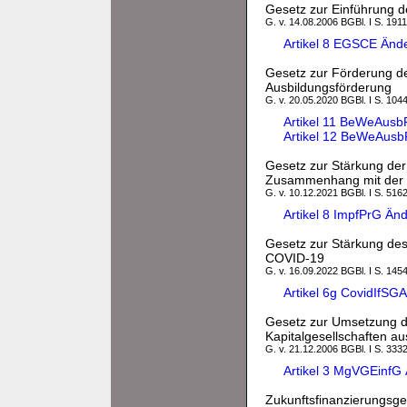
Gesetz zur Einführung 
G. v. 14.08.2006 BGBl. I S. 1911
Artikel 8 EGSCE Ände
Gesetz zur Förderung de
Ausbildungsförderung
G. v. 20.05.2020 BGBl. I S. 1044
Artikel 11 BeWeAusb
Artikel 12 BeWeAusb
Gesetz zur Stärkung der
Zusammenhang mit der
G. v. 10.12.2021 BGBl. I S. 5162
Artikel 8 ImpfPrG Än
Gesetz zur Stärkung de
COVID-19
G. v. 16.09.2022 BGBl. I S. 145
Artikel 6g CovidIfS
Gesetz zur Umsetzung d
Kapitalgesellschaften a
G. v. 21.12.2006 BGBl. I S. 333
Artikel 3 MgVGEinfG
Zukunftsfinanzierungsge