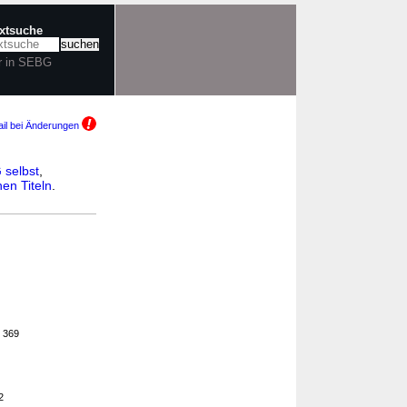
extsuche
r in SEBG
il bei Änderungen
selbst
,
en Titeln
.
. 369
2