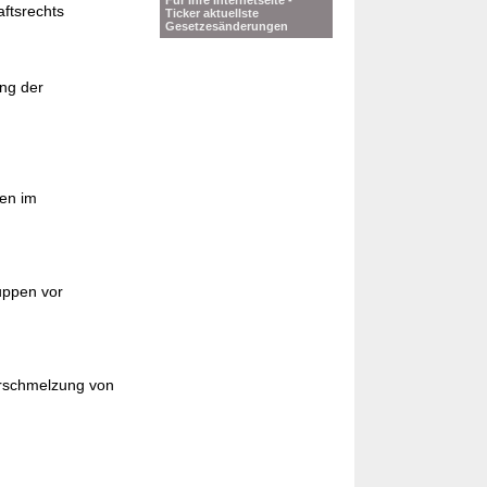
Für Ihre Internetseite -
ftsrechts
Ticker aktuellste
Gesetzesänderungen
ung der
ten im
uppen vor
erschmelzung von