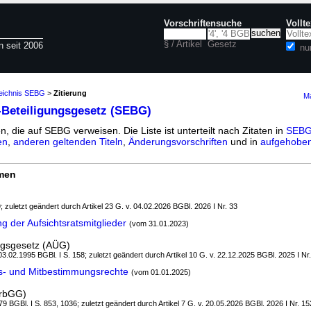
Vorschriftensuche
Vollt
§ / Artikel
Gesetz
n seit 2006
nu
zeichnis SEBG
>
Zitierung
Ma
-Beteiligungsgesetz (SEBG)
n, die auf SEBG verweisen. Die Liste ist unterteilt nach Zitaten in
SEBG 
en
,
anderen geltenden Titeln
,
Änderungsvorschriften
und in
aufgehoben
rmen
; zuletzt geändert durch Artikel 23 G. v. 04.02.2026 BGBl. 2026 I Nr. 33
g der Aufsichtsratsmitglieder
(vom 31.01.2023)
ngsgesetz (AÜG)
 03.02.1995 BGBl. I S. 158; zuletzt geändert durch Artikel 10 G. v. 22.12.2025 BGBl. 2025 I Nr
s- und Mitbestimmungsrechte
(vom 01.01.2025)
ArbGG)
9 BGBl. I S. 853, 1036; zuletzt geändert durch Artikel 7 G. v. 20.05.2026 BGBl. 2026 I Nr. 15