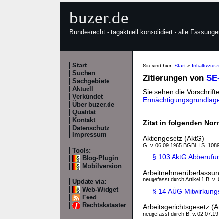
buzer.de
Bundesrecht - tagaktuell konsolidiert - alle Fassunge
Start
Sie sind hier:
Start
>
Inhaltsver
Suchen
Zitierungen von
SE
Sachgebiete
Aktuell
Sie sehen die Vorschrifte
Verkündet
Ermächtigungsgrundlag
Über buzer.de
Qualität
Kontakt
Zitat in folgenden No
Datenschutz
Impressum
Aktiengesetz (AktG)
G. v. 06.09.1965 BGBl. I S. 1089
Tools:
§ 103 AktG Abberufun
Blog-Plugin
Mobilversion
Arbeitnehmerüberlassu
neugefasst durch Artikel 1 B. v.
Update via:
Web-Widget
§ 14 AÜG Mitwirkung
Feed
Rechtskataster
Arbeitsgerichtsgesetz (
neugefasst durch B. v. 02.07.197