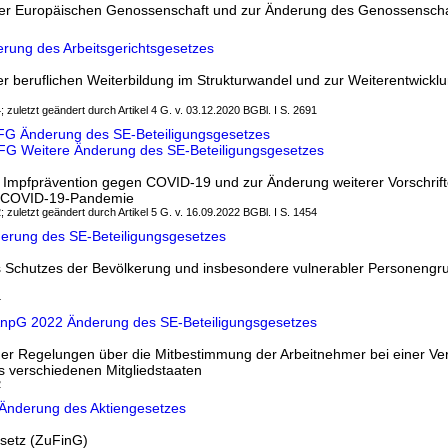
der Europäischen Genossenschaft und zur Änderung des Genossenscha
rung des Arbeitsgerichtsgesetzes
r beruflichen Weiterbildung im Strukturwandel und zur Weiterentwickl
; zuletzt geändert durch Artikel 4 G. v. 03.12.2020 BGBl. I S. 2691
FG Änderung des SE-Beteiligungsgesetzes
FG Weitere Änderung des SE-Beteiligungsgesetzes
 Impfprävention gegen COVID-19 und zur Änderung weiterer Vorschrif
 COVID-19-Pandemie
; zuletzt geändert durch Artikel 5 G. v. 16.09.2022 BGBl. I S. 1454
derung des SE-Beteiligungsgesetzes
s Schutzes der Bevölkerung und insbesondere vulnerabler Personengr
4
GAnpG 2022 Änderung des SE-Beteiligungsgesetzes
er Regelungen über die Mitbestimmung der Arbeitnehmer bei einer V
us verschiedenen Mitgliedstaaten
2
 Änderung des Aktiengesetzes
setz (ZuFinG)