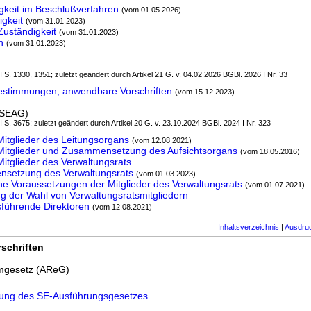
gkeit im Beschlußverfahren
(vom 01.05.2026)
igkeit
(vom 31.01.2023)
Zuständigkeit
(vom 31.01.2023)
n
(vom 31.01.2023)
 I S. 1330, 1351; zuletzt geändert durch Artikel 21 G. v. 04.02.2026 BGBl. 2026 I Nr. 33
bestimmungen, anwendbare Vorschriften
(vom 15.12.2023)
(SEAG)
 I S. 3675; zuletzt geändert durch Artikel 20 G. v. 23.10.2024 BGBl. 2024 I Nr. 323
itglieder des Leitungsorgans
(vom 12.08.2021)
Mitglieder und Zusammensetzung des Aufsichtsorgans
(vom 18.05.2016)
itglieder des Verwaltungsrats
setzung des Verwaltungsrats
(vom 01.03.2023)
e Voraussetzungen der Mitglieder des Verwaltungsrats
(vom 01.07.2021)
 der Wahl von Verwaltungsratsmitgliedern
führende Direktoren
(vom 12.08.2021)
Inhaltsverzeichnis
|
Ausdru
schriften
rmgesetz (AReG)
rung des SE-Ausführungsgesetzes