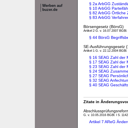
§ 2a ArbGG Zuständi
Werben auf
§ 10 ArbGG Parteifäh
buzer.de
§ 82 ArbGG Örtliche 
§ 83 ArbGG Verfahre
Börsengesetz (BörsG)
Artikel 2 G. v. 16.07.2007 BGBl.
§ 44 BörsG Begriffs
SE-Ausführungsgesetz 
Artikel 1 G. v. 22.12.2004 BGBl.
§ 16 SEAG Zahl der M
§ 17 SEAG Zahl der 
§ 23 SEAG Zahl der M
§ 24 SEAG Zusammen
§ 27 SEAG Persönlich
§ 32 SEAG Anfechtung
§ 40 SEAG Geschäfts
Zitate in Änderungsvor
Abschlussprüfungsrefo
G. v. 10.05.2016 BGBl. I S. 1142
Artikel 7 AReG Ände