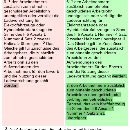
6.
1
den Arbeitnehmern
6.
1
den Arbeitnehmern
zusätzlich zum ohnehin
zusätzlich zum ohnehin
geschuldeten Arbeitslohn
geschuldeten Arbeitslohn
unentgeltlich oder verbilligt die
unentgeltlich oder verbilligt die
Ladevorrichtung für
Ladevorrichtung für
Elektrofahrzeuge oder
Elektrofahrzeuge oder
Hybridelektrofahrzeuge im
Hybridelektrofahrzeuge im Sinne
Sinne des § 6 Absatz 1
des § 6 Absatz 1 Nummer 4 Satz
Nummer 4 Satz 2 zweiter
2 zweiter Halbsatz übereignet.
2
Halbsatz übereignet.
2
Das
Das Gleiche gilt für Zuschüsse
Gleiche gilt für Zuschüsse des
des Arbeitgebers, die zusätzlich
Arbeitgebers, die zusätzlich
zum ohnehin geschuldeten
zum ohnehin geschuldeten
Arbeitslohn zu den
Arbeitslohn zu den
Aufwendungen des
Aufwendungen des
Arbeitnehmers für den Erwerb
Arbeitnehmers für den Erwerb
und die Nutzung dieser
und die Nutzung dieser
Ladevorrichtung gezahlt
werden,
Ladevorrichtung gezahlt
werden.
7. den Arbeitnehmern zusätzlich
zum ohnehin geschuldeten
Arbeitslohn unentgeltlich oder
verbilligt ein betriebliches
Fahrrad, das kein Kraftfahrzeug
im Sinne des § 6 Absatz 1
Nummer 4 Satz 2 ist,
übereignet.
2
Der Arbeitgeber kann die Lohnsteuer mit folgenden