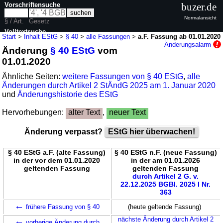
Vorschriftensuche
buzer.de
Normalansicht
§ / Art.
Gesetz
Volltextsuche
Start
>
Inhalt EStG
>
§ 40
>
alle Fassungen
>
a.F. Fassung ab 01.01.2020
Änderungsalarm
Änderung
§ 40 EStG
vom
nur in EStG
01.01.2020
Ähnliche Seiten:
weitere Fassungen von § 40 EStG
,
alle
Änderungen durch Artikel 2 StÄndG 2025 am 1. Januar 2020
und
Änderungshistorie des EStG
Hervorhebungen:
alter Text
,
neuer Text
Änderung verpasst?
EStG hier überwachen!
§ 40 EStG a.F. (alte Fassung)
§ 40 EStG n.F. (neue Fassung)
in der vor dem 01.01.2020
in der am 01.01.2026
geltenden Fassung
geltenden Fassung
durch Artikel 2 G. v.
22.12.2025 BGBl. 2025 I Nr.
363
←
frühere Fassung von § 40
(heute geltende Fassung)
←
nächste Änderung durch Artikel 2
vorherige Änderung durch