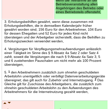
wenn die Teilnahme an der
Betriebsveranstaltung allen
Angehörigen des Betriebs oder
eines Betriebsteils offensteht,
3. Erholungsbeihilfen gewährt, wenn diese zusammen mit
Erholungsbeihilfen, die in demselben Kalenderjahr früher
gewährt worden sind, 156 Euro für den Arbeitnehmer, 104 Euro
für dessen Ehegatten und 52 Euro für jedes Kind nicht
übersteigen und der Arbeitgeber sicherstellt, dass die Beihilfen zu
Erholungszwecken verwendet werden,
4. Vergütungen für Verpflegungsmehraufwendungen anlässlich
einer Tätigkeit im Sinne des § 9 Absatz 4a Satz 2 oder Satz 4
zahlt, soweit die Vergütungen die nach § 9 Absatz 4a Satz 3, 5
und 6 zustehenden Pauschalen um nicht mehr als 100 Prozent
übersteigen,
5.
1
den Arbeitnehmern zusätzlich zum ohnehin geschuldeten
Arbeitslohn unentgeltlich oder verbilligt Datenverarbeitungsgeräte
übereignet; das gilt auch für Zubehör und Internetzugang.
2
Das
Gleiche gilt für Zuschüsse des Arbeitgebers, die zusätzlich zum
ohnehin geschuldeten Arbeitslohn zu den Aufwendungen des
Arbeitnehmers für die Internetnutzung gezahlt werden,