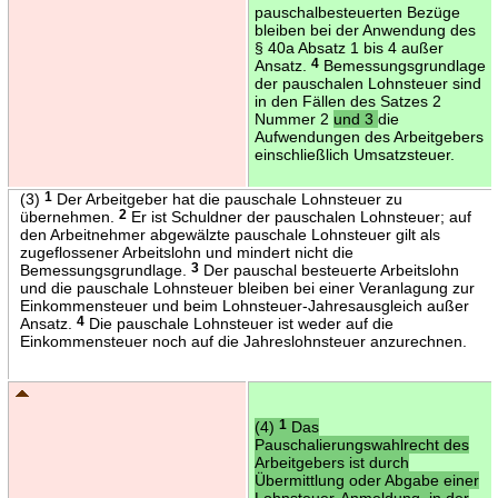
pauschalbesteuerten Bezüge
bleiben bei der Anwendung des
§ 40a Absatz 1 bis 4 außer
Ansatz.
4
Bemessungsgrundlage
der pauschalen Lohnsteuer sind
in den Fällen des Satzes 2
Nummer 2
und 3
die
Aufwendungen des Arbeitgebers
einschließlich Umsatzsteuer.
(3)
1
Der Arbeitgeber hat die pauschale Lohnsteuer zu
übernehmen.
2
Er ist Schuldner der pauschalen Lohnsteuer; auf
den Arbeitnehmer abgewälzte pauschale Lohnsteuer gilt als
zugeflossener Arbeitslohn und mindert nicht die
Bemessungsgrundlage.
3
Der pauschal besteuerte Arbeitslohn
und die pauschale Lohnsteuer bleiben bei einer Veranlagung zur
Einkommensteuer und beim Lohnsteuer-Jahresausgleich außer
Ansatz.
4
Die pauschale Lohnsteuer ist weder auf die
Einkommensteuer noch auf die Jahreslohnsteuer anzurechnen.
(4)
1
Das
Pauschalierungswahlrecht des
Arbeitgebers ist durch
Übermittlung oder Abgabe einer
Lohnsteuer-Anmeldung, in der