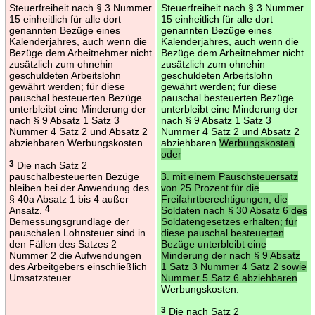
Steuerfreiheit nach § 3 Nummer
Steuerfreiheit nach § 3 Nummer
15 einheitlich für alle dort
15 einheitlich für alle dort
genannten Bezüge eines
genannten Bezüge eines
Kalenderjahres, auch wenn die
Kalenderjahres, auch wenn die
Bezüge dem Arbeitnehmer nicht
Bezüge dem Arbeitnehmer nicht
zusätzlich zum ohnehin
zusätzlich zum ohnehin
geschuldeten Arbeitslohn
geschuldeten Arbeitslohn
gewährt werden; für diese
gewährt werden; für diese
pauschal besteuerten Bezüge
pauschal besteuerten Bezüge
unterbleibt eine Minderung der
unterbleibt eine Minderung der
nach § 9 Absatz 1 Satz 3
nach § 9 Absatz 1 Satz 3
Nummer 4 Satz 2 und Absatz 2
Nummer 4 Satz 2 und Absatz 2
abziehbaren Werbungskosten.
abziehbaren
Werbungskosten
oder
3
Die nach Satz 2
pauschalbesteuerten Bezüge
3. mit einem Pauschsteuersatz
bleiben bei der Anwendung des
von 25 Prozent für die
§ 40a Absatz 1 bis 4 außer
Freifahrtberechtigungen, die
Ansatz.
4
Soldaten nach § 30 Absatz 6 des
Bemessungsgrundlage der
Soldatengesetzes erhalten; für
pauschalen Lohnsteuer sind in
diese pauschal besteuerten
den Fällen des Satzes 2
Bezüge unterbleibt eine
Nummer 2 die Aufwendungen
Minderung der nach § 9 Absatz
des Arbeitgebers einschließlich
1 Satz 3 Nummer 4 Satz 2 sowie
Umsatzsteuer.
Nummer 5 Satz 6 abziehbaren
Werbungskosten.
3
Die nach Satz 2