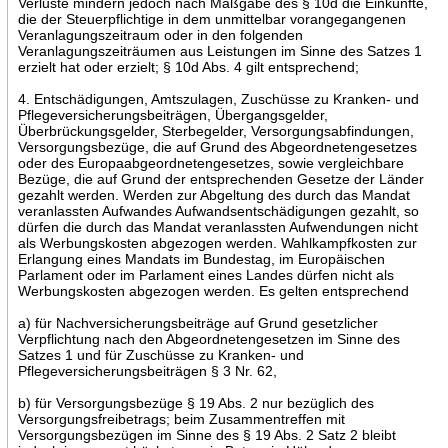
Verluste mindern jedoch nach Maßgabe des § 10d die Einkünfte,
die der Steuerpflichtige in dem unmittelbar vorangegangenen
Veranlagungszeitraum oder in den folgenden
Veranlagungszeiträumen aus Leistungen im Sinne des Satzes 1
erzielt hat oder erzielt; § 10d Abs. 4 gilt entsprechend;
4. Entschädigungen, Amtszulagen, Zuschüsse zu Kranken- und
Pflegeversicherungsbeiträgen, Übergangsgelder,
Überbrückungsgelder, Sterbegelder, Versorgungsabfindungen,
Versorgungsbezüge, die auf Grund des Abgeordnetengesetzes
oder des Europaabgeordnetengesetzes, sowie vergleichbare
Bezüge, die auf Grund der entsprechenden Gesetze der Länder
gezahlt werden. Werden zur Abgeltung des durch das Mandat
veranlassten Aufwandes Aufwandsentschädigungen gezahlt, so
dürfen die durch das Mandat veranlassten Aufwendungen nicht
als Werbungskosten abgezogen werden. Wahlkampfkosten zur
Erlangung eines Mandats im Bundestag, im Europäischen
Parlament oder im Parlament eines Landes dürfen nicht als
Werbungskosten abgezogen werden. Es gelten entsprechend
a) für Nachversicherungsbeiträge auf Grund gesetzlicher
Verpflichtung nach den Abgeordnetengesetzen im Sinne des
Satzes 1 und für Zuschüsse zu Kranken- und
Pflegeversicherungsbeiträgen § 3 Nr. 62,
b) für Versorgungsbezüge § 19 Abs. 2 nur bezüglich des
Versorgungsfreibetrags; beim Zusammentreffen mit
Versorgungsbezügen im Sinne des § 19 Abs. 2 Satz 2 bleibt