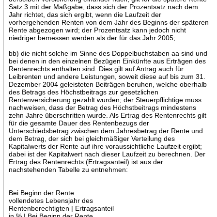
Satz 3 mit der Maßgabe, dass sich der Prozentsatz nach dem
Jahr richtet, das sich ergibt, wenn die Laufzeit der
vorhergehenden Renten von dem Jahr des Beginns der späteren
Rente abgezogen wird; der Prozentsatz kann jedoch nicht
niedriger bemessen werden als der für das Jahr 2005;
bb) die nicht solche im Sinne des Doppelbuchstaben aa sind und
bei denen in den einzelnen Bezügen Einkünfte aus Erträgen des
Rentenrechts enthalten sind. Dies gilt auf Antrag auch für
Leibrenten und andere Leistungen, soweit diese auf bis zum 31.
Dezember 2004 geleisteten Beiträgen beruhen, welche oberhalb
des Betrags des Höchstbeitrags zur gesetzlichen
Rentenversicherung gezahlt wurden; der Steuerpflichtige muss
nachweisen, dass der Betrag des Höchstbeitrags mindestens
zehn Jahre überschritten wurde. Als Ertrag des Rentenrechts gilt
für die gesamte Dauer des Rentenbezugs der
Unterschiedsbetrag zwischen dem Jahresbetrag der Rente und
dem Betrag, der sich bei gleichmäßiger Verteilung des
Kapitalwerts der Rente auf ihre voraussichtliche Laufzeit ergibt;
dabei ist der Kapitalwert nach dieser Laufzeit zu berechnen. Der
Ertrag des Rentenrechts (Ertragsanteil) ist aus der
nachstehenden Tabelle zu entnehmen:
Bei Beginn der Rente
vollendetes Lebensjahr des
Rentenberechtigten | Ertragsanteil
in % | Bei Beginn der Rente