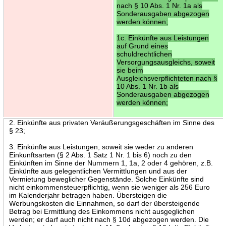
nach § 10 Abs. 1 Nr. 1a als
Sonderausgaben abgezogen
werden können;
1c. Einkünfte aus Leistungen
auf Grund eines
schuldrechtlichen
Versorgungsausgleichs, soweit
sie beim
Ausgleichsverpflichteten nach §
10 Abs. 1 Nr. 1b als
Sonderausgaben abgezogen
werden können;
2. Einkünfte aus privaten Veräußerungsgeschäften im Sinne des
§ 23;
3. Einkünfte aus Leistungen, soweit sie weder zu anderen
Einkunftsarten (§ 2 Abs. 1 Satz 1 Nr. 1 bis 6) noch zu den
Einkünften im Sinne der Nummern 1, 1a, 2 oder 4 gehören, z.B.
Einkünfte aus gelegentlichen Vermittlungen und aus der
Vermietung beweglicher Gegenstände. Solche Einkünfte sind
nicht einkommensteuerpflichtig, wenn sie weniger als 256 Euro
im Kalenderjahr betragen haben. Übersteigen die
Werbungskosten die Einnahmen, so darf der übersteigende
Betrag bei Ermittlung des Einkommens nicht ausgeglichen
werden; er darf auch nicht nach § 10d abgezogen werden. Die