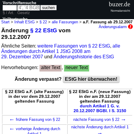
Vorschriftensuche
buzer.de
Normalansicht
§ / Art.
Gesetz
Volltextsuche
Start
>
Inhalt EStG
>
§ 22
>
alle Fassungen
>
a.F. Fassung ab 29.12.2007
Änderungsalarm
Änderung
§ 22 EStG
vom
nur in EStG
29.12.2007
Ähnliche Seiten:
weitere Fassungen von § 22 EStG
,
alle
Änderungen durch Artikel 1 JStG 2008 am
29. Dezember 2007
und
Änderungshistorie des EStG
Hervorhebungen:
alter Text
,
neuer Text
Änderung verpasst?
EStG hier überwachen!
§ 22 EStG a.F. (alte Fassung)
§ 22 EStG n.F. (neue Fassung)
in der vor dem 29.12.2007
in der am 29.12.2007
geltenden Fassung
geltenden Fassung
durch Artikel 1 G. v.
20.12.2007 BGBl. I S. 3150
←
→
frühere Fassung von § 22
nächste Fassung von § 22
←
nächste Änderung durch Artikel 1
vorherige Änderung durch
→
Artikel 1