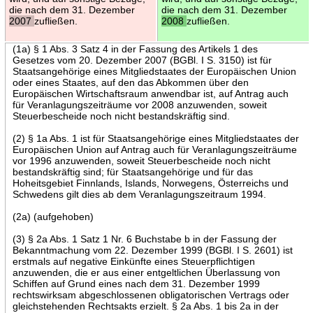
die nach dem 31. Dezember
die nach dem 31. Dezember
2007
zufließen.
2008
zufließen.
(1a) § 1 Abs. 3 Satz 4 in der Fassung des Artikels 1 des
Gesetzes vom 20. Dezember 2007 (BGBl. I S. 3150) ist für
Staatsangehörige eines Mitgliedstaates der Europäischen Union
oder eines Staates, auf den das Abkommen über den
Europäischen Wirtschaftsraum anwendbar ist, auf Antrag auch
für Veranlagungszeiträume vor 2008 anzuwenden, soweit
Steuerbescheide noch nicht bestandskräftig sind.
(2) § 1a Abs. 1 ist für Staatsangehörige eines Mitgliedstaates der
Europäischen Union auf Antrag auch für Veranlagungszeiträume
vor 1996 anzuwenden, soweit Steuerbescheide noch nicht
bestandskräftig sind; für Staatsangehörige und für das
Hoheitsgebiet Finnlands, Islands, Norwegens, Österreichs und
Schwedens gilt dies ab dem Veranlagungszeitraum 1994.
(2a) (aufgehoben)
(3) § 2a Abs. 1 Satz 1 Nr. 6 Buchstabe b in der Fassung der
Bekanntmachung vom 22. Dezember 1999 (BGBl. I S. 2601) ist
erstmals auf negative Einkünfte eines Steuerpflichtigen
anzuwenden, die er aus einer entgeltlichen Überlassung von
Schiffen auf Grund eines nach dem 31. Dezember 1999
rechtswirksam abgeschlossenen obligatorischen Vertrags oder
gleichstehenden Rechtsakts erzielt. § 2a Abs. 1 bis 2a in der