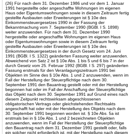
(26) Für nach dem 31. Dezember 1986 und vor dem 1. Januar
1991 hergestellte oder angeschaffte Wohnungen im eigenen
Haus oder Eigentumswohnungen sowie in diesem Zeitraum fertig
gestellte Ausbauten oder Erweiterungen ist § 10e des
Einkommensteuergesetzes 1990 in der Fassung der
Bekanntmachung vom 7. September 1990 (BGBl. I S. 1898)
weiter anzuwenden. Für nach dem 31. Dezember 1990
hergestellte oder angeschaffte Wohnungen im eigenen Haus
oder Eigentumswohnungen sowie in diesem Zeitraum fertig
gestellte Ausbauten oder Erweiterungen ist § 10e des
Einkommensteuergesetzes in der durch Gesetz vom 24. Juni
1991 (BGBl. I S. 1322) geänderten Fassung weiter anzuwenden.
Abweichend von Satz 2 ist § 10e Abs. 1 bis 5 und 6 bis 7 in der
durch Gesetz vom 25. Februar 1992 (BGBl. I S. 297) geänderten
Fassung erstmals für den Veranlagungszeitraum 1991 bei
Objekten im Sinne des § 10e Abs. 1 und 2 anzuwenden, wenn im
Fall der Herstellung der Steuerpflichtige nach dem 30.
September 1991 den Bauantrag gestellt oder mit der Herstellung
begonnen hat oder im Fall der Anschaffung der Steuerpflichtige
das Objekt nach dem 30. September 1991 auf Grund eines nach
diesem Zeitpunkt rechtswirksam abgeschlossenen
obligatorischen Vertrags oder gleichstehenden Rechtsakts
angeschafft hat oder mit der Herstellung des Objekts nach dem
30. September 1991 begonnen worden ist. § 10e Abs. 5a ist
erstmals bei in § 10e Abs. 1 und 2 bezeichneten Objekten
anzuwenden, wenn im Fall der Herstellung der Steuerpflichtige
den Bauantrag nach dem 31. Dezember 1991 gestellt oder, falls
ein solcher nicht erforderlich ist, mit der Herstellung nach diesem