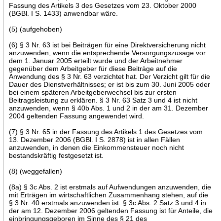
Fassung des Artikels 3 des Gesetzes vom 23. Oktober 2000
(BGBl. I S. 1433) anwendbar wäre.
(5) (aufgehoben)
(6) § 3 Nr. 63 ist bei Beiträgen für eine Direktversicherung nicht
anzuwenden, wenn die entsprechende Versorgungszusage vor
dem 1. Januar 2005 erteilt wurde und der Arbeitnehmer
gegenüber dem Arbeitgeber für diese Beiträge auf die
Anwendung des § 3 Nr. 63 verzichtet hat. Der Verzicht gilt für die
Dauer des Dienstverhältnisses; er ist bis zum 30. Juni 2005 oder
bei einem späteren Arbeitgeberwechsel bis zur ersten
Beitragsleistung zu erklären. § 3 Nr. 63 Satz 3 und 4 ist nicht
anzuwenden, wenn § 40b Abs. 1 und 2 in der am 31. Dezember
2004 geltenden Fassung angewendet wird.
(7) § 3 Nr. 65 in der Fassung des Artikels 1 des Gesetzes vom
13. Dezember 2006 (BGBl. I S. 2878) ist in allen Fällen
anzuwenden, in denen die Einkommensteuer noch nicht
bestandskräftig festgesetzt ist.
(8) (weggefallen)
(8a) § 3c Abs. 2 ist erstmals auf Aufwendungen anzuwenden, die
mit Erträgen im wirtschaftlichen Zusammenhang stehen, auf die
§ 3 Nr. 40 erstmals anzuwenden ist. § 3c Abs. 2 Satz 3 und 4 in
der am 12. Dezember 2006 geltenden Fassung ist für Anteile, die
einbringungsgeboren im Sinne des § 21 des