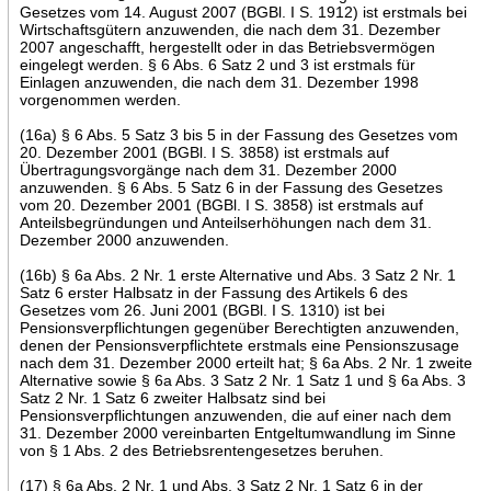
Gesetzes vom 14. August 2007 (BGBl. I S. 1912) ist erstmals bei
Wirtschaftsgütern anzuwenden, die nach dem 31. Dezember
2007 angeschafft, hergestellt oder in das Betriebsvermögen
eingelegt werden. § 6 Abs. 6 Satz 2 und 3 ist erstmals für
Einlagen anzuwenden, die nach dem 31. Dezember 1998
vorgenommen werden.
(16a) § 6 Abs. 5 Satz 3 bis 5 in der Fassung des Gesetzes vom
20. Dezember 2001 (BGBl. I S. 3858) ist erstmals auf
Übertragungsvorgänge nach dem 31. Dezember 2000
anzuwenden. § 6 Abs. 5 Satz 6 in der Fassung des Gesetzes
vom 20. Dezember 2001 (BGBl. I S. 3858) ist erstmals auf
Anteilsbegründungen und Anteilserhöhungen nach dem 31.
Dezember 2000 anzuwenden.
(16b) § 6a Abs. 2 Nr. 1 erste Alternative und Abs. 3 Satz 2 Nr. 1
Satz 6 erster Halbsatz in der Fassung des Artikels 6 des
Gesetzes vom 26. Juni 2001 (BGBl. I S. 1310) ist bei
Pensionsverpflichtungen gegenüber Berechtigten anzuwenden,
denen der Pensionsverpflichtete erstmals eine Pensionszusage
nach dem 31. Dezember 2000 erteilt hat; § 6a Abs. 2 Nr. 1 zweite
Alternative sowie § 6a Abs. 3 Satz 2 Nr. 1 Satz 1 und § 6a Abs. 3
Satz 2 Nr. 1 Satz 6 zweiter Halbsatz sind bei
Pensionsverpflichtungen anzuwenden, die auf einer nach dem
31. Dezember 2000 vereinbarten Entgeltumwandlung im Sinne
von § 1 Abs. 2 des Betriebsrentengesetzes beruhen.
(17) § 6a Abs. 2 Nr. 1 und Abs. 3 Satz 2 Nr. 1 Satz 6 in der