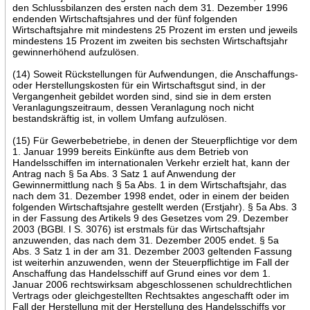
den Schlussbilanzen des ersten nach dem 31. Dezember 1996
endenden Wirtschaftsjahres und der fünf folgenden
Wirtschaftsjahre mit mindestens 25 Prozent im ersten und jeweils
mindestens 15 Prozent im zweiten bis sechsten Wirtschaftsjahr
gewinnerhöhend aufzulösen.
(14) Soweit Rückstellungen für Aufwendungen, die Anschaffungs-
oder Herstellungskosten für ein Wirtschaftsgut sind, in der
Vergangenheit gebildet worden sind, sind sie in dem ersten
Veranlagungszeitraum, dessen Veranlagung noch nicht
bestandskräftig ist, in vollem Umfang aufzulösen.
(15) Für Gewerbebetriebe, in denen der Steuerpflichtige vor dem
1. Januar 1999 bereits Einkünfte aus dem Betrieb von
Handelsschiffen im internationalen Verkehr erzielt hat, kann der
Antrag nach § 5a Abs. 3 Satz 1 auf Anwendung der
Gewinnermittlung nach § 5a Abs. 1 in dem Wirtschaftsjahr, das
nach dem 31. Dezember 1998 endet, oder in einem der beiden
folgenden Wirtschaftsjahre gestellt werden (Erstjahr). § 5a Abs. 3
in der Fassung des Artikels 9 des Gesetzes vom 29. Dezember
2003 (BGBl. I S. 3076) ist erstmals für das Wirtschaftsjahr
anzuwenden, das nach dem 31. Dezember 2005 endet. § 5a
Abs. 3 Satz 1 in der am 31. Dezember 2003 geltenden Fassung
ist weiterhin anzuwenden, wenn der Steuerpflichtige im Fall der
Anschaffung das Handelsschiff auf Grund eines vor dem 1.
Januar 2006 rechtswirksam abgeschlossenen schuldrechtlichen
Vertrags oder gleichgestellten Rechtsaktes angeschafft oder im
Fall der Herstellung mit der Herstellung des Handelsschiffs vor