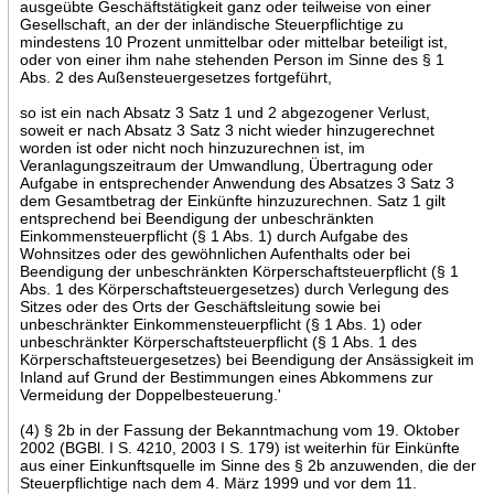
ausgeübte Geschäftstätigkeit ganz oder teilweise von einer
Gesellschaft, an der der inländische Steuerpflichtige zu
mindestens 10 Prozent unmittelbar oder mittelbar beteiligt ist,
oder von einer ihm nahe stehenden Person im Sinne des § 1
Abs. 2 des Außensteuergesetzes fortgeführt,
so ist ein nach Absatz 3 Satz 1 und 2 abgezogener Verlust,
soweit er nach Absatz 3 Satz 3 nicht wieder hinzugerechnet
worden ist oder nicht noch hinzuzurechnen ist, im
Veranlagungszeitraum der Umwandlung, Übertragung oder
Aufgabe in entsprechender Anwendung des Absatzes 3 Satz 3
dem Gesamtbetrag der Einkünfte hinzuzurechnen. Satz 1 gilt
entsprechend bei Beendigung der unbeschränkten
Einkommensteuerpflicht (§ 1 Abs. 1) durch Aufgabe des
Wohnsitzes oder des gewöhnlichen Aufenthalts oder bei
Beendigung der unbeschränkten Körperschaftsteuerpflicht (§ 1
Abs. 1 des Körperschaftsteuergesetzes) durch Verlegung des
Sitzes oder des Orts der Geschäftsleitung sowie bei
unbeschränkter Einkommensteuerpflicht (§ 1 Abs. 1) oder
unbeschränkter Körperschaftsteuerpflicht (§ 1 Abs. 1 des
Körperschaftsteuergesetzes) bei Beendigung der Ansässigkeit im
Inland auf Grund der Bestimmungen eines Abkommens zur
Vermeidung der Doppelbesteuerung.'
(4) § 2b in der Fassung der Bekanntmachung vom 19. Oktober
2002 (BGBl. I S. 4210, 2003 I S. 179) ist weiterhin für Einkünfte
aus einer Einkunftsquelle im Sinne des § 2b anzuwenden, die der
Steuerpflichtige nach dem 4. März 1999 und vor dem 11.