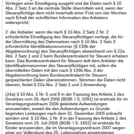
Vorliegen einer Einwilligung ausgeht und die Daten nach § 10
Abs. 2 Satz 3 an die zentrale Stelle übermitteln wird, wenn der
Steuerpflichtige dem nicht innerhalb einer Frist von vier Wochen
nach Erhalt der schriftlichen Information des Anbieters
widerspricht;
2. der Anbieter, wenn die nach § 10 Abs. 2 Satz 2 Nr. 2
erforderliche Einwilligung des Steuerpflichtigen vorliegt, die für
die Übermittlung des Datensatzes nach § 10 Abs. 2 Satz 3
erforderliche Identifikationsnummer (§ 139b der
Abgabenordnung) des Steuerpflichtigen abweichend von § 22a
Abs. 2 Satz 1 und 2 beim Bundeszentralamt für Steuern erheben
kann. Das Bundeszentralamt für Steuern teilt dem Anbieter die
Identifikationsnummer des Steuerpflichtigen mit, sofern die
übermittelten Daten mit den nach § 139b Abs. 3 der
Abgabenordnung beim Bundeszentralamt für Steuern
gespeicherten Daten übereinstimmen. Stimmen die Daten nicht
überein, findet § 22a Abs. 2 Satz 1 und 2 Anwendung.
(24a) § 10 Abs. 1 Nr. 5 und 8 in der Fassung des Artikels 1 des
Gesetzes vom 26. April 2006 (BGBl. I S. 1091) ist erstmals für im
Veranlagungszeitraum 2006 geleistete Aufwendungen
anzuwenden, soweit die den Aufwendungen zu Grunde
liegenden Leistungen nach dem 31. Dezember 2005 erbracht
worden sind. § 10 Abs. 1 Nr. 8 in der Fassung des Artikels 1 des
Gesetzes vom 19. Juli 2006 (BGBl. I S. 1652) ist erstmals für
Kinder anzuwenden, die im Veranlagungszeitraum 2007 wegen
einer vor Vollendung des 25. Lebensjahres eingetretenen