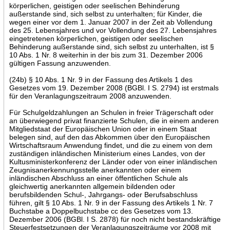
körperlichen, geistigen oder seelischen Behinderung
außerstande sind, sich selbst zu unterhalten; für Kinder, die
wegen einer vor dem 1. Januar 2007 in der Zeit ab Vollendung
des 25. Lebensjahres und vor Vollendung des 27. Lebensjahres
eingetretenen körperlichen, geistigen oder seelischen
Behinderung außerstande sind, sich selbst zu unterhalten, ist §
10 Abs. 1 Nr. 8 weiterhin in der bis zum 31. Dezember 2006
gültigen Fassung anzuwenden.
(24b) § 10 Abs. 1 Nr. 9 in der Fassung des Artikels 1 des
Gesetzes vom 19. Dezember 2008 (BGBl. I S. 2794) ist erstmals
für den Veranlagungszeitraum 2008 anzuwenden.
Für Schulgeldzahlungen an Schulen in freier Trägerschaft oder
an überwiegend privat finanzierte Schulen, die in einem anderen
Mitgliedstaat der Europäischen Union oder in einem Staat
belegen sind, auf den das Abkommen über den Europäischen
Wirtschaftsraum Anwendung findet, und die zu einem von dem
zuständigen inländischen Ministerium eines Landes, von der
Kultusministerkonferenz der Länder oder von einer inländischen
Zeugnisanerkennungsstelle anerkannten oder einem
inländischen Abschluss an einer öffentlichen Schule als
gleichwertig anerkannten allgemein bildenden oder
berufsbildenden Schul-, Jahrgangs- oder Berufsabschluss
führen, gilt § 10 Abs. 1 Nr. 9 in der Fassung des Artikels 1 Nr. 7
Buchstabe a Doppelbuchstabe cc des Gesetzes vom 13.
Dezember 2006 (BGBl. I S. 2878) für noch nicht bestandskräftige
Steuerfestsetzungen der Veranlagungszeiträume vor 2008 mit