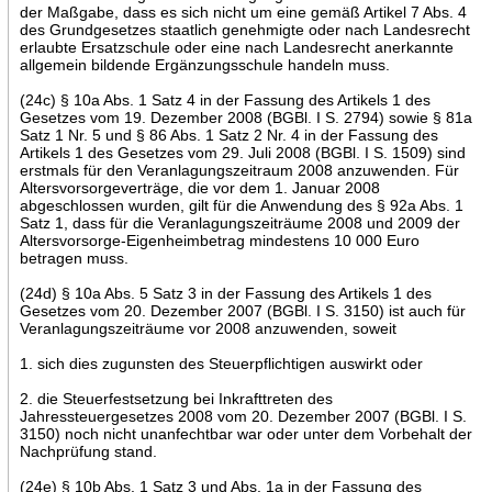
der Maßgabe, dass es sich nicht um eine gemäß Artikel 7 Abs. 4
des Grundgesetzes staatlich genehmigte oder nach Landesrecht
erlaubte Ersatzschule oder eine nach Landesrecht anerkannte
allgemein bildende Ergänzungsschule handeln muss.
(24c) § 10a Abs. 1 Satz 4 in der Fassung des Artikels 1 des
Gesetzes vom 19. Dezember 2008 (BGBl. I S. 2794) sowie § 81a
Satz 1 Nr. 5 und § 86 Abs. 1 Satz 2 Nr. 4 in der Fassung des
Artikels 1 des Gesetzes vom 29. Juli 2008 (BGBl. I S. 1509) sind
erstmals für den Veranlagungszeitraum 2008 anzuwenden. Für
Altersvorsorgeverträge, die vor dem 1. Januar 2008
abgeschlossen wurden, gilt für die Anwendung des § 92a Abs. 1
Satz 1, dass für die Veranlagungszeiträume 2008 und 2009 der
Altersvorsorge-Eigenheimbetrag mindestens 10 000 Euro
betragen muss.
(24d) § 10a Abs. 5 Satz 3 in der Fassung des Artikels 1 des
Gesetzes vom 20. Dezember 2007 (BGBl. I S. 3150) ist auch für
Veranlagungszeiträume vor 2008 anzuwenden, soweit
1. sich dies zugunsten des Steuerpflichtigen auswirkt oder
2. die Steuerfestsetzung bei Inkrafttreten des
Jahressteuergesetzes 2008 vom 20. Dezember 2007 (BGBl. I S.
3150) noch nicht unanfechtbar war oder unter dem Vorbehalt der
Nachprüfung stand.
(24e) § 10b Abs. 1 Satz 3 und Abs. 1a in der Fassung des