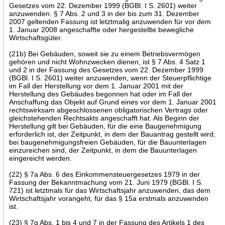
Gesetzes vom 22. Dezember 1999 (BGBl. I S. 2601) weiter
anzuwenden. § 7 Abs. 2 und 3 in der bis zum 31. Dezember
2007 geltenden Fassung ist letztmalig anzuwenden für vor dem
1. Januar 2008 angeschaffte oder hergestellte bewegliche
Wirtschaftsgüter.
(21b) Bei Gebäuden, soweit sie zu einem Betriebsvermögen
gehören und nicht Wohnzwecken dienen, ist § 7 Abs. 4 Satz 1
und 2 in der Fassung des Gesetzes vom 22. Dezember 1999
(BGBl. I S. 2601) weiter anzuwenden, wenn der Steuerpflichtige
im Fall der Herstellung vor dem 1. Januar 2001 mit der
Herstellung des Gebäudes begonnen hat oder im Fall der
Anschaffung das Objekt auf Grund eines vor dem 1. Januar 2001
rechtswirksam abgeschlossenen obligatorischen Vertrags oder
gleichstehenden Rechtsakts angeschafft hat. Als Beginn der
Herstellung gilt bei Gebäuden, für die eine Baugenehmigung
erforderlich ist, der Zeitpunkt, in dem der Bauantrag gestellt wird;
bei baugenehmigungsfreien Gebäuden, für die Bauunterlagen
einzureichen sind, der Zeitpunkt, in dem die Bauunterlagen
eingereicht werden.
(22) § 7a Abs. 6 des Einkommensteuergesetzes 1979 in der
Fassung der Bekanntmachung vom 21. Juni 1979 (BGBl. I S.
721) ist letztmals für das Wirtschaftsjahr anzuwenden, das dem
Wirtschaftsjahr vorangeht, für das § 15a erstmals anzuwenden
ist.
(23) § 7g Abs. 1 bis 4 und 7 in der Fassung des Artikels 1 des