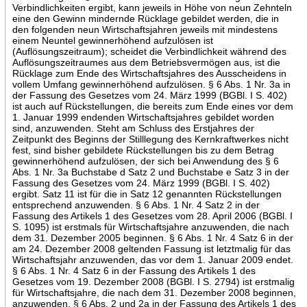
Verbindlichkeiten ergibt, kann jeweils in Höhe von neun Zehnteln
eine den Gewinn mindernde Rücklage gebildet werden, die in
den folgenden neun Wirtschaftsjahren jeweils mit mindestens
einem Neuntel gewinnerhöhend aufzulösen ist
(Auflösungszeitraum); scheidet die Verbindlichkeit während des
Auflösungszeitraumes aus dem Betriebsvermögen aus, ist die
Rücklage zum Ende des Wirtschaftsjahres des Ausscheidens in
vollem Umfang gewinnerhöhend aufzulösen. § 6 Abs. 1 Nr. 3a in
der Fassung des Gesetzes vom 24. März 1999 (BGBl. I S. 402)
ist auch auf Rückstellungen, die bereits zum Ende eines vor dem
1. Januar 1999 endenden Wirtschaftsjahres gebildet worden
sind, anzuwenden. Steht am Schluss des Erstjahres der
Zeitpunkt des Beginns der Stilllegung des Kernkraftwerkes nicht
fest, sind bisher gebildete Rückstellungen bis zu dem Betrag
gewinnerhöhend aufzulösen, der sich bei Anwendung des § 6
Abs. 1 Nr. 3a Buchstabe d Satz 2 und Buchstabe e Satz 3 in der
Fassung des Gesetzes vom 24. März 1999 (BGBl. I S. 402)
ergibt. Satz 11 ist für die in Satz 12 genannten Rückstellungen
entsprechend anzuwenden. § 6 Abs. 1 Nr. 4 Satz 2 in der
Fassung des Artikels 1 des Gesetzes vom 28. April 2006 (BGBl. I
S. 1095) ist erstmals für Wirtschaftsjahre anzuwenden, die nach
dem 31. Dezember 2005 beginnen. § 6 Abs. 1 Nr. 4 Satz 6 in der
am 24. Dezember 2008 geltenden Fassung ist letztmalig für das
Wirtschaftsjahr anzuwenden, das vor dem 1. Januar 2009 endet.
§ 6 Abs. 1 Nr. 4 Satz 6 in der Fassung des Artikels 1 des
Gesetzes vom 19. Dezember 2008 (BGBl. I S. 2794) ist erstmalig
für Wirtschaftsjahre, die nach dem 31. Dezember 2008 beginnen,
anzuwenden. § 6 Abs. 2 und 2a in der Fassung des Artikels 1 des