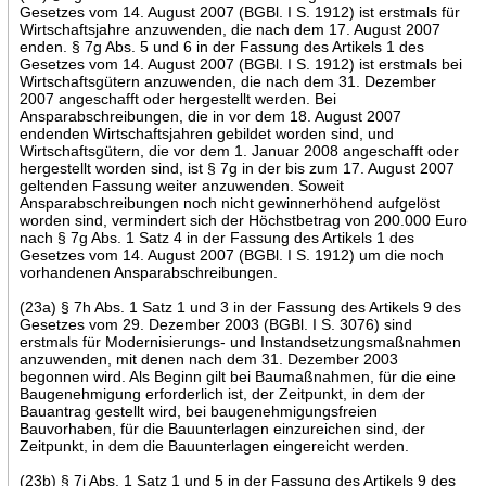
Gesetzes vom 14. August 2007 (BGBl. I S. 1912) ist erstmals für
Wirtschaftsjahre anzuwenden, die nach dem 17. August 2007
enden. § 7g Abs. 5 und 6 in der Fassung des Artikels 1 des
Gesetzes vom 14. August 2007 (BGBl. I S. 1912) ist erstmals bei
Wirtschaftsgütern anzuwenden, die nach dem 31. Dezember
2007 angeschafft oder hergestellt werden. Bei
Ansparabschreibungen, die in vor dem 18. August 2007
endenden Wirtschaftsjahren gebildet worden sind, und
Wirtschaftsgütern, die vor dem 1. Januar 2008 angeschafft oder
hergestellt worden sind, ist § 7g in der bis zum 17. August 2007
geltenden Fassung weiter anzuwenden. Soweit
Ansparabschreibungen noch nicht gewinnerhöhend aufgelöst
worden sind, vermindert sich der Höchstbetrag von 200.000 Euro
nach § 7g Abs. 1 Satz 4 in der Fassung des Artikels 1 des
Gesetzes vom 14. August 2007 (BGBl. I S. 1912) um die noch
vorhandenen Ansparabschreibungen.
(23a) § 7h Abs. 1 Satz 1 und 3 in der Fassung des Artikels 9 des
Gesetzes vom 29. Dezember 2003 (BGBl. I S. 3076) sind
erstmals für Modernisierungs- und Instandsetzungsmaßnahmen
anzuwenden, mit denen nach dem 31. Dezember 2003
begonnen wird. Als Beginn gilt bei Baumaßnahmen, für die eine
Baugenehmigung erforderlich ist, der Zeitpunkt, in dem der
Bauantrag gestellt wird, bei baugenehmigungsfreien
Bauvorhaben, für die Bauunterlagen einzureichen sind, der
Zeitpunkt, in dem die Bauunterlagen eingereicht werden.
(23b) § 7i Abs. 1 Satz 1 und 5 in der Fassung des Artikels 9 des