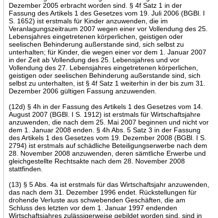
Dezember 2005 erbracht worden sind. § 4f Satz 1 in der
Fassung des Artikels 1 des Gesetzes vom 19. Juli 2006 (BGBl. I
S. 1652) ist erstmals für Kinder anzuwenden, die im
Veranlagungszeitraum 2007 wegen einer vor Vollendung des 25.
Lebensjahres eingetretenen körperlichen, geistigen oder
seelischen Behinderung außerstande sind, sich selbst zu
unterhalten; für Kinder, die wegen einer vor dem 1. Januar 2007
in der Zeit ab Vollendung des 25. Lebensjahres und vor
Vollendung des 27. Lebensjahres eingetretenen körperlichen,
geistigen oder seelischen Behinderung außerstande sind, sich
selbst zu unterhalten, ist § 4f Satz 1 weiterhin in der bis zum 31.
Dezember 2006 gültigen Fassung anzuwenden.
(12d) § 4h in der Fassung des Artikels 1 des Gesetzes vom 14.
August 2007 (BGBl. I S. 1912) ist erstmals für Wirtschaftsjahre
anzuwenden, die nach dem 25. Mai 2007 beginnen und nicht vor
dem 1. Januar 2008 enden. § 4h Abs. 5 Satz 3 in der Fassung
des Artikels 1 des Gesetzes vom 19. Dezember 2008 (BGBl. I S.
2794) ist erstmals auf schädliche Beteiligungserwerbe nach dem
28. November 2008 anzuwenden, deren sämtliche Erwerbe und
gleichgestellte Rechtsakte nach dem 28. November 2008
stattfinden.
(13) § 5 Abs. 4a ist erstmals für das Wirtschaftsjahr anzuwenden,
das nach dem 31. Dezember 1996 endet. Rückstellungen für
drohende Verluste aus schwebenden Geschäften, die am
Schluss des letzten vor dem 1. Januar 1997 endenden
Wirtschaftsjahres zulässigerweise gebildet worden sind, sind in