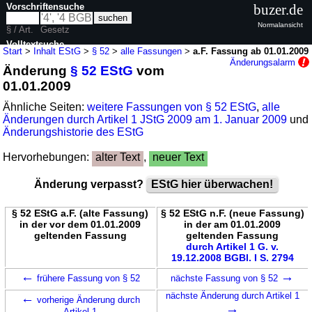
Vorschriftensuche
buzer.de
Normalansicht
§ / Art.
Gesetz
Volltextsuche
Start
>
Inhalt EStG
>
§ 52
>
alle Fassungen
>
a.F. Fassung ab 01.01.2009
Änderungsalarm
Änderung
§ 52 EStG
vom
nur in EStG
01.01.2009
Ähnliche Seiten:
weitere Fassungen von § 52 EStG
,
alle
Änderungen durch Artikel 1 JStG 2009 am 1. Januar 2009
und
Änderungshistorie des EStG
Hervorhebungen:
alter Text
,
neuer Text
Änderung verpasst?
EStG hier überwachen!
§ 52 EStG a.F. (alte Fassung)
§ 52 EStG n.F. (neue Fassung)
in der vor dem 01.01.2009
in der am 01.01.2009
geltenden Fassung
geltenden Fassung
durch Artikel 1 G. v.
19.12.2008 BGBl. I S. 2794
←
→
frühere Fassung von § 52
nächste Fassung von § 52
←
nächste Änderung durch Artikel 1
vorherige Änderung durch
→
Artikel 1