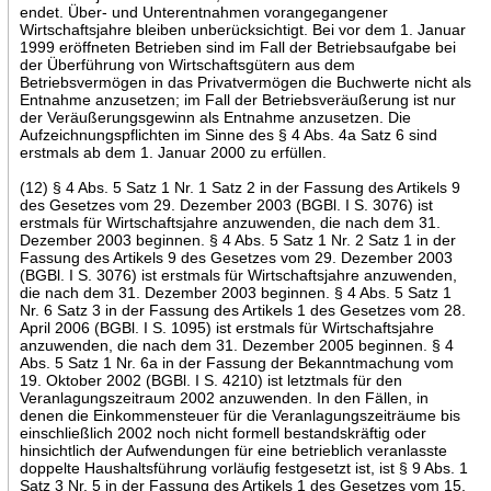
endet. Über- und Unterentnahmen vorangegangener
Wirtschaftsjahre bleiben unberücksichtigt. Bei vor dem 1. Januar
1999 eröffneten Betrieben sind im Fall der Betriebsaufgabe bei
der Überführung von Wirtschaftsgütern aus dem
Betriebsvermögen in das Privatvermögen die Buchwerte nicht als
Entnahme anzusetzen; im Fall der Betriebsveräußerung ist nur
der Veräußerungsgewinn als Entnahme anzusetzen. Die
Aufzeichnungspflichten im Sinne des § 4 Abs. 4a Satz 6 sind
erstmals ab dem 1. Januar 2000 zu erfüllen.
(12) § 4 Abs. 5 Satz 1 Nr. 1 Satz 2 in der Fassung des Artikels 9
des Gesetzes vom 29. Dezember 2003 (BGBl. I S. 3076) ist
erstmals für Wirtschaftsjahre anzuwenden, die nach dem 31.
Dezember 2003 beginnen. § 4 Abs. 5 Satz 1 Nr. 2 Satz 1 in der
Fassung des Artikels 9 des Gesetzes vom 29. Dezember 2003
(BGBl. I S. 3076) ist erstmals für Wirtschaftsjahre anzuwenden,
die nach dem 31. Dezember 2003 beginnen. § 4 Abs. 5 Satz 1
Nr. 6 Satz 3 in der Fassung des Artikels 1 des Gesetzes vom 28.
April 2006 (BGBl. I S. 1095) ist erstmals für Wirtschaftsjahre
anzuwenden, die nach dem 31. Dezember 2005 beginnen. § 4
Abs. 5 Satz 1 Nr. 6a in der Fassung der Bekanntmachung vom
19. Oktober 2002 (BGBl. I S. 4210) ist letztmals für den
Veranlagungszeitraum 2002 anzuwenden. In den Fällen, in
denen die Einkommensteuer für die Veranlagungszeiträume bis
einschließlich 2002 noch nicht formell bestandskräftig oder
hinsichtlich der Aufwendungen für eine betrieblich veranlasste
doppelte Haushaltsführung vorläufig festgesetzt ist, ist § 9 Abs. 1
Satz 3 Nr. 5 in der Fassung des Artikels 1 des Gesetzes vom 15.