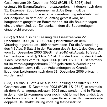
Gesetzes vom 29. Dezember 2003 (BGBl. I S. 3076) sind
erstmals für Baumaßnahmen anzuwenden, mit denen nach dem
31. Dezember 2003 begonnen wird. Als Beginn gilt bei
Baumaßnahmen, für die eine Baugenehmigung erforderlich ist,
der Zeitpunkt, in dem der Bauantrag gestellt wird, bei
baugenehmigungsfreien Bauvorhaben, für die Bauunterlagen
einzureichen sind, der Zeitpunkt, in dem die Bauunterlagen
eingereicht werden.
(23c) § 9 Abs. 5 in der Fassung des Gesetzes vom 22.
Dezember 1999 (BGBl. I S. 2601) ist erstmals ab dem
Veranlagungszeitraum 1999 anzuwenden. Für die Anwendung
des § 9 Abs. 5 Satz 2 in der Fassung des Artikels 1 des Gesetzes
vom 15. Dezember 2003 (BGBl. I S. 2645) gilt Absatz 16 Satz 7
bis 9 entsprechend. § 9 Abs. 5 Satz 1 in der Fassung des Artikels
1 des Gesetzes vom 26. April 2006 (BGBl. I S. 1091) ist erstmals
für im Veranlagungszeitraum 2006 geleistete Aufwendungen
anzuwenden, soweit die den Aufwendungen zu Grunde
liegenden Leistungen nach dem 31. Dezember 2005 erbracht
worden sind.
(23d) § 9 Abs. 1 Satz 3 Nr. 5 in der Fassung des Artikels 1 des
Gesetzes vom 15. Dezember 2003 (BGBl. I S. 2645) ist erstmals
ab dem Veranlagungszeitraum 2003 anzuwenden und in Fällen,
in denen die Einkommensteuer noch nicht formell bestandskräftig
oder hinsichtlich der Aufwendungen für eine beruflich veranlasste
doppelte Haushaltsführung vorläufig festgesetzt ist.