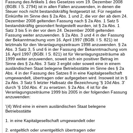
Fassung des Artikels 1 des Gesetzes vom 19. Dezember 2008
(BGBl. I S. 2794) ist in allen Fällen anzuwenden, in denen die
Steuer noch nicht bestandskräftig festgesetzt ist. Für negative
Einkünfte im Sinne des § 2a Abs. 1 und 2, die vor der ab dem 24.
Dezember 2008 geltenden Fassung nach § 2a Abs. 1 Satz 5
bestandskräftig gesondert festgestellt wurden, ist § 2a Abs. 1
Satz 3 bis 5 in der vor dem 24. Dezember 2008 geltenden
Fassung weiter anzuwenden. § 2a Abs. 3 und 4 in der Fassung
der Bekanntmachung vom 16. April 1997 (BGBl. I S. 821) ist
letztmals für den Veranlagungszeitraum 1998 anzuwenden. § 2a
Abs. 3 Satz 3, 5 und 6 in der Fassung der Bekanntmachung vom
16. April 1997 (BGBl. I S. 821) ist für Veranlagungszeiträume ab
1999 weiter anzuwenden, soweit sich ein positiver Betrag im
Sinne des § 2a Abs. 3 Satz 3 ergibt oder soweit eine in einem
ausländischen Staat belegene Betriebsstätte im Sinne des § 2a
Abs. 4 in der Fassung des Satzes 8 in eine Kapitalgesellschaft
umgewandelt, übertragen oder aufgegeben wird. Insoweit ist in §
2a Abs. 3 Satz 5 letzter Halbsatz die Bezeichnung '§ 10d Abs. 3'
durch '§ 10d Abs. 4' zu ersetzen. § 2a Abs. 4 ist für die
Veranlagungszeiträume 1999 bis 2005 in der folgenden Fassung
anzuwenden:
'(4) Wird eine in einem ausländischen Staat belegene
Betriebsstätte
1. in eine Kapitalgesellschaft umgewandelt oder
2. entgeltlich oder unentgeltlich übertragen oder