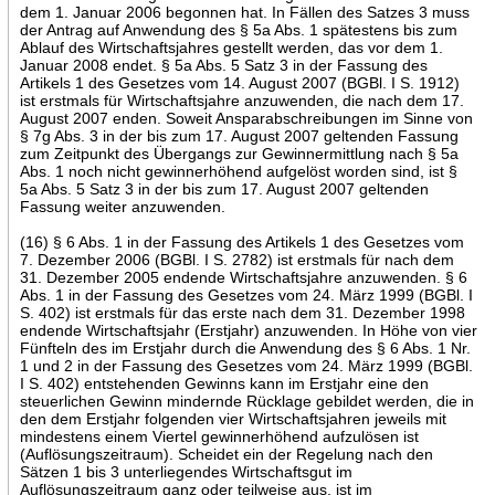
dem 1. Januar 2006 begonnen hat. In Fällen des Satzes 3 muss
der Antrag auf Anwendung des § 5a Abs. 1 spätestens bis zum
Ablauf des Wirtschaftsjahres gestellt werden, das vor dem 1.
Januar 2008 endet. § 5a Abs. 5 Satz 3 in der Fassung des
Artikels 1 des Gesetzes vom 14. August 2007 (BGBl. I S. 1912)
ist erstmals für Wirtschaftsjahre anzuwenden, die nach dem 17.
August 2007 enden. Soweit Ansparabschreibungen im Sinne von
§ 7g Abs. 3 in der bis zum 17. August 2007 geltenden Fassung
zum Zeitpunkt des Übergangs zur Gewinnermittlung nach § 5a
Abs. 1 noch nicht gewinnerhöhend aufgelöst worden sind, ist §
5a Abs. 5 Satz 3 in der bis zum 17. August 2007 geltenden
Fassung weiter anzuwenden.
(16) § 6 Abs. 1 in der Fassung des Artikels 1 des Gesetzes vom
7. Dezember 2006 (BGBl. I S. 2782) ist erstmals für nach dem
31. Dezember 2005 endende Wirtschaftsjahre anzuwenden. § 6
Abs. 1 in der Fassung des Gesetzes vom 24. März 1999 (BGBl. I
S. 402) ist erstmals für das erste nach dem 31. Dezember 1998
endende Wirtschaftsjahr (Erstjahr) anzuwenden. In Höhe von vier
Fünfteln des im Erstjahr durch die Anwendung des § 6 Abs. 1 Nr.
1 und 2 in der Fassung des Gesetzes vom 24. März 1999 (BGBl.
I S. 402) entstehenden Gewinns kann im Erstjahr eine den
steuerlichen Gewinn mindernde Rücklage gebildet werden, die in
den dem Erstjahr folgenden vier Wirtschaftsjahren jeweils mit
mindestens einem Viertel gewinnerhöhend aufzulösen ist
(Auflösungszeitraum). Scheidet ein der Regelung nach den
Sätzen 1 bis 3 unterliegendes Wirtschaftsgut im
Auflösungszeitraum ganz oder teilweise aus, ist im