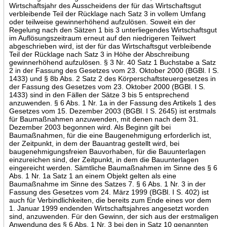
Wirtschaftsjahr des Ausscheidens der für das Wirtschaftsgut
verbleibende Teil der Rücklage nach Satz 3 in vollem Umfang
oder teilweise gewinnerhöhend aufzulösen. Soweit ein der
Regelung nach den Sätzen 1 bis 3 unterliegendes Wirtschaftsgut
im Auflösungszeitraum erneut auf den niedrigeren Teilwert
abgeschrieben wird, ist der für das Wirtschaftsgut verbleibende
Teil der Rücklage nach Satz 3 in Höhe der Abschreibung
gewinnerhöhend aufzulösen. § 3 Nr. 40 Satz 1 Buchstabe a Satz
2 in der Fassung des Gesetzes vom 23. Oktober 2000 (BGBl. I S.
1433) und § 8b Abs. 2 Satz 2 des Körperschaftsteuergesetzes in
der Fassung des Gesetzes vom 23. Oktober 2000 (BGBl. I S.
1433) sind in den Fällen der Sätze 3 bis 5 entsprechend
anzuwenden. § 6 Abs. 1 Nr. 1a in der Fassung des Artikels 1 des
Gesetzes vom 15. Dezember 2003 (BGBl. I S. 2645) ist erstmals
für Baumaßnahmen anzuwenden, mit denen nach dem 31.
Dezember 2003 begonnen wird. Als Beginn gilt bei
Baumaßnahmen, für die eine Baugenehmigung erforderlich ist,
der Zeitpunkt, in dem der Bauantrag gestellt wird, bei
baugenehmigungsfreien Bauvorhaben, für die Bauunterlagen
einzureichen sind, der Zeitpunkt, in dem die Bauunterlagen
eingereicht werden. Sämtliche Baumaßnahmen im Sinne des § 6
Abs. 1 Nr. 1a Satz 1 an einem Objekt gelten als eine
Baumaßnahme im Sinne des Satzes 7. § 6 Abs. 1 Nr. 3 in der
Fassung des Gesetzes vom 24. März 1999 (BGBl. I S. 402) ist
auch für Verbindlichkeiten, die bereits zum Ende eines vor dem
1. Januar 1999 endenden Wirtschaftsjahres angesetzt worden
sind, anzuwenden. Für den Gewinn, der sich aus der erstmaligen
Anwendung des § 6 Abs. 1 Nr. 3 bei den in Satz 10 genannten