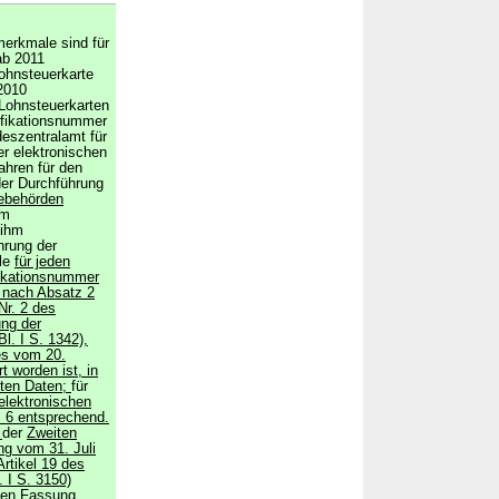
merkmale sind für
ab 2011
ohnsteuerkarte
 2010
 Lohnsteuerkarten
tifikationsnummer
eszentralamt für
er elektronischen
hren für den
er Durchführung
ebehörden
em
 ihm
hrung der
le
für jeden
ifikationsnummer
 nach Absatz 2
Nr. 2 des
ng der
. I S. 1342),
es vom 20.
 worden ist, in
eten Daten;
für
elektronischen
 6 entsprechend.
a
der
Zweiten
g vom 31. Juli
Artikel 19 des
 I S. 3150)
den Fassung,