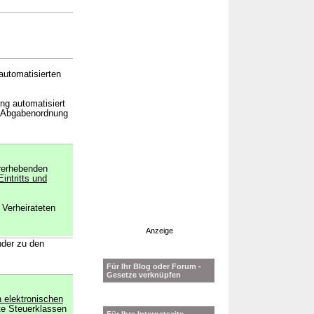
automatisierten
ng automatisiert
r Abgabenordnung
ererhebenden
intritts und
 Verheirateten
Anzeige
nder zu den
Für Ihr Blog oder Forum -
Gesetze verknüpfen
n elektronischen
te Steuerklassen