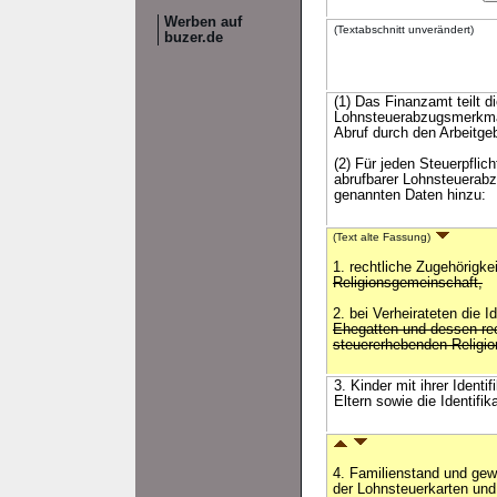
Werben auf
(Textabschnitt unverändert)
buzer.de
(1) Das Finanzamt teilt 
Lohnsteuerabzugsmerkmal
Abruf durch den Arbeitgeb
(2) Für jeden Steuerpfli
abrufbarer Lohnsteuerabz
genannten Daten hinzu:
(Text alte Fassung)
1. rechtliche Zugehörigke
Religionsgemeinschaft,
2. bei Verheirateten die 
Ehegatten und dessen rec
steuererhebenden Religi
3. Kinder mit ihrer Iden
Eltern sowie die Identifi
4. Familienstand und gew
der Lohnsteuerkarten und