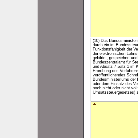
(10) Das Bundesministeri
durch ein im Bundessteue
Funktionsfähigkeit der V
der elektronischen Lohn
gebildet, gespeichert un
Bundeszentralamt für Ste
und Absatz 7 Satz 1 im K
Erprobung des Verfahren
veröffentlichendes Schr
Bundesministeriums der F
oder dem Einsatz des Ve
noch nicht oder nicht vol
Umsatzsteuergesetzes) an