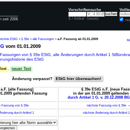
Vorschriftensuche
Vollt
§ / Artikel
Gesetz
n seit 2006
nu
eichnis EStG
>
§ 39e
>
alle Fassungen
>
a.F. Fassung ab 01.01.2009
Ma
tG
vom 01.01.2009
 Fassungen von § 39e EStG
,
alle Änderungen durch Artikel 1 StBürok
rungshistorie des EStG
Text
,
neuer Text
Änderung verpasst?
EStG hier überwachen!
a.F. (alte Fassung)
§ 39e EStG n.F. (neue Fass
01.2009 geltenden Fassung
in der am 01.01.2009 geltende
durch Artikel 1 G. v. 20.12.2008 BG
e Fassung von § 39e
nächste Fassung von § 39e
Änderung durch Artikel 1
nächste Änderung durch Artikel 