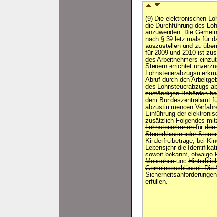
(9) Die elektronischen L
die Durchführung des Lo
anzuwenden. Die Gemeind
nach § 39 letztmals für d
auszustellen und zu über
für 2009 und 2010 ist zus
des Arbeitnehmers einzut
Steuern errichtet unverzü
Lohnsteuerabzugsmerkmal
Abruf durch den Arbeitg
des Lohnsteuerabzugs ab
zuständigen Behörden h
dem Bundeszentralamt fü
abzustimmenden Verfah
Einführung der elektron
zusätzlich Folgendes mit
Lohnsteuerkarten
für
den
Steuerklasse oder Steue
Kinderfreibeträge, bei Ki
Lebensjahr
die
Identifik
soweit bekannt, etwaige 
Menschen
und
Hinterbli
Gemeindeschlüssel. Die 
Sicherheitsanforderunge
erfüllen.