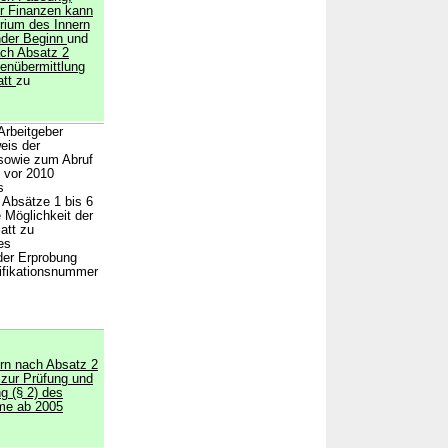
r Finanzen kann
rium des Innern
nder Beginn
und
ach Absatz 2
atenübermittlung
att
zu
Arbeitgeber
eis der
 sowie zum Abruf
 vor 2010
s
 Absätze 1 bis 6
 Möglichkeit der
att zu
es
der Erprobung
ifikationsnummer
ern nach Absatz 2
zur Prüfung und
 (§ 2) des
ume ab 2005