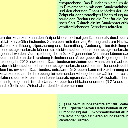
entsprechend. Das Bundesministerium de
im Einvernehmen mit dem Bundesministe
und
den obersten Finanzbehörden der Lä
Zeitpunkt der erstmaligen Übermittlung n
sowie
den
Beginn und
die
Frist für die D
nach
Satz 5 durch ein im Bundessteuerbl
veröffentlichendes Schreiben mitteilen.
um der Finanzen kann den Zeitpunkt des erstmaligen Datenabrufs durch den 
rblatt zu veröffentlichendes Schreiben mitteilen. Zur Prüfung und zum Nachw
erfahren zur Bildung, Speicherung und Übermittlung, Änderung, Bereitstellung
steuerabzugsmerkmale können die elektronischen Lohnsteuerabzugsmerkmale
d genutzt werden. Zur Erprobung der in Satz 2 genannten Verfahren können da
uern und die an der Erprobung teilnehmenden Arbeitgeber die Regelungen der
alenderjahr 2010 anwenden. Das Bundesministerium der Finanzen hat auf die
s der elektronischen Lohnsteuerabzugsmerkmale durch ein im Bundessteuerbl
eiben hinzuweisen. Das Bundeszentralamt für Steuern kann mit Zustimmung d
inanzen die an der Erprobung teilnehmenden Arbeitgeber auswählen. Ist bei 
rfahrens der elektronischen Lohnsteuerabzugsmerkmale die Wirtschafts-Ident
lständig eingeführt, tritt die Umsatzsteuer-Identifikationsnummer (§ 27a des
 die Stelle der Wirtschafts-Identifikationsnummer.
(11) Die beim Bundeszentralamt für Steu
Satz 1 gespeicherten Daten können auch 
Durchführung der Einkommensbesteuerung
Steuerpflichtigen für Veranlagungszeiträ
verwendet werden.