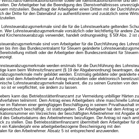
ne Wirtschafts-Identifikationsnummer sowie die Identifikationsnummer und den
eilen. Der Arbeitgeber hat die Beendigung des Dienstverhältnisses unverzügl
ern mitzuteilen. Beauftragt der Arbeitgeber einen Dritten mit der Durchführu
h der Dritte für den Datenabruf zu authentifizieren und zusätzlich seine Wirts
zuteilen.
en Lohnsteuerabzugsmerkmale sind die für die Lohnsteuerkarte geltenden Schu
 Wer Lohnsteuerabzugsmerkmale vorsätzlich oder leichtfertig für andere Zw
nd Kirchensteuerabzugs verwendet, handelt ordnungswidrig; § 50f Abs. 2 is
nsteuerabzugsmerkmale sind vom Arbeitgeber für die Durchführung des Lohns
en bis ihm das Bundeszentralamt für Steuern geänderte Lohnsteuerabzugsm
e Bereitstellung mitteilt oder der Arbeitgeber dem Bundeszentralamt für Steuer
anzeigt.
Lohnsteuerabzugsmerkmale werden erstmals für die Durchführung des Lohnste
chtige kann beim Wohnsitzfinanzamt (§ 19 der Abgabenordnung) beantragen, das
rabzugsmerkmale mehr gebildet werden. Erstmalig gebildete oder geänderte 
 sind dem Arbeitnehmer auf Antrag mitzuteilen oder elektronisch bereitzust
onische Lohnsteuerabzugsmerkmale bekannt, die zu seinen Gunsten von den 
so ist er verpflichtet, sie ändern zu lassen.
tgebers kann das Betriebsstättenfinanzamt zur Vermeidung unbilliger Härten z
ufverfahren teilnimmt. Dem Antrag eines Arbeitgebers ohne maschinelle Lohn
mer im Rahmen einer geringfügigen Beschäftigung in seinem Privathaushalt i
lgesetzbuch beschäftigt, ist stattzugeben. Der Arbeitgeber hat dem Antrag u
fikationsnummer ein Verzeichnis der beschäftigten Arbeitnehmer mit Angabe de
d des Geburtsdatums des Arbeitnehmers beizufügen. Der Antrag ist nach amt
k zu stellen. Das Betriebsstättenfinanzamt übermittelt dem Arbeitgeber für 
 ein Kalenderjahr eine arbeitgeberbezogene Bescheinigung mit den
en für den Arbeitnehmer. Absatz 5 ist entsprechend anzuwenden.