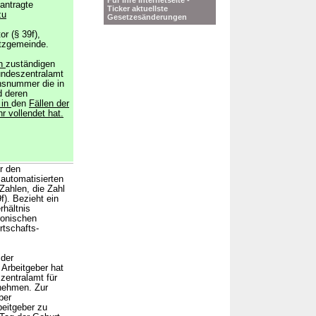
Für Ihre Internetseite -
antragte
Ticker aktuellste
zu
Gesetzesänderungen
r (§ 39f),
tzgemeinde.
en
zuständigen
ndeszentralamt
onsnummer die in
d deren
 in
den
Fällen der
 vollendet hat.
r den
automatisierten
Zahlen, die Zahl
f). Bezieht ein
rhältnis
ronischen
tschafts-
 der
Arbeitgeber hat
zentralamt für
rnehmen. Zur
ber
beitgeber zu