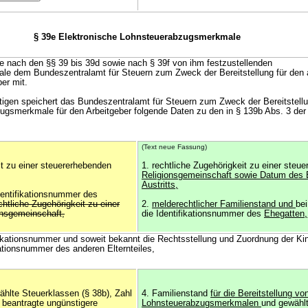
§ 39e Elektronische Lohnsteuerabzugsmerkmale
die nach den §§ 39 bis 39d sowie nach § 39f von ihm festzustellenden
e dem Bundeszentralamt für Steuern zum Zweck der Bereitstellung für den 
er mit.
chtigen speichert das Bundeszentralamt für Steuern zum Zweck der Bereitstellu
ugsmerkmale für den Arbeitgeber folgende Daten zu den in § 139b Abs. 3 de
(Text neue Fassung)
it zu einer steuererhebenden
1. rechtliche Zugehörigkeit zu einer steu
Religionsgemeinschaft sowie Datum des E
Austritts,
Identifikationsnummer des
htliche Zugehörigkeit zu einer
2.
melderechtlicher Familienstand und
bei
onsgemeinschaft,
die Identifikationsnummer des
Ehegatten,
tifikationsnummer und soweit bekannt die Rechtsstellung und Zuordnung der Ki
kationsnummer des anderen Elternteiles,
ählte Steuerklassen (§ 38b), Zahl
4. Familienstand
für die Bereitstellung vo
 beantragte ungünstigere
Lohnsteuerabzugsmerkmalen
und gewähl