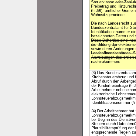
Steuerklasse
oder Zahl d
Freibetrag und Hinzurech
(§ 39f), amtlicher Gemei
Wohnsitzgemeinde.
Die nach Landesrecht zu
Bundeszentralamt für Ste
Identifikationsnummer die
bezeichneten Daten und
Diese Behörden sind insow
die Bildung der elektro
sowie deren Änderungen m
Landesfinanzbehörden. Sie
Anweisungen des örtlich
nachzukommen.
(3) Das Bundeszentralamt
Kirchensteuerabzug und 
Abruf durch den Arbeitge
der Kinderfreibeträge (§ 
Arbeitnehmer nebeneinand
elektronische Lohnsteuer
Lohnsteuerabzugsmerkmal
Identifikationsnummer (
(4) Der Arbeitnehmer hat 
Lohnsteuerabzugsmerkmale
bei Beginn des Dienstve
Steuern durch Datenfernü
Plausibilitätsprüfung der
entsprechende Regeln zum