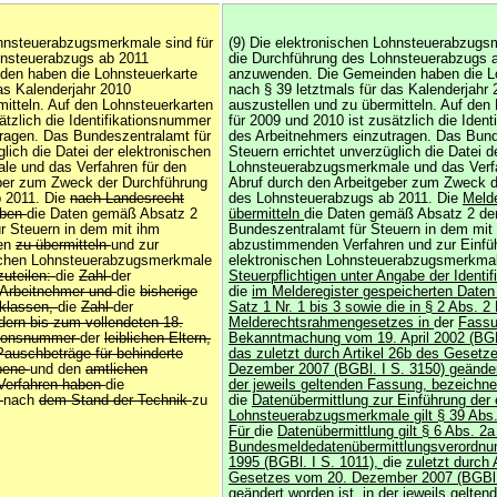
ohnsteuerabzugsmerkmale sind für
(9) Die elektronischen Lohnsteuerabzugs
hnsteuerabzugs ab 2011
die Durchführung des Lohnsteuerabzugs 
en haben die Lohnsteuerkarte
anzuwenden. Die Gemeinden haben die L
as Kalenderjahr 2010
nach § 39 letztmals für das Kalenderjahr
mitteln. Auf den Lohnsteuerkarten
auszustellen und zu übermitteln. Auf den
ätzlich die Identifikationsnummer
für 2009 und 2010 ist zusätzlich die Iden
ragen. Das Bundeszentralamt für
des Arbeitnehmers einzutragen. Das Bund
glich die Datei der elektronischen
Steuern errichtet unverzüglich die Datei d
e und das Verfahren für den
Lohnsteuerabzugsmerkmale und das Verfa
eber zum Zweck der Durchführung
Abruf durch den Arbeitgeber zum Zweck d
 2011. Die
nach Landesrecht
des Lohnsteuerabzugs ab 2011. Die
Meld
aben
die Daten gemäß Absatz 2
übermitteln
die Daten gemäß Absatz 2 d
r Steuern in dem mit ihm
Bundeszentralamt für Steuern in dem mit
ren
zu übermitteln
und zur
abzustimmenden Verfahren und zur Einfü
ischen Lohnsteuerabzugsmerkmale
elektronischen Lohnsteuerabzugsmerkma
zuteilen:
die
Zahl
der
Steuerpflichtigen unter Angabe der Ident
 Arbeitnehmer und
die
bisherige
die
im Melderegister gespeicherten Daten
rklassen,
die
Zahl
der
Satz 1 Nr. 1 bis 3 sowie die in § 2 Abs. 2 
ndern bis zum vollendeten 18.
Melderechtsrahmengesetzes in
der
Fassu
ationsnummer
der
leiblichen Eltern,
Bekanntmachung vom 19. April 2002 (BGBl
Pauschbeträge für behinderte
das zuletzt durch Artikel 26b des Gesetz
ebene
und den
amtlichen
Dezember 2007 (BGBl. I S. 3150) geändert
Verfahren haben
die
der jeweils geltenden Fassung, bezeichn
n
nach
dem Stand der Technik
zu
die
Datenübermittlung zur Einführung der 
Lohnsteuerabzugsmerkmale gilt § 39 Abs.
Für
die
Datenübermittlung gilt § 6 Abs. 2
Bundesmeldedatenübermittlungsverordnun
1995 (BGBl. I S. 1011),
die
zuletzt durch 
Gesetzes vom 20. Dezember 2007 (BGBl.
geändert worden ist, in
der
jeweils gelten