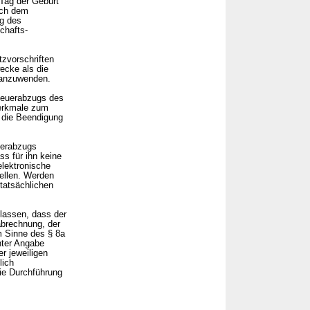
 Tag der Geburt
ich dem
ng des
chafts-
tzvorschriften
ecke als die
t anzuwenden.
teuerabzugs des
erkmale zum
n die Beendigung
uerabzugs
s für ihn keine
elektronische
ellen. Werden
tatsächlichen
ulassen, dass der
abrechnung, der
m Sinne des § 8a
nter Angabe
r jeweiligen
lich
die Durchführung