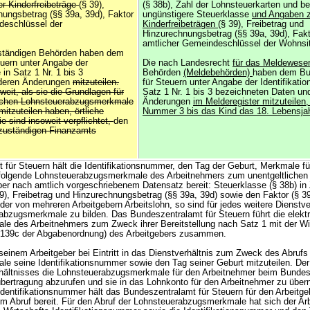
er Kinderfreibeträge
(§ 39),
(§ 38b), Zahl der Lohnsteuerkarten und be
nungsbetrag (§§ 39a, 39d), Faktor
ungünstigere Steuerklasse
und Angaben 
ndeschlüssel der
Kinderfreibeträgen
(§ 39), Freibetrag und
Hinzurechnungsbetrag (§§ 39a, 39d), Fakto
amtlicher Gemeindeschlüssel der Wohnsi
ständigen Behörden haben dem
uern unter Angabe der
Die nach Landesrecht
für das Meldewes
 in Satz 1 Nr. 1 bis 3
Behörden
(Meldebehörden)
haben dem Bu
 deren Änderungen
mitzuteilen.
für Steuern unter Angabe der Identifikati
eit, als sie die Grundlagen für
Satz 1 Nr. 1 bis 3 bezeichneten Daten un
nischen Lohnsteuerabzugsmerkmale
Änderungen
im Melderegister mitzuteilen,
itzuteilen haben, örtliche
Nummer 3 bis das Kind das 18. Lebensjahr
 sind insoweit verpflichtet,
den
 zuständigen Finanzamts
 für Steuern hält die Identifikationsnummer, den Tag der Geburt, Merkmale fü
folgende Lohnsteuerabzugsmerkmale des Arbeitnehmers zum unentgeltlichen 
ber nach amtlich vorgeschriebenem Datensatz bereit: Steuerklasse (§ 38b) in 
39), Freibetrag und Hinzurechnungsbetrag (§§ 39a, 39d) sowie den Faktor (§ 39
er von mehreren Arbeitgebern Arbeitslohn, so sind für jedes weitere Dienstve
abzugsmerkmale zu bilden. Das Bundeszentralamt für Steuern führt die elekt
e des Arbeitnehmers zum Zweck ihrer Bereitstellung nach Satz 1 mit der Wir
§ 139c der Abgabenordnung) des Arbeitgebers zusammen.
seinem Arbeitgeber bei Eintritt in das Dienstverhältnis zum Zweck des Abrufs
 seine Identifikationsnummer sowie den Tag seiner Geburt mitzuteilen. Der 
rhältnisses die Lohnsteuerabzugsmerkmale für den Arbeitnehmer beim Bundes
bertragung abzurufen und sie in das Lohnkonto für den Arbeitnehmer zu übe
 Identifikationsnummer hält das Bundeszentralamt für Steuern für den Arbeitge
 Abruf bereit. Für den Abruf der Lohnsteuerabzugsmerkmale hat sich der Ar