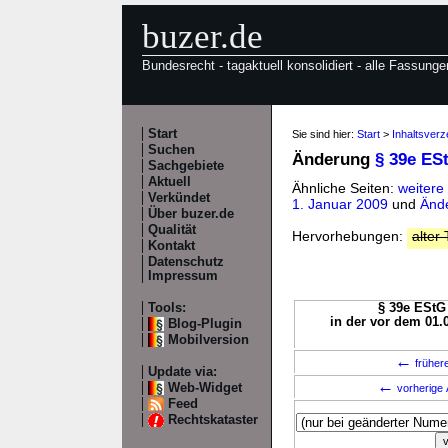
buzer.de
Bundesrecht - tagaktuell konsolidiert - alle Fassunge
Start
Sie sind hier:
Start
>
Inhaltsverz
Suchen
Änderung
§ 39e ES
Sachgebiete
Aktuell
Ähnliche Seiten:
weitere
Verkündet
1. Januar 2009
und
Ände
Über buzer.de
Qualität
Hervorhebungen:
alter 
Kontakt
Datenschutz
Impressum
Tools:
§ 39e EStG 
in der vor dem 01.
Blog-Plugin
Mobilversion
←
früher
Update via:
←
Web-Widget
vorherige 
Feed
Rechtskataster