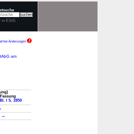
extsuche
r in EStG
il bei Änderungen
ratAbG am
ung)
n Fassung
Bl. I S. 2850
→
→
1