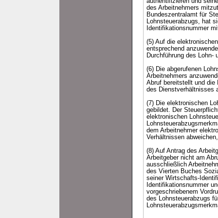
authentifizieren und sei
des Arbeitnehmers mitzut
Bundeszentralamt für Steu
Lohnsteuerabzugs, hat sic
Identifikationsnummer mit
(5) Auf die elektronisch
entsprechend anzuwenden.
Durchführung des Lohn- u
(6) Die abgerufenen Loh
Arbeitnehmers anzuwend
Abruf bereitstellt und di
des Dienstverhältnisses 
(7) Die elektronischen 
gebildet. Der Steuerpfli
elektronischen Lohnsteue
Lohnsteuerabzugsmerkmale
dem Arbeitnehmer elektr
Verhältnissen abweichen, 
(8) Auf Antrag des Arbei
Arbeitgeber nicht am Abr
ausschließlich Arbeitneh
des Vierten Buches Sozia
seiner Wirtschafts-Identi
Identifikationsnummer un
vorgeschriebenem Vordruc
des Lohnsteuerabzugs für
Lohnsteuerabzugsmerkmal