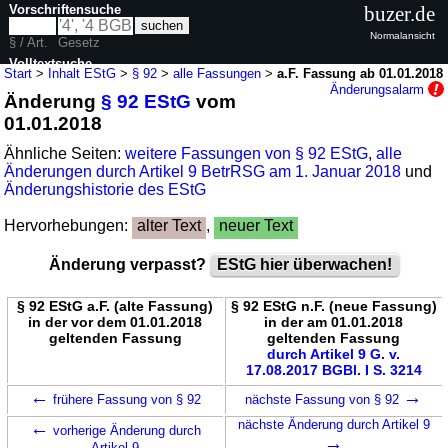
Vorschriftensuche
buzer.de
Normalansicht
§ / Art.
Gesetz
Volltextsuche
Start
>
Inhalt EStG
>
§ 92
>
alle Fassungen
>
a.F. Fassung ab 01.01.2018
Änderungsalarm
Änderung
§ 92 EStG
vom
nur in EStG
01.01.2018
Ähnliche Seiten:
weitere Fassungen von § 92 EStG
,
alle
Änderungen durch Artikel 9 BetrRSG am 1. Januar 2018
und
Änderungshistorie des EStG
Hervorhebungen:
alter Text
,
neuer Text
Änderung verpasst?
EStG hier überwachen!
§ 92 EStG a.F. (alte Fassung)
§ 92 EStG n.F. (neue Fassung)
in der vor dem 01.01.2018
in der am 01.01.2018
geltenden Fassung
geltenden Fassung
durch Artikel 9 G. v.
17.08.2017 BGBl. I S. 3214
←
→
frühere Fassung von § 92
nächste Fassung von § 92
←
nächste Änderung durch Artikel 9
vorherige Änderung durch
→
Artikel 9