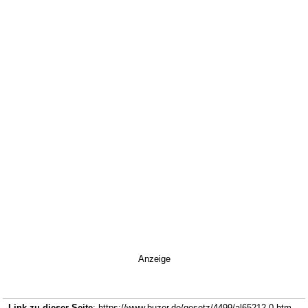
Anzeige
Link zu dieser Seite
: https://www.buzer.de/gesetz/4499/al65212-0.htm