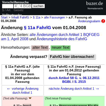
Vorschriftensuche
buzer.de
Normalansicht
§ / Art.
Gesetz
Volltextsuche
Start
>
Inhalt FahrlG
>
§ 11a
>
alle Fassungen
>
a.F. Fassung ab
01.04.2008
Änderungsalarm
nur in FahrlG
Änderung
§ 11a FahrlG
vom 01.04.2008
Ähnliche Seiten:
alle Änderungen durch Artikel 1 BQFGEG
am 1. April 2008
und
Änderungshistorie des FahrlG
Hervorhebungen:
alter Text
,
neuer Text
Änderung verpasst?
FahrlG hier überwachen!
§ 11a FahrlG a.F. (alte
§ 11a FahrlG n.F. (neue Fassung)
Fassung)
in der am 01.04.2012 geltenden
in der vor dem
Fassung
01.04.2008 geltenden
durch Artikel 58 G. v. 06.12.2011
Fassung
BGBl. I S. 2515
←
→
vorherige Änderung
nächste Änderung durch Artikel 1
durch Artikel 1
(Text alte Fassung)
(Text neue Fassung)
§ 11a
(neu)
§ 11a
Voraussetzungen für die