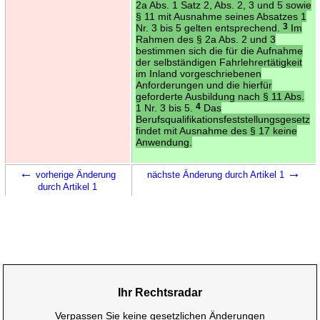
2a Abs. 1 Satz 2, Abs. 2, 3 und 5 sowie
§ 11 mit Ausnahme seines Absatzes 1
Nr. 3 bis 5 gelten entsprechend.
3
Im
Rahmen des § 2a Abs. 2 und 3
bestimmen sich die für die Aufnahme
der selbständigen Fahrlehrertätigkeit
im Inland vorgeschriebenen
Anforderungen und die hierfür
geforderte Ausbildung nach § 11 Abs.
1 Nr. 3 bis 5.
4
Das
Berufsqualifikationsfeststellungsgesetz
findet mit Ausnahme des § 17 keine
Anwendung.
←
→
vorherige Änderung
nächste Änderung durch Artikel 1
durch Artikel 1
Ihr Rechtsradar
Verpassen Sie keine gesetzlichen Änderungen