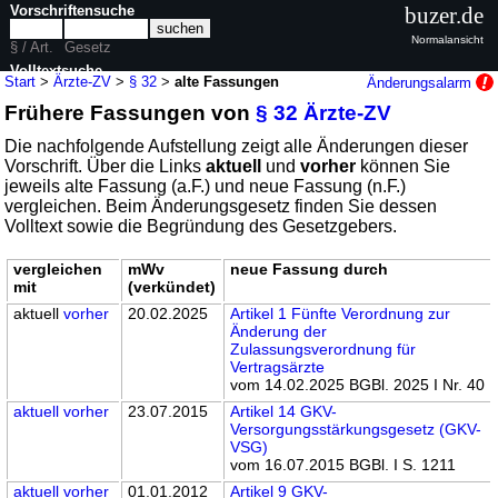
Vorschriftensuche
buzer.de
Normalansicht
§ / Art.
Gesetz
Volltextsuche
Start
>
Ärzte-ZV
>
§ 32
>
alte Fassungen
Änderungsalarm
Frühere Fassungen von
§ 32 Ärzte-ZV
nur in Ärzte-ZV
Die nachfolgende Aufstellung zeigt alle Änderungen dieser
Vorschrift. Über die Links
aktuell
und
vorher
können Sie
jeweils alte Fassung (a.F.) und neue Fassung (n.F.)
vergleichen. Beim Änderungsgesetz finden Sie dessen
Volltext sowie die Begründung des Gesetzgebers.
vergleichen
mWv
neue Fassung durch
mit
(verkündet)
aktuell
vorher
20.02.2025
Artikel 1 Fünfte Verordnung zur
Änderung der
Zulassungsverordnung für
Vertragsärzte
vom 14.02.2025 BGBl. 2025 I Nr. 40
aktuell
vorher
23.07.2015
Artikel 14 GKV-
Versorgungsstärkungsgesetz (GKV-
VSG)
vom 16.07.2015 BGBl. I S. 1211
aktuell
vorher
01.01.2012
Artikel 9 GKV-