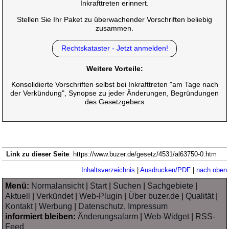
Inkrafttreten erinnert.
Stellen Sie Ihr Paket zu überwachender Vorschriften beliebig
zusammen.
Rechtskataster - Jetzt anmelden!
Weitere Vorteile:
Konsolidierte Vorschriften selbst bei Inkrafttreten "am Tage nach
der Verkündung", Synopse zu jeder Änderungen, Begründungen
des Gesetzgebers
Link zu dieser Seite
: https://www.buzer.de/gesetz/4531/al63750-0.htm
Inhaltsverzeichnis
|
Ausdrucken/PDF
|
nach oben
Menü:
Normalansicht
|
Start
|
Suchen
|
Sachgebiete
|
Aktuell
|
Verkündet
|
Web-Plugin
|
Über buzer.de
|
Qualität
|
Kontakt
|
Werbung
|
Datenschutz, Impressum
informiert bleiben:
Änderungsalarm
|
Web-Widget
|
RSS-
Feed