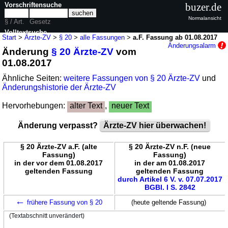
Vorschriftensuche
buzer.de
Normalansicht
§ / Art.
Gesetz
Volltextsuche
Start
>
Ärzte-ZV
>
§ 20
>
alle Fassungen
>
a.F. Fassung ab 01.08.2017
Änderungsalarm
Änderung
§ 20 Ärzte-ZV
vom
nur in Ärzte-ZV
01.08.2017
Ähnliche Seiten:
weitere Fassungen von § 20 Ärzte-ZV
und
Änderungshistorie der Ärzte-ZV
Hervorhebungen:
alter Text
,
neuer Text
Änderung verpasst?
Ärzte-ZV hier überwachen!
§ 20 Ärzte-ZV a.F. (alte
§ 20 Ärzte-ZV n.F. (neue
Fassung)
Fassung)
in der vor dem 01.08.2017
in der am 01.08.2017
geltenden Fassung
geltenden Fassung
durch Artikel 6 V. v. 07.07.2017
BGBl. I S. 2842
←
frühere Fassung von § 20
(heute geltende Fassung)
(Textabschnitt unverändert)