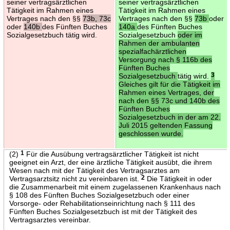
seiner vertragsärztlichen
seiner vertragsärztlichen
Tätigkeit im Rahmen eines
Tätigkeit im Rahmen eines
Vertrages nach den §§
73b, 73c
Vertrages nach den §§
73b
oder
oder
140b
des Fünften Buches
140a
des Fünften Buches
Sozialgesetzbuch tätig wird.
Sozialgesetzbuch
oder im
Rahmen der ambulanten
spezialfachärztlichen
Versorgung nach § 116b des
Fünften Buches
Sozialgesetzbuch
tätig wird.
3
Gleiches gilt für die Tätigkeit im
Rahmen eines Vertrages, der
nach den §§ 73c und 140b des
Fünften Buches
Sozialgesetzbuch in der am 22.
Juli 2015 geltenden Fassung
geschlossen wurde.
(2)
1
Für die Ausübung vertragsärztlicher Tätigkeit ist nicht
geeignet ein Arzt, der eine ärztliche Tätigkeit ausübt, die ihrem
Wesen nach mit der Tätigkeit des Vertragsarztes am
Vertragsarztsitz nicht zu vereinbaren ist.
2
Die Tätigkeit in oder
die Zusammenarbeit mit einem zugelassenen Krankenhaus nach
§ 108 des Fünften Buches Sozialgesetzbuch oder einer
Vorsorge- oder Rehabilitationseinrichtung nach § 111 des
Fünften Buches Sozialgesetzbuch ist mit der Tätigkeit des
Vertragsarztes vereinbar.