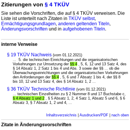
Zitierungen von
§ 4 TKÜV
Sie sehen die Vorschriften, die auf § 4 TKÜV verweisen. Die
Liste ist unterteilt nach Zitaten in
TKÜV selbst
,
Ermächtigungsgrundlagen
,
anderen geltenden Titeln
,
Änderungsvorschriften
und in
aufgehobenen Titeln
.
interne Verweise
§ 19 TKÜV Nachweis
(vom 01.12.2021)
... 5. die technischen Einrichtungen und die organisatorischen
Vorkehrungen zur Umsetzung der
§§ 4
, 5, 6, 12 und 13 Satz 4, des
§ 14 Absatz 1, 2 Satz 1 bis 4 und Abs. 3 sowie der §§ ... ob die
Überwachungseinrichtungen und die organisatorischen Vorkehrungen
den Anforderungen der
§§ 4
, 5, 6 und 7 Absatz 1 bis 4, der §§ 8
bis 10, 12 und 13 Satz 4, des § 14 Absatz 1, 2 ...
§ 36 TKÜV Technische Richtlinie
(vom 01.12.2021)
... technischen Einzelheiten zu § 2 Nummer 8 und 17 Buchstabe c,
§ 4 Absatz 1 und 2
, § 5 Absatz 1, 2, 4 Satz 1, Absatz 5 und 6, § 6
Absatz 3, § 7 Absatz 1, 2 und 4, ...
Inhaltsverzeichnis
|
Ausdrucken/PDF
|
nach oben
Zitate in Änderungsvorschriften