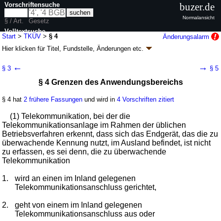
Vorschriftensuche
buzer.de
Normalansicht
§ / Art.
Gesetz
Volltextsuche
Start
>
TKÜV
>
§ 4
Änderungsalarm
Hier klicken für
Titel, Fundstelle, Änderungen
etc.
nur in TKÜV
§ 4 - Telekommunikations-
←
→
§ 3
§ 5
Überwachungsverordnung (TKÜV)
§ 4 Grenzen des Anwendungsbereichs
neugefasst durch B. v. 11.07.2017
BGBl. I S. 2316
; zuletzt geändert durch
Artikel 11
G. v. 09.01.2026
BGBl. 2026 I Nr. 7
§ 4 hat
2 frühere Fassungen
und wird in
4 Vorschriften zitiert
Geltung ab 09.11.2005; FNA: 900-15-3
Deutsche Post AG, Deutsche
Postbank AG, Deutsche Telekom AG
(1) Telekommunikation, bei der die
15 weitere Fassungen
|
Drucksachen / Entwurf / Begründung
|
Telekommunikationsanlage im Rahmen der üblichen
wird in 23 Vorschriften zitiert
Betriebsverfahren erkennt, dass sich das Endgerät, das die zu
überwachende Kennung nutzt, im Ausland befindet, ist nicht
Teil 2 Maßnahmen nach § 100a Absatz 1 Satz 1 der
zu erfassen, es sei denn, die zu überwachende
Strafprozessordnung, § 3 des Artikel 10-Gesetzes, § 72
Telekommunikation
Absatz 1, 2 und 4 des Zollfahndungsdienstgesetzes, § 51
Absatz 1 des Bundeskriminalamtgesetzes oder nach
1.
wird an einen im Inland gelegenen
Landesrecht
Telekommunikationsanschluss gerichtet,
Abschnitt 1 Kreis der Verpflichteten, Grundsätze
2.
geht von einem im Inland gelegenen
Telekommunikationsanschluss aus oder