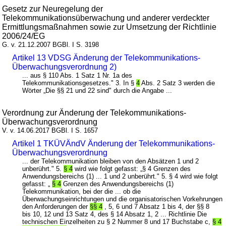
Gesetz zur Neuregelung der
Telekommunikationsüberwachung und anderer verdeckter
Ermittlungsmaßnahmen sowie zur Umsetzung der Richtlinie
2006/24/EG
G. v. 21.12.2007 BGBl. I S. 3198
Artikel 13 VDSG Änderung der Telekommunikations-
Überwachungsverordnung 2)
... aus § 110 Abs. 1 Satz 1 Nr. 1a des
Telekommunikationsgesetzes." 3. In §
4
Abs. 2 Satz 3 werden die
Wörter „Die §§ 21 und 22 sind" durch die Angabe ...
Verordnung zur Änderung der Telekommunikations-
Überwachungsverordnung
V. v. 14.06.2017 BGBl. I S. 1657
Artikel 1 TKÜVÄndV Änderung der Telekommunikations-
Überwachungsverordnung
... der Telekommunikation bleiben von den Absätzen 1 und 2
unberührt." 5.
§ 4
wird wie folgt gefasst: „§ 4 Grenzen des
Anwendungsbereichs (1) ... 1 und 2 unberührt." 5. § 4 wird wie folgt
gefasst: „
§ 4
Grenzen des Anwendungsbereichs (1)
Telekommunikation, bei der die ... ob die
Überwachungseinrichtungen und die organisatorischen Vorkehrungen
den Anforderungen der
§§ 4
, 5, 6 und 7 Absatz 1 bis 4, der §§ 8
bis 10, 12 und 13 Satz 4, des § 14 Absatz 1, 2 ... Richtlinie Die
technischen Einzelheiten zu § 2 Nummer 8 und 17 Buchstabe c,
§ 4