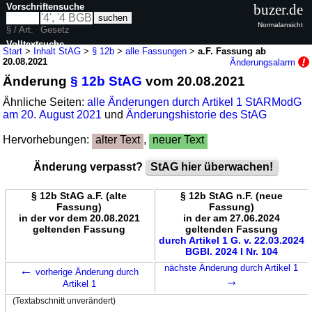
Vorschriftensuche
buzer.de
Normalansicht
§ / Art.
Gesetz
Volltextsuche
Start
>
Inhalt StAG
>
§ 12b
>
alle Fassungen
>
a.F. Fassung ab
20.08.2021
Änderungsalarm
nur in StAG
Änderung
§ 12b StAG
vom 20.08.2021
Ähnliche Seiten:
alle Änderungen durch Artikel 1 StARModG
am 20. August 2021
und
Änderungshistorie des StAG
Hervorhebungen:
alter Text
,
neuer Text
Änderung verpasst?
StAG hier überwachen!
§ 12b StAG a.F. (alte
§ 12b StAG n.F. (neue
Fassung)
Fassung)
in der vor dem 20.08.2021
in der am 27.06.2024
geltenden Fassung
geltenden Fassung
durch Artikel 1 G. v. 22.03.2024
BGBl. 2024 I Nr. 104
←
nächste Änderung durch Artikel 1
vorherige Änderung durch
→
Artikel 1
(Textabschnitt unverändert)