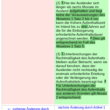
(2)
1
Hat der Ausländer sich
länger als sechs Monate im
Ausland
aufgehalten und liegt
keine der Voraussetzungen des
Absatzes 1 Satz 2 bis 4 vor,
kann die frühere Aufenthaltszeit
im Inland bis zu
drei
Jahren auf
die für die Einbürgerung
erforderliche Aufenthaltsdauer
angerechnet werden.
2
Dies gilt
entsprechend im Fall des
Absatzes 1 Satz 5.
(3)
1
Unterbrechungen der
Rechtmäßigkeit des Aufenthalts
bleiben außer Betracht, wenn sie
darauf beruhen, dass der
Ausländer nicht rechtzeitig die
erstmals erforderliche Erteilung
oder die Verlängerung des
Aufenthaltstitels beantragt hat.
2
Für Unterbrechungen der
Rechtmäßigkeit des Aufenthalts
aus anderen Gründen gilt Absatz
2 entsprechend.
←
nächste Änderung durch Artikel 1
vorherige Änderung durch