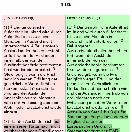
§ 12b
(Text alte Fassung)
(Text neue Fassung)
(1)
1
Der gewöhnliche
(1)
1
Der gewöhnliche Aufenthalt
Aufenthalt im Inland wird durch
im Inland wird durch Aufenthalte
Aufenthalte bis zu sechs
bis zu sechs Monaten im
Monaten im Ausland nicht
Ausland nicht unterbrochen.
2
unterbrochen.
2
Bei längeren
Bei längeren
Auslandsaufenthalten besteht
Auslandsaufenthalten besteht er
er fort, wenn der Ausländer
fort, wenn der Ausländer
innerhalb der von der
innerhalb der von der
Ausländerbehörde bestimmten
Ausländerbehörde bestimmten
Frist wieder eingereist ist.
3
Frist wieder eingereist ist.
3
Gleiches gilt, wenn die Frist
Gleiches gilt, wenn die Frist
lediglich wegen Erfüllung der
lediglich wegen Erfüllung der
gesetzlichen Wehrpflicht im
gesetzlichen Wehrpflicht im
Herkunftsstaat überschritten
Herkunftsstaat überschritten wird
wird und der Ausländer
und der Ausländer innerhalb von
innerhalb von drei Monaten
drei Monaten nach der
nach der Entlassung aus dem
Entlassung aus dem Wehr- oder
Wehr- oder Ersatzdienst wieder
Ersatzdienst wieder einreist.
4
einreist.
Anstelle von Satz 1 bis 3 gilt für
Staatsangehörige eines anderen
(2) Hat der Ausländer sich
aus
Mitgliedstaates der
einem seiner Natur nach nicht
Europäischen Union, für
vorübergehenden Grund
länger
Staatsangehörige der EWR-