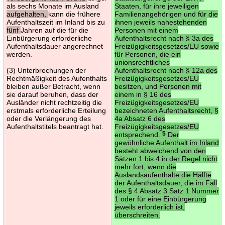
als sechs Monate im Ausland
Staaten, für ihre jeweiligen
aufgehalten,
kann die frühere
Familienangehörigen und für die
Aufenthaltszeit im Inland bis zu
ihnen jeweils nahestehenden
fünf
Jahren auf die für die
Personen mit einem
Einbürgerung erforderliche
Aufenthaltsrecht nach § 3a des
Aufenthaltsdauer angerechnet
Freizügigkeitsgesetzes/EU sowie
werden.
für Personen, die ein
unionsrechtliches
(3) Unterbrechungen der
Aufenthaltsrecht nach § 12a des
Rechtmäßigkeit des Aufenthalts
Freizügigkeitsgesetzes/EU
bleiben außer Betracht, wenn
besitzen, und Personen mit
sie darauf beruhen, dass der
einem in § 16 des
Ausländer nicht rechtzeitig die
Freizügigkeitsgesetzes/EU
erstmals erforderliche Erteilung
bezeichneten Aufenthaltsrecht, §
oder die Verlängerung des
4a Absatz 6 des
Aufenthaltstitels beantragt hat.
Freizügigkeitsgesetzes/EU
entsprechend.
5
Der
gewöhnliche Aufenthalt im Inland
besteht abweichend von den
Sätzen 1 bis 4 in der Regel nicht
mehr fort, wenn die
Auslandsaufenthalte die Hälfte
der Aufenthaltsdauer, die im Fall
des § 4 Absatz 3 Satz 1 Nummer
1 oder für eine Einbürgerung
jeweils erforderlich ist,
überschreiten.