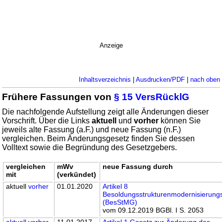
Anzeige
Inhaltsverzeichnis
|
Ausdrucken/PDF
|
nach oben
Frühere Fassungen von
§ 15 VersRücklG
Die nachfolgende Aufstellung zeigt alle Änderungen dieser
Vorschrift. Über die Links
aktuell
und
vorher
können Sie
jeweils alte Fassung (a.F.) und neue Fassung (n.F.)
vergleichen. Beim Änderungsgesetz finden Sie dessen
Volltext sowie die Begründung des Gesetzgebers.
vergleichen
mWv
neue Fassung durch
mit
(verkündet)
aktuell
vorher
01.01.2020
Artikel 8
Besoldungsstrukturenmodernisierung
(BesStMG)
vom 09.12.2019 BGBl. I S. 2053
aktuell
vorher
11.01.2017
Artikel 1 Gesetz zur Änderung des