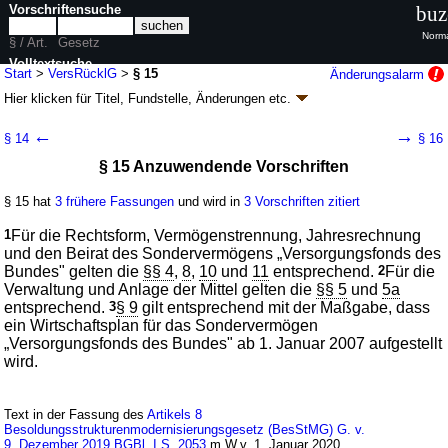
Vorschriftensuche
buz
Norma
§ / Art.
Gesetz
Volltextsuche
Start
>
VersRücklG
>
§ 15
Änderungsalarm
Hier klicken für
Titel, Fundstelle, Änderungen
etc.
nur in VersRücklG
§ 15 - Versorgungsrücklagegesetz
←
→
§ 14
§ 16
(VersRücklG)
§ 15 Anzuwendende Vorschriften
neugefasst durch B. v. 27.03.2007
BGBl. I S. 482
; zuletzt geändert durch
Artikel 53
G. v. 20.08.2021
BGBl. I S. 3932
§ 15 hat
3 frühere Fassungen
und wird in
3 Vorschriften zitiert
Geltung ab 01.01.1999; FNA: 2030-2-28
Beamte
10 weitere Fassungen
|
Drucksachen / Entwurf / Begründung
|
1
Für die Rechtsform, Vermögenstrennung, Jahresrechnung
wird in 24 Vorschriften zitiert
und den Beirat des Sondervermögens „Versorgungsfonds des
Bundes" gelten die
§§ 4
,
8
,
10
und
11
entsprechend.
2
Für die
Abschnitt 2 Sondervermögen „Versorgungsfonds des
Verwaltung und Anlage der Mittel gelten die
§§ 5
und
5a
Bundes"
entsprechend.
3
§ 9
gilt entsprechend mit der Maßgabe, dass
ein Wirtschaftsplan für das Sondervermögen
„Versorgungsfonds des Bundes" ab 1. Januar 2007 aufgestellt
wird.
Text in der Fassung des
Artikels 8
Besoldungsstrukturenmodernisierungsgesetz (BesStMG) G. v.
9. Dezember 2019 BGBl. I S. 2053
m.W.v. 1. Januar 2020