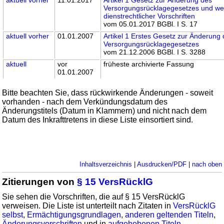
Versorgungsrücklagegesetzes und wei
dienstrechtlicher Vorschriften
vom 05.01.2017 BGBl. I S. 17
aktuell
vorher
01.01.2007
Artikel 1 Erstes Gesetz zur Änderung
Versorgungsrücklagegesetzes
vom 21.12.2006 BGBl. I S. 3288
aktuell
vor
früheste archivierte Fassung
01.01.2007
Bitte beachten Sie, dass rückwirkende Änderungen - soweit
vorhanden - nach dem Verkündungsdatum des
Änderungstitels (Datum in Klammern) und nicht nach dem
Datum des Inkrafttretens in diese Liste einsortiert sind.
Inhaltsverzeichnis
|
Ausdrucken/PDF
|
nach oben
Zitierungen von
§ 15 VersRücklG
Sie sehen die Vorschriften, die auf § 15 VersRücklG
verweisen. Die Liste ist unterteilt nach Zitaten in
VersRücklG
selbst
,
Ermächtigungsgrundlagen
,
anderen geltenden Titeln
,
Änderungsvorschriften
und in
aufgehobenen Titeln
.