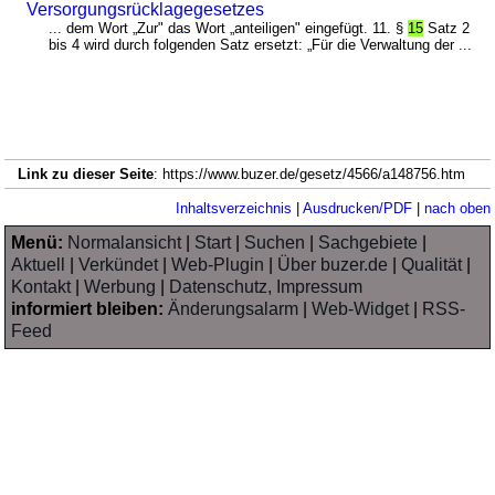
Versorgungsrücklagegesetzes
... dem Wort „Zur" das Wort „anteiligen" eingefügt. 11. §
15
Satz 2
bis 4 wird durch folgenden Satz ersetzt: „Für die Verwaltung der ...
Link zu dieser Seite
: https://www.buzer.de/gesetz/4566/a148756.htm
Inhaltsverzeichnis
|
Ausdrucken/PDF
|
nach oben
Menü:
Normalansicht
|
Start
|
Suchen
|
Sachgebiete
|
Aktuell
|
Verkündet
|
Web-Plugin
|
Über buzer.de
|
Qualität
|
Kontakt
|
Werbung
|
Datenschutz, Impressum
informiert bleiben:
Änderungsalarm
|
Web-Widget
|
RSS-
Feed