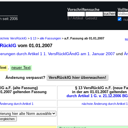
Vorschriftensuche
Vollt
§ / Artikel
Gesetz
n seit 2006
nu
zeichnis VersRücklG
>
§ 13
>
alle Fassungen
>
a.F. Fassung ab 01.01.2007
Ma
sRücklG
vom 01.01.2007
derungen durch Artikel 1 1. VersRücklGÄndG am 1. Januar 2007
und
Än
Text
,
neuer Text
Änderung verpasst?
VersRücklG hier überwachen!
lG a.F. (alte Fassung)
§ 13 VersRücklG n.F. (neue F
01.2007 geltenden Fassung
in der am 01.01.2007 geltende
durch Artikel 1 G. v. 21.12.2006 BG
Änderung durch Artikel 1
nächste Änderung durch Artikel 