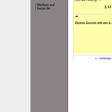
(Text alte Fassung)
Werben auf
§ 13
buzer.de
Dieses Gesetz tritt am 1.
←
vorherige 