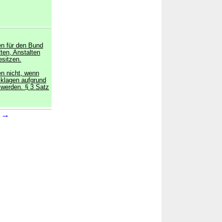
ten für den Bund
ten, Anstalten
esitzen.
en nicht, wenn
klagen aufgrund
t werden. § 3 Satz
→
1