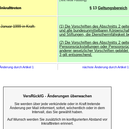
(Text neue Fassung)
Inkrafttreten
§ 13
Geltungsbereich
 Januar 1999 in Kraft.
(1) Die Vorschriften des Abschnitts 2 gel
und alle bundesunmittelbaren Körperschaf
und Stiftungen, die Dienstherrnfähigkeit b
(2) Die Vorschriften des Abschnitts 2 gelt
Pensionsrückstellungen oder Pensionsrüc
anderer gesetzlicher Vorschriften gebilde
3 gilt entsprechend.
Änderung durch Artikel 1
nächste Änderung durch Artikel 
VersRücklG - Änderungen überwachen
Sie werden über jede verkündete oder in Kraft tretende
Änderung per Mail informiert, sofort, wöchentlich oder in dem
Intervall, das Sie gewählt haben.
Auf Wunsch werden Sie zusätzlich im konfigurierten Abstand vor
Inkrafttreten erinnert.