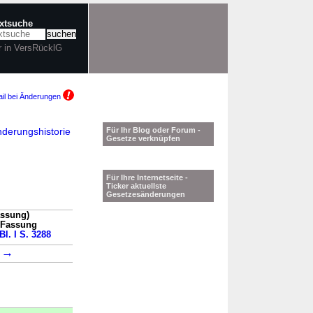
extsuche
r in VersRücklG
il bei Änderungen
derungshistorie
Für Ihr Blog oder Forum -
Gesetze verknüpfen
Für Ihre Internetseite -
Ticker aktuellste
Gesetzesänderungen
assung)
n Fassung
Bl. I S. 3288
→
1