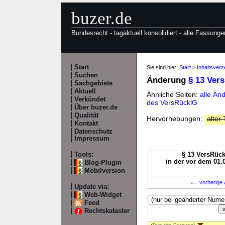
buzer.de
Bundesrecht - tagaktuell konsolidiert - alle Fassunge
Start
Sie sind hier:
Start
>
Inhaltsver
Suchen
Änderung
§ 13 Ver
Sachgebiete
Aktuell
Ähnliche Seiten:
alle Än
Verkündet
des VersRücklG
Über buzer.de
Qualität
Hervorhebungen:
alter 
Kontakt
Datenschutz
Impressum
Tools:
§ 13 VersRück
in der vor dem 01.
Blog-Plugin
Mobilversion
←
vorherige 
Update via:
Web-Widget
Feed
Rechtskataster