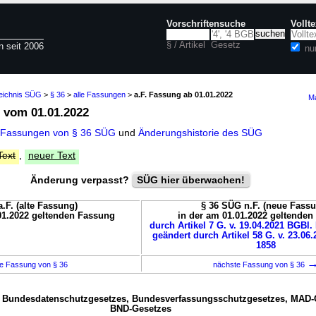
Vorschriftensuche
Vollt
§ / Artikel
Gesetz
n seit 2006
nu
zeichnis SÜG
>
§ 36
>
alle Fassungen
>
a.F. Fassung ab 01.01.2022
Ma
vom 01.01.2022
 Fassungen von § 36 SÜG
und
Änderungshistorie des SÜG
Text
,
neuer Text
Änderung verpasst?
SÜG hier überwachen!
.F. (alte Fassung)
§ 36 SÜG n.F. (neue Fass
01.2022 geltenden Fassung
in der am 01.01.2022 geltende
durch Artikel 7 G. v. 19.04.2021 BGBl. 
geändert durch Artikel 58 G. v. 23.06.
1858
e Fassung von § 36
nächste Fassung von § 36
 Bundesdatenschutzgesetzes, Bundesverfassungsschutzgesetzes, MAD-
BND-Gesetzes