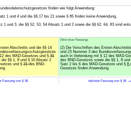
 Bundesdatenschutzgesetzes finden wie folgt Anwendung:
satz 1 und 4 und die §§ 17 bis 21 sowie § 85 finden keine Anwendung,
tz 1 und 3, die §§ 52, 53, 54 Absatz 1 und 2 sowie die §§ 62, 64, 83 sind ent
(Text neue Fassung)
Ersten Abschnitts und die §§ 14
(2) Die Vorschriften des Ersten Abschnitt
ndesverfassungsschutzgesetzes
und 23 Nummer 3 des Bundesverfassung
§ 12 des MAD-Gesetzes und §
31
auch in Verbindung mit § 12 des MAD-G
die §§ 1, 8 und § 10 Absatz 2
des BND-Gesetzes sowie die §§ 1, 8 und
esetzes und §
21
des BND-
Satz 2 bis 6 des MAD-Gesetzes und §
8
ung.
Gesetzes finden Anwendung.
e Fassung von § 36
nächste Fassung von § 36