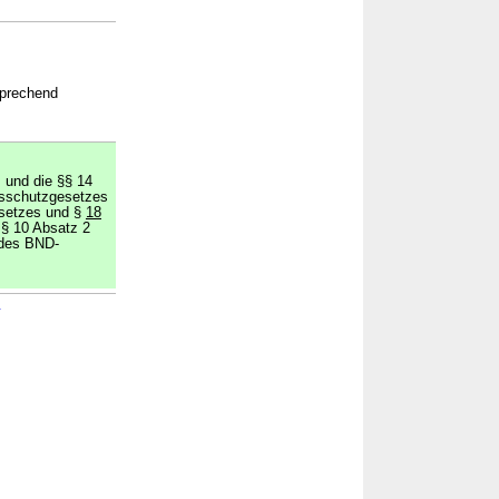
sprechend
s und die §§ 14
sschutzgesetzes
esetzes und §
18
 § 10 Absatz 2
des BND-
→