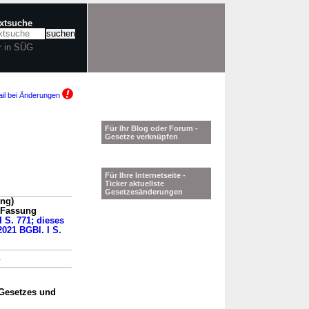
extsuche
r in SÜG
il bei Änderungen
Für Ihr Blog oder Forum -
Gesetze verknüpfen
Für Ihre Internetseite -
Ticker aktuellste
Gesetzesänderungen
ung)
n Fassung
I S. 771; dieses
2021 BGBl. I S.
→
Gesetzes und