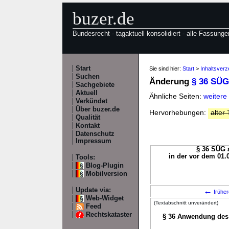
buzer.de
Bundesrecht - tagaktuell konsolidiert - alle Fassunge
Start
Sie sind hier:
Start
>
Inhaltsver
Suchen
Änderung
§ 36 SÜG
Sachgebiete
Aktuell
Ähnliche Seiten:
weitere
Verkündet
Über buzer.de
Hervorhebungen:
alter 
Qualität
Kontakt
Datenschutz
Impressum
§ 36 SÜG a
in der vor dem 01.
Tools:
Blog-Plugin
Mobilversion
←
Update via:
früher
Web-Widget
(Textabschnitt unverändert)
Feed
Rechtskataster
§ 36 Anwendung des